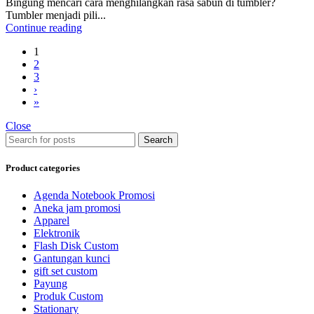
Bingung mencari cara menghilangkan rasa sabun di tumbler?
Tumbler menjadi pili...
Continue reading
1
2
3
›
»
Close
Search
Product categories
Agenda Notebook Promosi
Aneka jam promosi
Apparel
Elektronik
Flash Disk Custom
Gantungan kunci
gift set custom
Payung
Produk Custom
Stationary