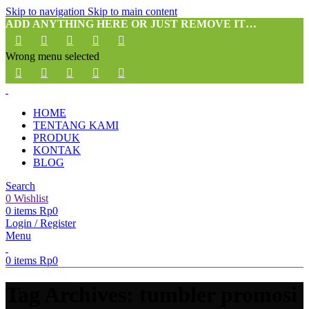
Skip to navigation
Skip to main content
ADD ANYTHING HERE OR JUST REMOVE IT…
Wrong menu selected
HOME
TENTANG KAMI
PRODUK
KONTAK
BLOG
Search
0
Wishlist
0
items
Rp
0
Login / Register
Menu
0
items
Rp
0
Tag Archives: tumbler promosi