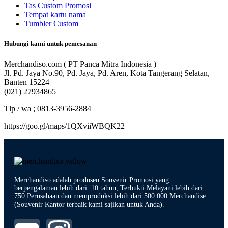
Tas Custom Promosi
Tempat kartu nama
Tumbler Custom
Hubungi kami untuk pemesanan
Merchandiso.com ( PT Panca Mitra Indonesia )
Jl. Pd. Jaya No.90, Pd. Jaya, Pd. Aren, Kota Tangerang Selatan,
Banten 15224
(021) 27934865
Tlp / wa ; 0813-3956-2884
https://goo.gl/maps/1QXviiWBQK22
Merchandiso adalah produsen Souvenir Promosi yang
berpengalaman lebih dari 10 tahun, Terbukti Melayani lebih dari
750 Perusahaan dan memproduksi lebih dari 500.000 Merchandise
(Souvenir Kantor terbaik kami sajikan untuk Anda).