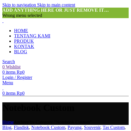
Skip to navigation
Skip to main content
ADD ANYTHING HERE OR JUST REMOVE IT…
Wrong menu selected
HOME
TENTANG KAMI
PRODUK
KONTAK
BLOG
Search
0
Wishlist
0
items
Rp
0
Login / Register
Menu
0
items
Rp
0
Notebook Custom
Home
Archive by Category "Notebook Custom"
Blog
,
Flasdisk
,
Notebook Custom
,
Payung
,
Souvenir
,
Tas Custom
,