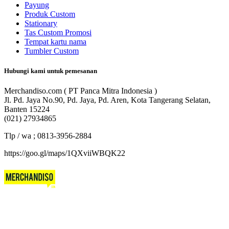
Payung
Produk Custom
Stationary
Tas Custom Promosi
Tempat kartu nama
Tumbler Custom
Hubungi kami untuk pemesanan
Merchandiso.com ( PT Panca Mitra Indonesia )
Jl. Pd. Jaya No.90, Pd. Jaya, Pd. Aren, Kota Tangerang Selatan,
Banten 15224
(021) 27934865
Tlp / wa ; 0813-3956-2884
https://goo.gl/maps/1QXviiWBQK22
Merchandiso adalah produsen Souvenir Promosi yang
berpengalaman lebih dari 10 tahun, Terbukti Melayani lebih dari
750 Perusahaan dan memproduksi lebih dari 500.000 Merchandise
(Souvenir Kantor terbaik kami sajikan untuk Anda).