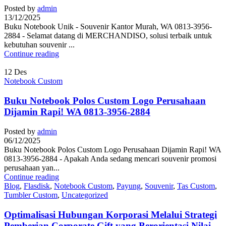
Posted by
admin
13/12/2025
Buku Notebook Unik - Souvenir Kantor Murah, WA 0813-3956-
2884 - Selamat datang di MERCHANDISO, solusi terbaik untuk
kebutuhan souvenir ...
Continue reading
12
Des
Notebook Custom
Buku Notebook Polos Custom Logo Perusahaan
Dijamin Rapi! WA 0813-3956-2884
Posted by
admin
06/12/2025
Buku Notebook Polos Custom Logo Perusahaan Dijamin Rapi! WA
0813-3956-2884 - Apakah Anda sedang mencari souvenir promosi
perusahaan yan...
Continue reading
Blog
,
Flasdisk
,
Notebook Custom
,
Payung
,
Souvenir
,
Tas Custom
,
Tumbler Custom
,
Uncategorized
Optimalisasi Hubungan Korporasi Melalui Strategi
Pemberian Corporate Gift yang Berorientasi Nilai