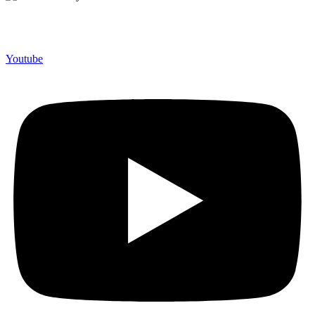
Merchandiso adalah produsen Souvenir Promosi yang
berpengalaman lebih dari 10 tahun, Terbukti Melayani lebih dari
750 Perusahaan dan memproduksi lebih dari 500.000 Merchandise
(Souvenir Kantor terbaik kami sajikan untuk Anda).
Youtube