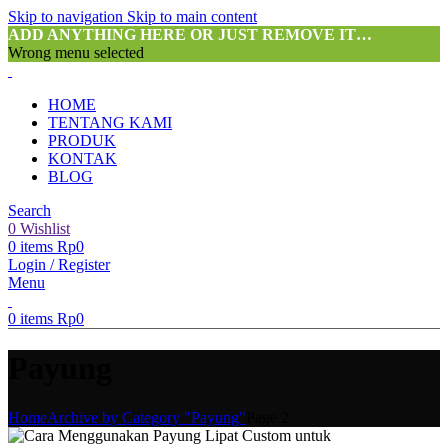
Skip to navigation
Skip to main content
ADD ANYTHING HERE OR JUST REMOVE IT…
Wrong menu selected
HOME
TENTANG KAMI
PRODUK
KONTAK
BLOG
Search
0
Wishlist
0
items
Rp
0
Login / Register
Menu
0
items
Rp
0
Payung
Home
Archive by Category "Payung"
Page 2