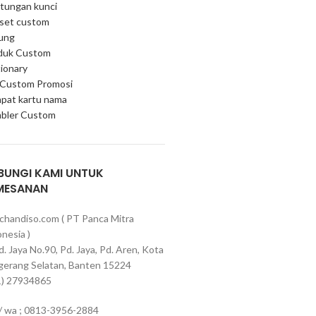
tungan kunci
 set custom
ung
duk Custom
ionary
 Custom Promosi
pat kartu nama
bler Custom
BUNGI KAMI UNTUK
MESANAN
chandiso.com ( PT Panca Mitra
nesia )
Pd. Jaya No.90, Pd. Jaya, Pd. Aren, Kota
gerang Selatan, Banten 15224
1) 27934865
 / wa ; 0813-3956-2884