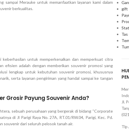
ang sampai Merauke untuk memanfaatkan layanan kami dalam
Gan
venir berkualitas.
gift
Pay
Pro
Stat
Tas
Tem
Tum
nci keberhasilan untuk memperkenalkan dan memperkuat citra
dan efisien adalah dengan memberikan souvenir promosi yang
HU
usi lengkap untuk kebutuhan souvenir promosi, khususnya
PE
narik, serta layanan pengiriman yang handal sampai ke tangan
Mer
Indo
r Grosir Payung Souvenir Anda?
Jl. 
Tan
htera, sebuah perusahaan yang bergerak di bidang “Corporate
(02
patnya di Jl Parigi Raya No. 27A, RT.01/RW.04, Parigi, Kec. Pd.
 souvenir dari seluruh pelosok tanah air.
Tlp