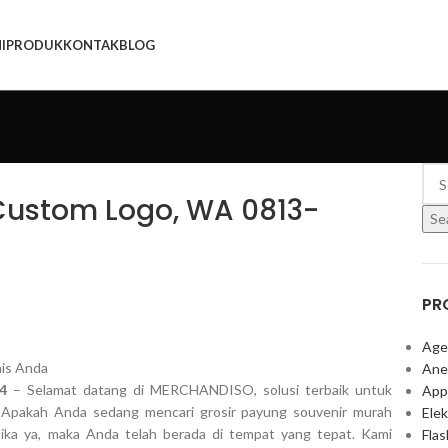
I
PRODUK
KONTAK
BLOG
Custom Logo, WA 0813-
Se
PR
Age
Ane
4
– Selamat datang di MERCHANDISO, solusi terbaik untuk
App
 Apakah Anda sedang mencari grosir payung souvenir murah
Elek
Jika ya, maka Anda telah berada di tempat yang tepat. Kami
Fla