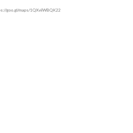
ps://goo.gl/maps/1QXviiWBQK22