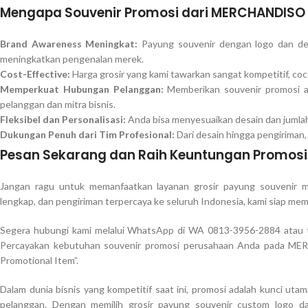
Mengapa Souvenir Promosi dari MERCHANDISO 
Brand Awareness Meningkat:
Payung souvenir dengan logo dan des
meningkatkan pengenalan merek.
Cost-Effective:
Harga grosir yang kami tawarkan sangat kompetitif, coc
Memperkuat Hubungan Pelanggan:
Memberikan souvenir promosi 
pelanggan dan mitra bisnis.
Fleksibel dan Personalisasi:
Anda bisa menyesuaikan desain dan jumla
Dukungan Penuh dari Tim Profesional:
Dari desain hingga pengiriman, 
Pesan Sekarang dan Raih Keuntungan Promos
Jangan ragu untuk memanfaatkan layanan grosir payung souvenir 
lengkap, dan pengiriman terpercaya ke seluruh Indonesia, kami siap m
Segera hubungi kami melalui WhatsApp di WA 0813-3956-2884 atau te
Percayakan kebutuhan souvenir promosi perusahaan Anda pada MER
Promotional Item”.
Dalam dunia bisnis yang kompetitif saat ini, promosi adalah kunci ut
pelanggan. Dengan memilih grosir payung souvenir custom logo