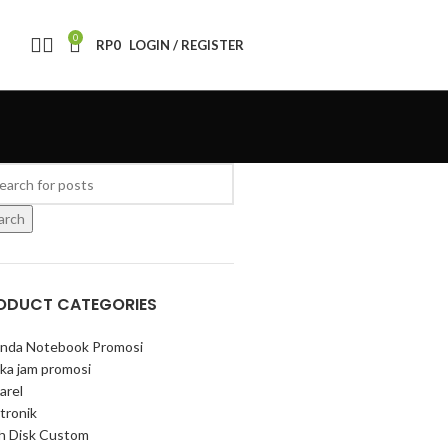
0
RP
0
LOGIN / REGISTER
arch
ODUCT CATEGORIES
nda Notebook Promosi
ka jam promosi
arel
tronik
sh Disk Custom