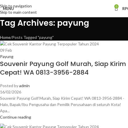
Skip to navigation
0
MENU
RP
Skip to main content
Tag Archives: payung
Home
Posts Tagged "payung"
09
Feb
Payung
Souvenir Payung Golf Murah, Siap Kirim
Cepat! WA 0813-3956-2884
Posted by
admin
16/02/2026
Souvenir Payung Golf Murah, Siap Kirim Cepat! WA 0813-3956-2884 -
Halo, Bapak/Ibu Pengusaha dan Pemilik Perusahaan di seluruh Kota!
Apa...
Continue reading