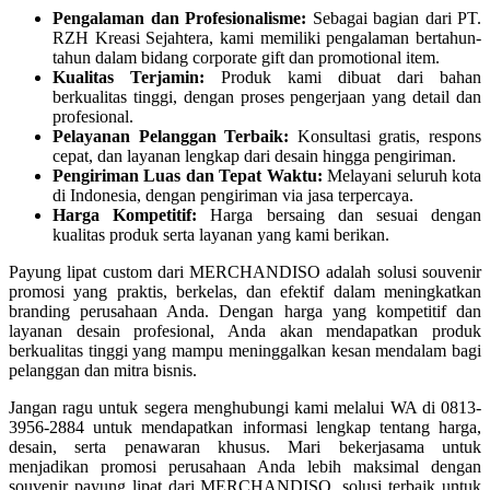
Pengalaman dan Profesionalisme:
Sebagai bagian dari PT.
RZH Kreasi Sejahtera, kami memiliki pengalaman bertahun-
tahun dalam bidang corporate gift dan promotional item.
Kualitas Terjamin:
Produk kami dibuat dari bahan
berkualitas tinggi, dengan proses pengerjaan yang detail dan
profesional.
Pelayanan Pelanggan Terbaik:
Konsultasi gratis, respons
cepat, dan layanan lengkap dari desain hingga pengiriman.
Pengiriman Luas dan Tepat Waktu:
Melayani seluruh kota
di Indonesia, dengan pengiriman via jasa terpercaya.
Harga Kompetitif:
Harga bersaing dan sesuai dengan
kualitas produk serta layanan yang kami berikan.
Payung lipat custom dari MERCHANDISO adalah solusi souvenir
promosi yang praktis, berkelas, dan efektif dalam meningkatkan
branding perusahaan Anda. Dengan harga yang kompetitif dan
layanan desain profesional, Anda akan mendapatkan produk
berkualitas tinggi yang mampu meninggalkan kesan mendalam bagi
pelanggan dan mitra bisnis.
Jangan ragu untuk segera menghubungi kami melalui WA di 0813-
3956-2884 untuk mendapatkan informasi lengkap tentang harga,
desain, serta penawaran khusus. Mari bekerjasama untuk
menjadikan promosi perusahaan Anda lebih maksimal dengan
souvenir payung lipat dari MERCHANDISO, solusi terbaik untuk