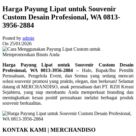
Harga Payung Lipat untuk Souvenir
Custom Desain Profesional, WA 0813-
3956-2884
Posted by
admin
On 25/01/2026
Harga Payung Lipat untuk Souvenir Custom Desain
Profesional, WA 0813-3956-2884 –
Halo, Bapak/Ibu Pemilik
Perusahaan, Pengelola Event, dan Semua yang sedang mencari
solusi souvenir promosi yang praktis, elegan, dan berkesan! Selamat
datang di MERCHANDISO, anak perusahaan dari PT. RZH Kreasi
Sejahtera, yang siap membantu Anda memperkuat branding dan
meningkatkan kesan positif perusahaan melalui berbagai produk
souvenir berkualitas.
KONTAK KAMI | MERCHANDISO