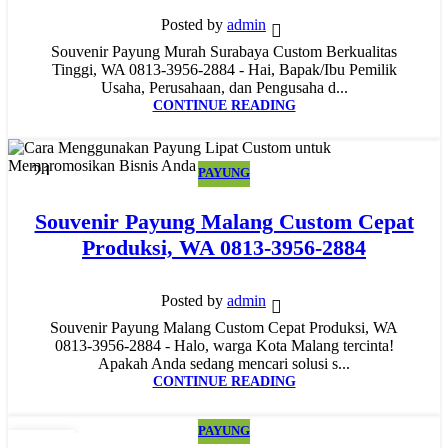
Posted by
admin
Souvenir Payung Murah Surabaya Custom Berkualitas
Tinggi, WA 0813-3956-2884 - Hai, Bapak/Ibu Pemilik
Usaha, Perusahaan, dan Pengusaha d...
CONTINUE READING
21
PAYUNG
JAN
Souvenir Payung Malang Custom Cepat
Produksi, WA 0813-3956-2884
Posted by
admin
Souvenir Payung Malang Custom Cepat Produksi, WA
0813-3956-2884 - Halo, warga Kota Malang tercinta!
Apakah Anda sedang mencari solusi s...
CONTINUE READING
PAYUNG
20