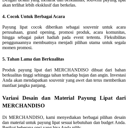
akan terlihat lebih eksklusif dan berkelas.
4. Cocok Untuk Berbagai Acara
Payung lipat cocok diberikan sebagai souvenir untuk acara
perusahaan, grand opening, promosi produk, acara komunitas,
hingga sebagai paket hadiah pada event tertentu. Fleksibilitas
penggunaannya membuatnya menjadi pilihan utama untuk segala
momen promosi.
5. Tahan Lama dan Berkualitas
Produk payung lipat dari MERCHANDISO dibuat dari bahan
berkualitas tinggi sehingga tahan terhadap hujan dan angin. Investasi
Anda akan mendapatkan souvenir yang awet dan terus memberikan
manfaat jangka panjang.
Variasi Desain dan Material Payung Lipat dari
MERCHANDISO
Di MERCHANDISO, kami menyediakan berbagai pilihan desain
dan material untuk payung lipat sesuai kebutuhan dan budget Anda.
Berikut beberapa opsi yang bisa Anda pilih: