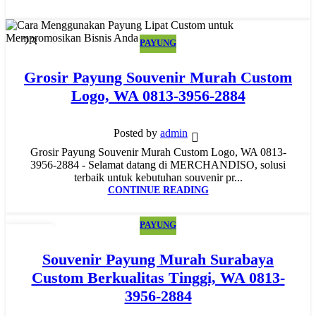
23
PAYUNG
JAN
Grosir Payung Souvenir Murah Custom
Logo, WA 0813-3956-2884
Posted by
admin
Grosir Payung Souvenir Murah Custom Logo, WA 0813-
3956-2884 - Selamat datang di MERCHANDISO, solusi
terbaik untuk kebutuhan souvenir pr...
CONTINUE READING
PAYUNG
22
JAN
Souvenir Payung Murah Surabaya
Custom Berkualitas Tinggi, WA 0813-
3956-2884