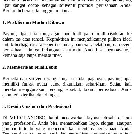
lipat sangat cocok sebagai souvenir promosi perusahaan Anda.
Berikut beberapa keunggulan utama:
1. Praktis dan Mudah Dibawa
Payung lipat dirancang agar mudah dilipat dan dimasukkan ke
dalam tas atau ransel. Kepraktisan ini menjadikannya pilihan ideal
untuk berbagai acara seperti seminar, pameran, pelatihan, dan event
perusahaan lainnya. Pelanggan atau mitra Anda bisa membawanya
kemana saja tanpa merasa ribet.
2. Memberikan Nilai Lebih
Berbeda dari souvenir yang hanya sekadar pajangan, payung lipat
memiliki fungsi nyata yang digunakan sehari-hari. Setiap kali
mereka menggunakan payung tersebut, brand perusahaan Anda
akan terus terlihat dan diingat.
3. Desain Custom dan Profesional
Di MERCHANDISO, kami menawarkan layanan desain custom
yang profesional. Anda bisa menambahkan logo, slogan, ataupun
gambar tertentu yang mencerminkan identitas perusahaan Anda.
Dengan desain yang menarik dan berkualitas, souvenir payung lipat