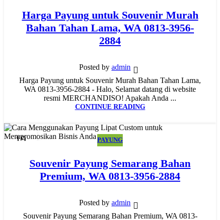
JAN
Harga Payung untuk Souvenir Murah
Bahan Tahan Lama, WA 0813-3956-
2884
Posted by
admin
Harga Payung untuk Souvenir Murah Bahan Tahan Lama,
WA 0813-3956-2884 - Halo, Selamat datang di website
resmi MERCHANDISO! Apakah Anda ...
CONTINUE READING
19
PAYUNG
JAN
Souvenir Payung Semarang Bahan
Premium, WA 0813-3956-2884
Posted by
admin
Souvenir Payung Semarang Bahan Premium, WA 0813-