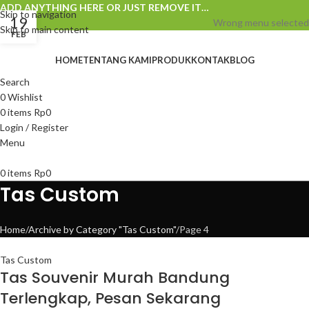
ADD ANYTHING HERE OR JUST REMOVE IT…
Skip to navigation
19
Wrong menu selected
Skip to main content
FEB
HOME
TENTANG KAMI
PRODUK
KONTAK
BLOG
Search
0
Wishlist
0
items
Rp
0
Login / Register
Menu
0
items
Rp
0
Tas Custom
Home
Archive by Category "Tas Custom"
Page 4
Tas Custom
Tas Souvenir Murah Bandung
Terlengkap, Pesan Sekarang