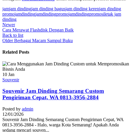
jam
jam dinding
jam dinding bagus
jam dinding keren
jam dinding
promo
jamdinding
jamdindingpromo
jamdindingpromosi
letak jam
dinding
Newer
Cara Merawat Flashdisk Dengan Baik
Back to list
Older
Berbagai Macam Sampul Buku
Related Posts
10
Jan
Souvenir
Souvenir Jam Dinding Semarang Custom
Pengiriman Cepat, WA 0813-3956-2884
Posted by
admin
12/01/2026
Souvenir Jam Dinding Semarang Custom Pengiriman Cepat, WA
0813-3956-2884 - Halo, warga Kota Semarang! Apakah Anda
sedang mencari souven...