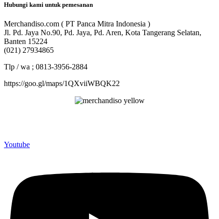
Hubungi kami untuk pemesanan
Merchandiso.com ( PT Panca Mitra Indonesia )
Jl. Pd. Jaya No.90, Pd. Jaya, Pd. Aren, Kota Tangerang Selatan,
Banten 15224
(021) 27934865
Tlp / wa ; 0813-3956-2884
https://goo.gl/maps/1QXviiWBQK22
Merchandiso adalah produsen Souvenir Promosi yang
berpengalaman lebih dari 10 tahun, Terbukti Melayani lebih dari
750 Perusahaan dan memproduksi lebih dari 500.000 Merchandise
(Souvenir Kantor terbaik kami sajikan untuk Anda).
Youtube