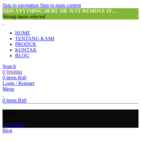
Skip to navigation
Skip to main content
ADD ANYTHING HERE OR JUST REMOVE IT…
Wrong menu selected
HOME
TENTANG KAMI
PRODUK
KONTAK
BLOG
Search
0
Wishlist
0
items
Rp
0
Login / Register
Menu
0
items
Rp
0
Blog
Home
Blog
Blog