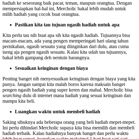
hadiah ke seseorang baik pacar, teman, maupun orangtua. Dengan
mempersiapkan hal-hal ini, Mercholic bakal lebih mudah untuk
milih hadiah yang cocok buat orangtua.
Pastikan kita tau tujuan ngasih hadiah untuk apa
Kita perlu tau nih buat apa sih kita ngasih hadiah. Tujuannya bisa
macam-macam, ada yang pengen memperingati hari ulang tahun
pernikahan, ngasih sesuatu yang diinginkan dari dulu, atau cuma
iseng aja pengen ngasih sesuatu. Kalau kita udah tau tujuannya,
bakal lebih gampang deh nentuin barangnya.
Sesuaikan keinginan dengan biaya
Penting banget nih menyesuaikan keinginan dengan biaya yang kita
punya. Jangan sampai kita malah boros karena maksain banget
pengen ngasih hadiah yang super keren dan mahal. Mercholic bisa
searching
dulu di internet mana hadiah yang sesuai keinginan dan
mampu kita beli.
Luangkan waktu untuk membeli hadiah
Saking sibuknya ada beberapa orang yang beli hadiah mepet-mepet.
Ini perlu dihindari Mercholic supaya kita bisa memilih dan membeli
hadiah terbaik. Kalau hadiahnya banyak banget dan perlu waktu
lebih buat survei, luangkan waktu maksimal 1 hari buat cari-cari