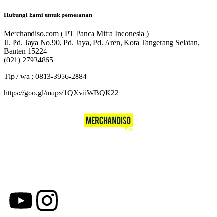
Hubungi kami untuk pemesanan
Merchandiso.com ( PT Panca Mitra Indonesia )
Jl. Pd. Jaya No.90, Pd. Jaya, Pd. Aren, Kota Tangerang Selatan,
Banten 15224
(021) 27934865
Tlp / wa ; 0813-3956-2884
https://goo.gl/maps/1QXviiWBQK22
Merchandiso adalah produsen Souvenir Promosi yang
berpengalaman lebih dari 10 tahun, Terbukti Melayani lebih dari
750 Perusahaan dan memproduksi lebih dari 500.000
Merchandise (Souvenir Kantor terbaik kami sajikan untuk Anda).