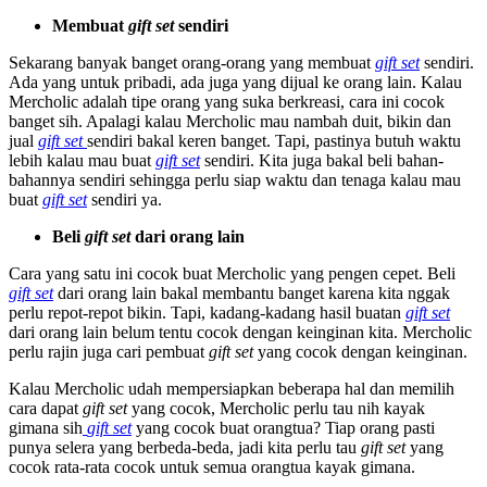
Membuat
gift set
sendiri
Sekarang banyak banget orang-orang yang membuat
gift set
sendiri.
Ada yang untuk pribadi, ada juga yang dijual ke orang lain. Kalau
Mercholic adalah tipe orang yang suka berkreasi, cara ini cocok
banget sih. Apalagi kalau Mercholic mau nambah duit, bikin dan
jual
gift set
sendiri bakal keren banget. Tapi, pastinya butuh waktu
lebih kalau mau buat
gift set
sendiri. Kita juga bakal beli bahan-
bahannya sendiri sehingga perlu siap waktu dan tenaga kalau mau
buat
gift set
sendiri ya.
Beli
gift set
dari orang lain
Cara yang satu ini cocok buat Mercholic yang pengen cepet. Beli
gift set
dari orang lain bakal membantu banget karena kita nggak
perlu repot-repot bikin. Tapi, kadang-kadang hasil buatan
gift set
dari orang lain belum tentu cocok dengan keinginan kita. Mercholic
perlu rajin juga cari pembuat
gift set
yang cocok dengan keinginan.
Kalau Mercholic udah mempersiapkan beberapa hal dan memilih
cara dapat
gift set
yang cocok, Mercholic perlu tau nih kayak
gimana sih
gift set
yang cocok buat orangtua? Tiap orang pasti
punya selera yang berbeda-beda, jadi kita perlu tau
gift set
yang
cocok rata-rata cocok untuk semua orangtua kayak gimana.