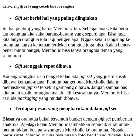
Ciri-ciri
gift set
yang cocok buat orangtua
Gift set
berisi hal yang paling diinginkan
Ini hal penting yang harus Mercholic tau. Sebagai anak, kita perlu
tau orangtua kita suka barang-barang yang seperti apa. Bisa juga
kita tanya orangtua kita lagi pengen apa. Nggak selalu langsung ke
orangtua, tanya ke teman terdekat orangtua juga bisa. Kalau bener-
bener buntu banget, Mercholic bisa tanya orangtua teman yang
seumuran.
Gift set
nggak repot dibawa
Kadang orangtua risih banget kalau ada
gift set
yang justru susah
dibawa kemana-mana. Penting banget buat Mercholic dalam
memastikan
gift set
tersebut gampang dibawa. Jangan sampai pas
kita udah kasih, orangtua malah jadi kesusahan ya. Mercholic bisa
cari ide
packaging
yang mudah dibawa.
Terdapat pesan yang mengharukan dalam
gift set
Biasanya orangtua bakal tersentuh banget dengan
gift set
pemberian
anaknya. Apalagi kalau Mercholic tambahkan sepucuk surat untuk
menunjukkan betapa sayangnya Mercholic ke orangtua. Nggak
harus surat, Mercholic juga bisa ngasih foto kecil yang dicetak. Pasti