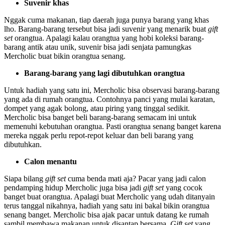
Suvenir khas
Nggak cuma makanan, tiap daerah juga punya barang yang khas
lho. Barang-barang tersebut bisa jadi suvenir yang menarik buat
gift
set
orangtua. Apalagi kalau orangtua yang hobi koleksi barang-
barang antik atau unik, suvenir bisa jadi senjata pamungkas
Mercholic buat bikin orangtua senang.
Barang-barang yang lagi dibutuhkan orangtua
Untuk hadiah yang satu ini, Mercholic bisa observasi barang-barang
yang ada di rumah orangtua. Contohnya panci yang mulai karatan,
dompet yang agak bolong, atau piring yang tinggal sedikit.
Mercholic bisa banget beli barang-barang semacam ini untuk
memenuhi kebutuhan orangtua. Pasti orangtua senang banget karena
mereka nggak perlu repot-repot keluar dan beli barang yang
dibutuhkan.
Calon menantu
Siapa bilang
gift set
cuma benda mati aja? Pacar yang jadi calon
pendamping hidup Mercholic juga bisa jadi
gift set
yang cocok
banget buat orangtua. Apalagi buat Mercholic yang udah ditanyain
terus tanggal nikahnya, hadiah yang satu ini bakal bikin orangtua
senang banget. Mercholic bisa ajak pacar untuk datang ke rumah
sambil membawa makanan untuk disantap bersama.
Gift set
yang