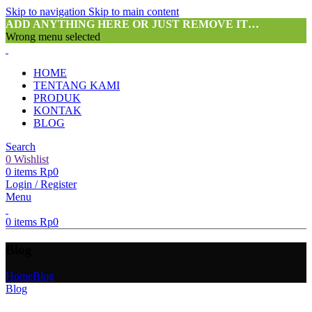
Skip to navigation
Skip to main content
ADD ANYTHING HERE OR JUST REMOVE IT…
Wrong menu selected
HOME
TENTANG KAMI
PRODUK
KONTAK
BLOG
Search
0
Wishlist
0
items
Rp
0
Login / Register
Menu
0
items
Rp
0
Blog
Home
Blog
Blog