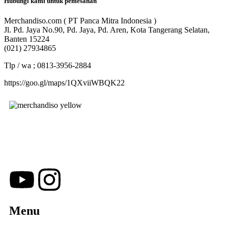
Hubungi kami untuk pemesanan
Merchandiso.com ( PT Panca Mitra Indonesia )
Jl. Pd. Jaya No.90, Pd. Jaya, Pd. Aren, Kota Tangerang Selatan,
Banten 15224
(021) 27934865
Tlp / wa ; 0813-3956-2884
https://goo.gl/maps/1QXviiWBQK22
Merchandiso adalah produsen Souvenir Promosi yang
berpengalaman lebih dari 10 tahun, Terbukti Melayani lebih dari
750 Perusahaan dan memproduksi lebih dari 500.000
Merchandise (Souvenir Kantor terbaik kami sajikan untuk Anda).
Menu