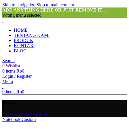
Skip to navigation
Skip to main content
ADD ANYTHING HERE OR JUST REMOVE IT…
Wrong menu selected
HOME
TENTANG KAMI
PRODUK
KONTAK
BLOG
Search
0
Wishlist
0
items
Rp
0
Login / Register
Menu
0
items
Rp
0
Blog
Home
Notebook Custom
Notebook Custom