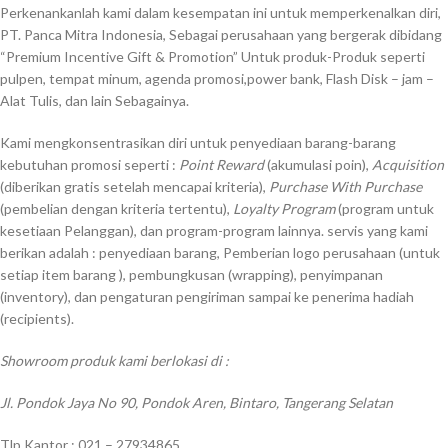
Perkenankanlah kami dalam kesempatan ini untuk memperkenalkan diri,
PT. Panca Mitra Indonesia, Sebagai perusahaan yang bergerak dibidang
“Premium Incentive Gift & Promotion” Untuk produk-Produk seperti
pulpen, tempat minum, agenda promosi,power bank, Flash Disk – jam –
Alat Tulis, dan lain Sebagainya.
Kami mengkonsentrasikan diri untuk penyediaan barang-barang
kebutuhan promosi seperti :
Point Reward
(akumulasi poin),
Acquisition
(diberikan gratis setelah mencapai kriteria),
Purchase With Purchase
(pembelian dengan kriteria tertentu),
Loyalty Program
(program untuk
kesetiaan Pelanggan), dan program-program lainnya. servis yang kami
berikan adalah : penyediaan barang, Pemberian logo perusahaan (untuk
setiap item barang ), pembungkusan (wrapping), penyimpanan
(inventory), dan pengaturan pengiriman sampai ke penerima hadiah
(recipients).
Showroom produk kami berlokasi di :
Jl. Pondok Jaya No 90, Pondok Aren, Bintaro, Tangerang Selatan
Tlp Kantor : 021 – 27934865