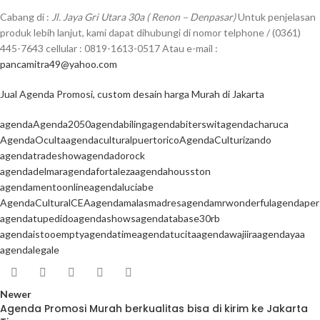
Cabang di :
Jl. Jaya Gri Utara 30a ( Renon – Denpasar)
Untuk penjelasan
produk lebih lanjut, kami dapat dihubungi di nomor telphone / (0361)
445-7643 cellular : 0819-1613-0517 Atau e-mail :
pancamitra49@yahoo.com
Jual Agenda Promosi, custom desain harga Murah di Jakarta
agenda
Agenda2050
agendabiling
agendabiterswit
agendacharuca
AgendaOculta
agendaculturalpuertorico
AgendaCulturizando
agendatradeshow
agendadorock
agendadelmar
agendafortaleza
agendahousston
agendamentoonline
agendaluciabe
AgendaCulturalCEA
agendamalasmadres
agendamrwonderful
agendaper
agendatupedido
agendashows
agendatabase30rb
agendaistooempty
agendatime
agendatucita
agendawajiira
agendayaa
agendalegale
Newer
Agenda Promosi Murah berkualitas bisa di kirim ke Jakarta