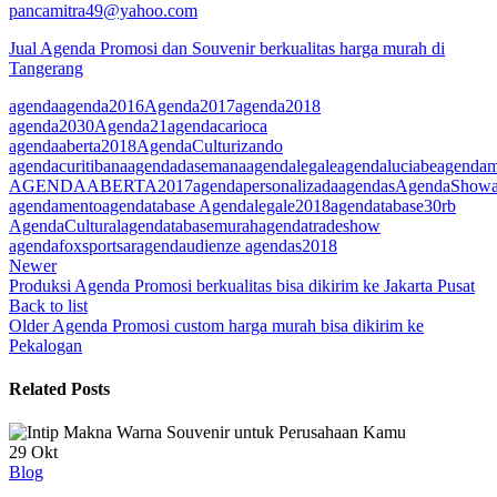
pancamitra49@yahoo.com
Jual Agenda Promosi dan Souvenir berkualitas harga murah di
Tangerang
agenda
agenda2016
Agenda2017
agenda2018
agenda2030
Agenda21
agendacarioca
agendaaberta2018
AgendaCulturizando
agendacuritibana
agendadasemana
agendalegale
agendaluciabe
agendam
AGENDAABERTA2017
agendapersonalizada
agendas
AgendaShow
agendamento
agendatabase Agendalegale2018
agendatabase30rb
AgendaCultural
agendatabasemurah
agendatradeshow
agendafoxsportsar
agendaudienze agendas2018
Newer
Produksi Agenda Promosi berkualitas bisa dikirim ke Jakarta Pusat
Back to list
Older
Agenda Promosi custom harga murah bisa dikirim ke
Pekalogan
Related Posts
29
Okt
Blog