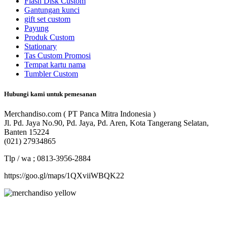
Flash Disk Custom
Gantungan kunci
gift set custom
Payung
Produk Custom
Stationary
Tas Custom Promosi
Tempat kartu nama
Tumbler Custom
Hubungi kami untuk pemesanan
Merchandiso.com ( PT Panca Mitra Indonesia )
Jl. Pd. Jaya No.90, Pd. Jaya, Pd. Aren, Kota Tangerang Selatan,
Banten 15224
(021) 27934865
Tlp / wa ; 0813-3956-2884
https://goo.gl/maps/1QXviiWBQK22
Merchandiso adalah produsen Souvenir Promosi yang
berpengalaman lebih dari 10 tahun, Terbukti Melayani lebih dari
750 Perusahaan dan memproduksi lebih dari 500.000 Merchandise