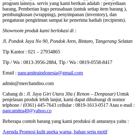
program lainnya. servis yang kami berikan adalah : penyediaan
barang, Pemberian logo perusahaan (untuk setiap item barang ),
pembungkusan (wrapping), penyimpanan (inventory), dan
pengaturan pengiriman sampai ke penerima hadiah (recipients).
Showroom produk kami berlokasi di :
Jl. Pondok Jaya No 90, Pondok Aren, Bintaro, Tangerang Selatan
Tlp Kantor : 021 – 27934865
Tlp / Wa : 0813-3956-2884, Tlp / Wa : 0819-0558-8417
Email :
pancamitraindonesia@gmail.com
admin@merchandiso.com
Cabang di :
Jl. Jaya Giri Utara 30a ( Renon – Denpasar)
Untuk
penjelasan produk lebih lanjut, kami dapat dihubungi di nomor
telphone / (0361) 445-7643 cellular : 0819-1613-0517 Atau e-mail :
pancamitra49@yahoo.co
Beberapa contoh barang yang kami produksi di antaranya yaitu :
Agenda Promosi kulit aneka warna, bahan serta motif