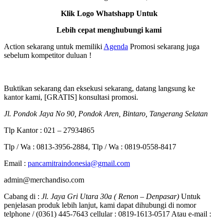
Klik Logo Whatshapp Untuk
Lebih cepat menghubungi kami
Action sekarang untuk memiliki
Agenda
Promosi sekarang juga
sebelum kompetitor duluan !
Buktikan sekarang dan eksekusi sekarang, datang langsung ke
kantor kami, [GRATIS] konsultasi promosi.
Jl. Pondok Jaya No 90, Pondok Aren, Bintaro, Tangerang Selatan
Tlp Kantor : 021 – 27934865
Tlp / Wa : 0813-3956-2884, Tlp / Wa : 0819-0558-8417
Email :
pancamitraindonesia@gmail.com
admin@merchandiso.com
Cabang di :
Jl. Jaya Gri Utara 30a ( Renon – Denpasar)
Untuk
penjelasan produk lebih lanjut, kami dapat dihubungi di nomor
telphone / (0361) 445-7643 cellular : 0819-1613-0517 Atau e-mail :