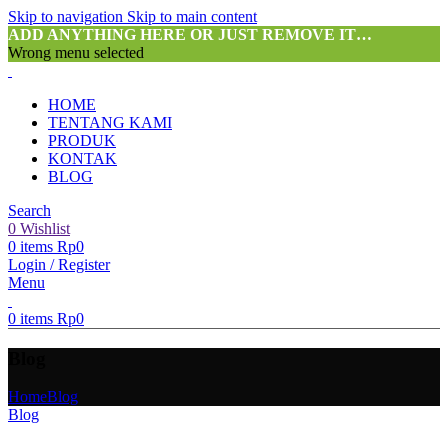
Skip to navigation
Skip to main content
ADD ANYTHING HERE OR JUST REMOVE IT…
Wrong menu selected
HOME
TENTANG KAMI
PRODUK
KONTAK
BLOG
Search
0
Wishlist
0
items
Rp
0
Login / Register
Menu
0
items
Rp
0
Blog
Home
Blog
Blog