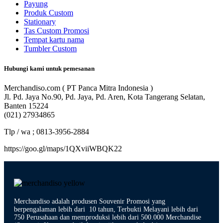
Payung
Produk Custom
Stationary
Tas Custom Promosi
Tempat kartu nama
Tumbler Custom
Hubungi kami untuk pemesanan
Merchandiso.com ( PT Panca Mitra Indonesia )
Jl. Pd. Jaya No.90, Pd. Jaya, Pd. Aren, Kota Tangerang Selatan,
Banten 15224
(021) 27934865
Tlp / wa ; 0813-3956-2884
https://goo.gl/maps/1QXviiWBQK22
Merchandiso adalah produsen Souvenir Promosi yang
berpengalaman lebih dari 10 tahun, Terbukti Melayani lebih dari
750 Perusahaan dan memproduksi lebih dari 500.000 Merchandise