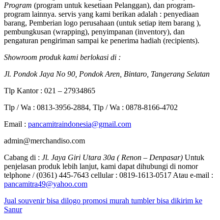
Program
(program untuk kesetiaan Pelanggan), dan program-
program lainnya. servis yang kami berikan adalah : penyediaan
barang, Pemberian logo perusahaan (untuk setiap item barang ),
pembungkusan (wrapping), penyimpanan (inventory), dan
pengaturan pengiriman sampai ke penerima hadiah (recipients).
Showroom produk kami berlokasi di :
Jl. Pondok Jaya No 90, Pondok Aren, Bintaro, Tangerang Selatan
Tlp Kantor : 021 – 27934865
Tlp / Wa : 0813-3956-2884, Tlp / Wa : 0878-8166-4702
Email :
pancamitraindonesia@gmail.com
admin@merchandiso.com
Cabang di :
Jl. Jaya Giri Utara 30a ( Renon – Denpasar)
Untuk
penjelasan produk lebih lanjut, kami dapat dihubungi di nomor
telphone / (0361) 445-7643 cellular : 0819-1613-0517 Atau e-mail :
pancamitra49@yahoo.com
Jual souvenir bisa dilogo promosi murah tumbler bisa dikirim ke
Sanur