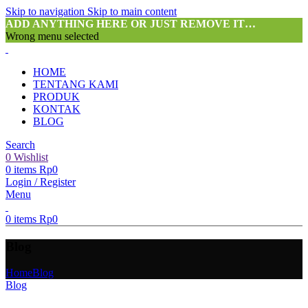
Skip to navigation
Skip to main content
ADD ANYTHING HERE OR JUST REMOVE IT…
Wrong menu selected
HOME
TENTANG KAMI
PRODUK
KONTAK
BLOG
Search
0
Wishlist
0
items
Rp
0
Login / Register
Menu
0
items
Rp
0
Blog
Home
Blog
Blog