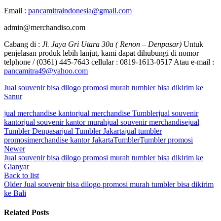
Email :
pancamitraindonesia@gmail.com
admin@merchandiso.com
Cabang di :
Jl. Jaya Gri Utara 30a ( Renon – Denpasar)
Untuk
penjelasan produk lebih lanjut, kami dapat dihubungi di nomor
telphone / (0361) 445-7643 cellular : 0819-1613-0517 Atau e-mail :
pancamitra49@yahoo.com
Jual souvenir bisa dilogo promosi murah tumbler bisa dikirim ke
Sanur
jual merchandise kantor
jual merchandise Tumbler
jual souvenir
kantor
jual souvenir kantor murah
jual souvenir merchandise
jual
Tumbler Denpasar
jual Tumbler Jakarta
jual tumbler
promosi
merchandise kantor Jakarta
Tumbler
Tumbler promosi
Newer
Jual souvenir bisa dilogo promosi murah tumbler bisa dikirim ke
Gianyar
Back to list
Older
Jual souvenir bisa dilogo promosi murah tumbler bisa dikirim
ke Bali
Related Posts