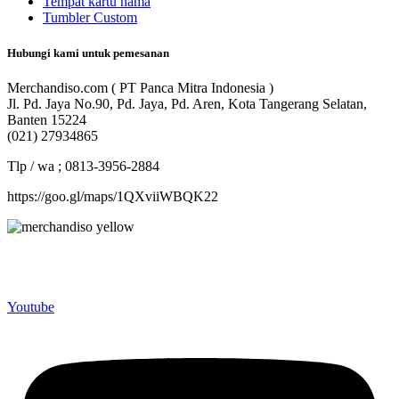
Tempat kartu nama
Tumbler Custom
Hubungi kami untuk pemesanan
Merchandiso.com ( PT Panca Mitra Indonesia )
Jl. Pd. Jaya No.90, Pd. Jaya, Pd. Aren, Kota Tangerang Selatan,
Banten 15224
(021) 27934865
Tlp / wa ; 0813-3956-2884
https://goo.gl/maps/1QXviiWBQK22
Merchandiso adalah produsen Souvenir Promosi yang
berpengalaman lebih dari 10 tahun, Terbukti Melayani lebih dari
750 Perusahaan dan memproduksi lebih dari 500.000 Merchandise
(Souvenir Kantor terbaik kami sajikan untuk Anda).
Youtube