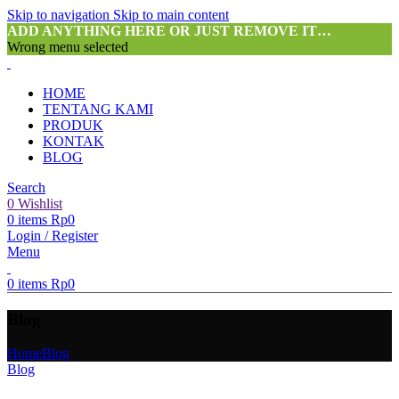
Skip to navigation
Skip to main content
ADD ANYTHING HERE OR JUST REMOVE IT…
Wrong menu selected
HOME
TENTANG KAMI
PRODUK
KONTAK
BLOG
Search
0
Wishlist
0
items
Rp
0
Login / Register
Menu
0
items
Rp
0
Blog
Home
Blog
Blog