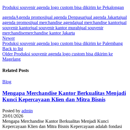
Produksi souvenir agenda logo custom bisa dikirim ke Pekalongan
agenda
Agenda promosi
jual agenda Denpasar
jual agenda Jakarta
jual
agenda promosi
jual merchandise agenda
jual merchandise kantor
jual
souvenir kantor
jual souvenir kantor murah
jual souvenir
merchandise
merchandise kantor Jakarta
Newer
Produksi souvenir agenda logo custom bisa dikirim ke Palembang
Back to list
Older
Produksi souvenir agenda logo custom bisa dikirim ke
Magelang
Related Posts
Blog
Mengapa Merchandise Kantor Berkualitas Menjadi
Kunci Kepercayaan Klien dan Mitra Bisnis
Posted by
admin
20/01/2026
Mengapa Merchandise Kantor Berkualitas Menjadi Kunci
Kepercayaan Klien dan Mitra Bisnis Kepercayaan adalah fondasi