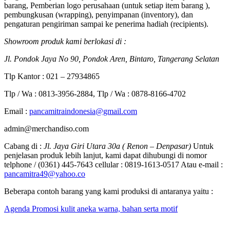
barang, Pemberian logo perusahaan (untuk setiap item barang ),
pembungkusan (wrapping), penyimpanan (inventory), dan
pengaturan pengiriman sampai ke penerima hadiah (recipients).
Showroom produk kami berlokasi di :
Jl. Pondok Jaya No 90, Pondok Aren, Bintaro, Tangerang Selatan
Tlp Kantor : 021 – 27934865
Tlp / Wa : 0813-3956-2884, Tlp / Wa : 0878-8166-4702
Email :
pancamitraindonesia@gmail.com
admin@merchandiso.com
Cabang di :
Jl. Jaya Giri Utara 30a ( Renon – Denpasar)
Untuk
penjelasan produk lebih lanjut, kami dapat dihubungi di nomor
telphone / (0361) 445-7643 cellular : 0819-1613-0517 Atau e-mail :
pancamitra49@yahoo.co
Beberapa contoh barang yang kami produksi di antaranya yaitu :
Agenda Promosi kulit aneka warna, bahan serta motif