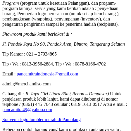
Program
(program untuk kesetiaan Pelanggan), dan program-
program lainnya. servis yang kami berikan adalah : penyediaan
barang, Pemberian logo perusahaan (untuk setiap item barang ),
pembungkusan (wrapping), penyimpanan (inventory), dan
pengaturan pengiriman sampai ke penerima hadiah (recipients).
Showroom produk kami berlokasi di :
Jl. Pondok Jaya No 90, Pondok Aren, Bintaro, Tangerang Selatan
Tlp Kantor : 021 – 27934865
Tlp / Wa : 0813-3956-2884, Tlp / Wa : 0878-8166-4702
Email :
pancamitraindonesia@gmail.com
admin@merchandiso.com
Cabang di :
Jl. Jaya Giri Utara 30a ( Renon – Denpasar)
Untuk
penjelasan produk lebih lanjut, kami dapat dihubungi di nomor
telphone / (0361) 445-7643 cellular : 0819-1613-0517 Atau e-mail :
pancamitra49@yahoo.com
Souvenir logo tumbler murah di Pamulang
Beberapa contoh barang yang kami produksi di antaranya yaitu :