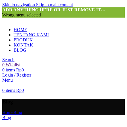
Skip to navigation
Skip to main content
ADD ANYTHING HERE OR JUST REMOVE IT…
Wrong menu selected
HOME
TENTANG KAMI
PRODUK
KONTAK
BLOG
Search
0
Wishlist
0
items
Rp
0
Login / Register
Menu
0
items
Rp
0
Blog
Home
Blog
Blog