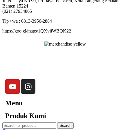
Jl. Pd. Jaya No.90, Pd. Jaya, Pd. Aren, Kota Tangerang Selatan,
Banten 15224
(021) 27934865
Tlp / wa ; 0813-3956-2884
https://goo.gl/maps/1QXviiWBQK22
Merchandiso adalah produsen Souvenir Promosi yang
berpengalaman lebih dari 10 tahun, Terbukti Melayani lebih dari
750 Perusahaan dan memproduksi lebih dari 500.000
Merchandise (Souvenir Kantor terbaik kami sajikan untuk Anda).
Menu
Produk Kami
Search