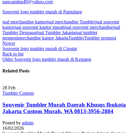
pancamitra49@yahoo.com
Souvenir logo tumbler murah di Pamulang
jual merchandise kantor
jual merchandise Tumbler
jual souvenir
kantor
jual souvenir kantor murah
jual souvenir merchandise
jual
Tumbler Denpasar
jual Tumbler Jakarta
jual tumbler
promosi
merchandise kantor Jakarta
Tumbler
Tumbler promosi
Newer
Souvenir logo tumbler murah di Ciputat
Back to list
Older
Souvenir logo tumbler murah di Kemang
Related Posts
28
Feb
Tumbler Custom
Souvenir Tumbler Murah Daerah Khusus Ibukota
Jakarta Custom Murah, WA 0813-3956-2884
Posted by
admin
16/02/2026