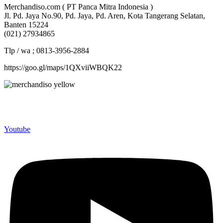
Merchandiso.com ( PT Panca Mitra Indonesia )
Jl. Pd. Jaya No.90, Pd. Jaya, Pd. Aren, Kota Tangerang Selatan,
Banten 15224
(021) 27934865
Tlp / wa ; 0813-3956-2884
https://goo.gl/maps/1QXviiWBQK22
Merchandiso adalah produsen Souvenir Promosi yang
berpengalaman lebih dari 10 tahun, Terbukti Melayani lebih dari
750 Perusahaan dan memproduksi lebih dari 500.000 Merchandise
(Souvenir Kantor terbaik kami sajikan untuk Anda).
Youtube