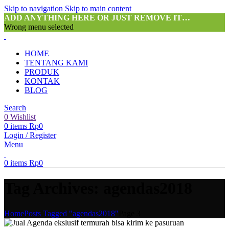
Skip to navigation
Skip to main content
ADD ANYTHING HERE OR JUST REMOVE IT…
Wrong menu selected
HOME
TENTANG KAMI
PRODUK
KONTAK
BLOG
Search
0
Wishlist
0
items
Rp
0
Login / Register
Menu
0
items
Rp
0
Tag Archives: agendas2018
Home
Posts Tagged "agendas2018"
Page 3