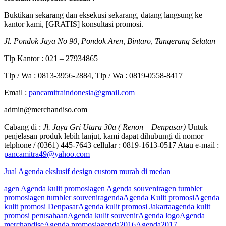
Buktikan sekarang dan eksekusi sekarang, datang langsung ke
kantor kami, [GRATIS] konsultasi promosi.
Jl. Pondok Jaya No 90, Pondok Aren, Bintaro, Tangerang Selatan
Tlp Kantor : 021 – 27934865
Tlp / Wa : 0813-3956-2884, Tlp / Wa : 0819-0558-8417
Email :
pancamitraindonesia@gmail.com
admin@merchandiso.com
Cabang di :
Jl. Jaya Gri Utara 30a ( Renon – Denpasar)
Untuk
penjelasan produk lebih lanjut, kami dapat dihubungi di nomor
telphone / (0361) 445-7643 cellular : 0819-1613-0517 Atau e-mail :
pancamitra49@yahoo.com
Jual Agenda ekslusif design custom murah di medan
agen Agenda kulit promosi
agen Agenda souvenir
agen tumbler
promosi
agen tumbler souvenir
agenda
Agenda Kulit promosi
Agenda
kulit promosi Denpasar
Agenda kulit promosi Jakarta
agenda kulit
promosi perusahaan
Agenda kulit souvenir
Agenda logo
Agenda
merchandise
Agenda promosi
agenda2016
Agenda2017