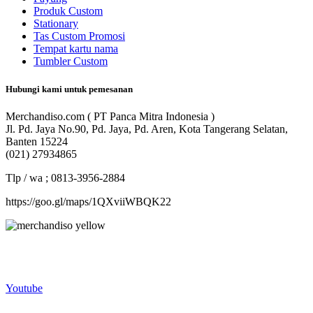
Produk Custom
Stationary
Tas Custom Promosi
Tempat kartu nama
Tumbler Custom
Hubungi kami untuk pemesanan
Merchandiso.com ( PT Panca Mitra Indonesia )
Jl. Pd. Jaya No.90, Pd. Jaya, Pd. Aren, Kota Tangerang Selatan,
Banten 15224
(021) 27934865
Tlp / wa ; 0813-3956-2884
https://goo.gl/maps/1QXviiWBQK22
Merchandiso adalah produsen Souvenir Promosi yang
berpengalaman lebih dari 10 tahun, Terbukti Melayani lebih dari
750 Perusahaan dan memproduksi lebih dari 500.000 Merchandise
(Souvenir Kantor terbaik kami sajikan untuk Anda).
Youtube