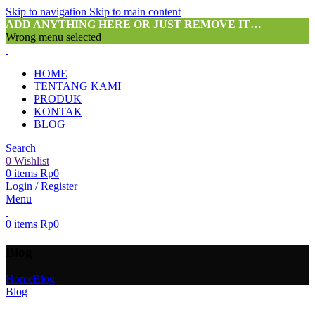
Skip to navigation
Skip to main content
ADD ANYTHING HERE OR JUST REMOVE IT…
Wrong menu selected
HOME
TENTANG KAMI
PRODUK
KONTAK
BLOG
Search
0
Wishlist
0
items
Rp
0
Login / Register
Menu
0
items
Rp
0
Blog
Home
Blog
Blog