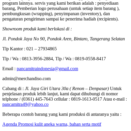
program lainnya. servis yang kami berikan adalah : penyediaan
barang, Pemberian logo perusahaan (untuk setiap item barang ),
pembungkusan (wrapping), penyimpanan (inventory), dan
pengaturan pengiriman sampai ke penerima hadiah (recipients).
Showroom produk kami berlokasi di :
Jl. Pondok Jaya No 90, Pondok Aren, Bintaro, Tangerang Selatan
Tlp Kantor : 021 – 27934865
Tlp / Wa : 0813-3956-2884, Tlp / Wa : 0819-0558-8417
Email :
pancamitraindonesia@gmail.com
admin@merchandiso.com
Cabang di :
Jl. Jaya Giri Utara 30a ( Renon – Denpasar)
Untuk
penjelasan produk lebih lanjut, kami dapat dihubungi di nomor
telphone / (0361) 445-7643 cellular : 0819-1613-0517 Atau e-mail :
pancamitra49@yahoo.co
Beberapa contoh barang yang kami produksi di antaranya yaitu :
Agenda Promosi kulit aneka warna, bahan serta motif