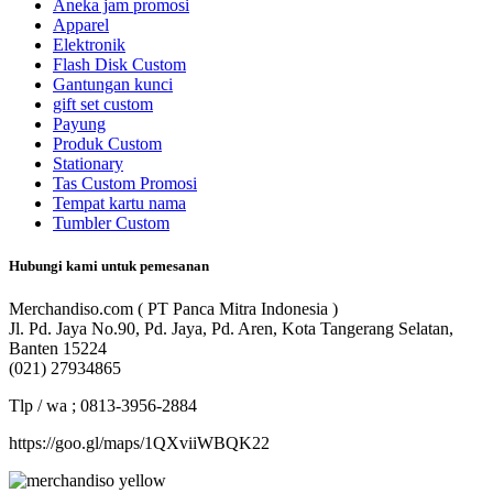
Aneka jam promosi
Apparel
Elektronik
Flash Disk Custom
Gantungan kunci
gift set custom
Payung
Produk Custom
Stationary
Tas Custom Promosi
Tempat kartu nama
Tumbler Custom
Hubungi kami untuk pemesanan
Merchandiso.com ( PT Panca Mitra Indonesia )
Jl. Pd. Jaya No.90, Pd. Jaya, Pd. Aren, Kota Tangerang Selatan,
Banten 15224
(021) 27934865
Tlp / wa ; 0813-3956-2884
https://goo.gl/maps/1QXviiWBQK22