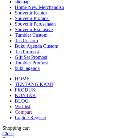
sitemap
Home New Merchandiso
Souvenir Kantor
Souvenir Promosi
Souvenir Perusahaan
Souvenir Exclusive
Tumbler Custom
Tas Custom
Buku Agenda Custom
Tas Promosi
Gift Set Promosi
Tumbler Promosi
buku agenda
HOME
TENTANG KAMI
PRODUK
KONTAK
BLOG
Wishlist
Compare
Login / Register
Shopping cart
Close