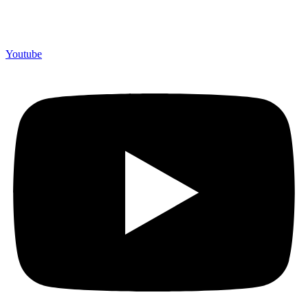
Merchandiso adalah produsen Souvenir Promosi yang
berpengalaman lebih dari 10 tahun, Terbukti Melayani lebih dari
750 Perusahaan dan memproduksi lebih dari 500.000 Merchandise
(Souvenir Kantor terbaik kami sajikan untuk Anda).
Youtube