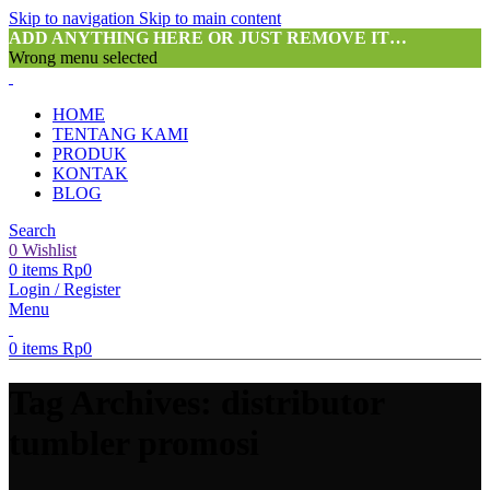
Skip to navigation
Skip to main content
ADD ANYTHING HERE OR JUST REMOVE IT…
Wrong menu selected
HOME
TENTANG KAMI
PRODUK
KONTAK
BLOG
Search
0
Wishlist
0
items
Rp
0
Login / Register
Menu
0
items
Rp
0
Tag Archives: distributor
tumbler promosi