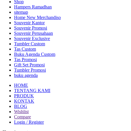
Shop
Hampers Ramadhan
sitemap
Home New Merchandiso
Souvenir Kantor
Souvenir Promosi
Souvenir Perusahaan
Souvenir Exclusive
Tumbler Custom
Tas Custom
Buku Agenda Custom
Tas Promosi
Gift Set Promosi
Tumbler Promosi
buku agenda
HOME
TENTANG KAMI
PRODUK
KONTAK
BLOG
Wishlist
Compare
Login / Register