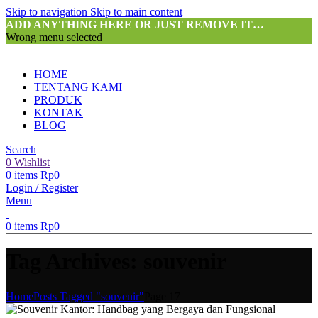
Skip to navigation
Skip to main content
ADD ANYTHING HERE OR JUST REMOVE IT…
Wrong menu selected
HOME
TENTANG KAMI
PRODUK
KONTAK
BLOG
Search
0
Wishlist
0
items
Rp
0
Login / Register
Menu
0
items
Rp
0
Tag Archives: souvenir
Home
Posts Tagged "souvenir"
Page 17