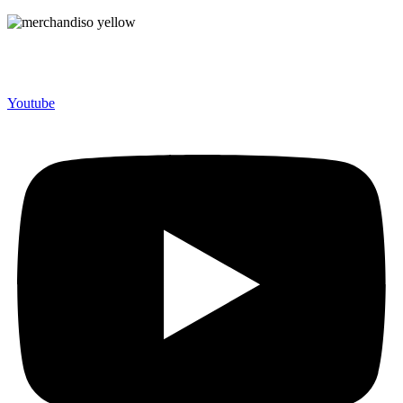
Merchandiso adalah produsen Souvenir Promosi yang
berpengalaman lebih dari 10 tahun, Terbukti Melayani lebih dari
750 Perusahaan dan memproduksi lebih dari 500.000 Merchandise
(Souvenir Kantor terbaik kami sajikan untuk Anda).
Youtube