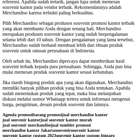
referensi. Apabila sudah tertarik, jangan lupa untuk memesan
souvenir kantor pada vendor terbaik. Rekomendasinya adalah
Merchandiso karena terbukti paling berkualitas.
Pilih Merchandiso sebagai produsen souvenir promosi kantor terbaik
yang akan membantu Anda dengan senang hati. Merchandiso
merupakan produsen souvenir kantor yang sudah berpengalaman
selama lebih dari 10 tahun. Dengan pengalaman yang lama tersebut,
Merchandiso sudah berhasil membuat lebih dari ribuan produk
souvenir untuk ratusan perusahaan di Indonesia.
Oleh sebab itu, Merchandiso dipercaya dapat memberikan hasil
souvenir terbaik kepada para perusahaan. Sehingga, Anda pun bisa
mulai memesan produk souvenir kantor sesuai kebutuhan.
Jika masih bingung produk apa yang akan digunakan, Merchandiso
memiliki banyak pilihan produk yang bisa Anda tentukan. Apabila
sudah menemukan produk yang tepat, maka bisa melanjutkan
diskusi melalui nomor Whatsapp tertera untuk informasi mengenai
harga, pengiriman, desain produk souvenir dan lainnya.
Agenda promosi
barang promosi
jual merchandise kantor
jual souvenir kantor
jual souvenir kantor murah
jual souvenir merchandise
jual tumbler promosi
merchandise kantor Jakarta
souvenir
souvenir kantor
souvenir kantor custom 2023
souvenir kantor custom bintaro