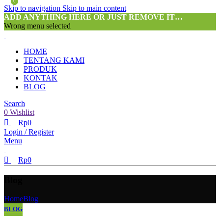
0
0
Skip to navigation
Skip to main content
ADD ANYTHING HERE OR JUST REMOVE IT…
Wrong menu selected
HOME
TENTANG KAMI
PRODUK
KONTAK
BLOG
Search
0
Wishlist
Rp
0
Login / Register
Menu
Rp
0
Blog
Home
Blog
BLOG