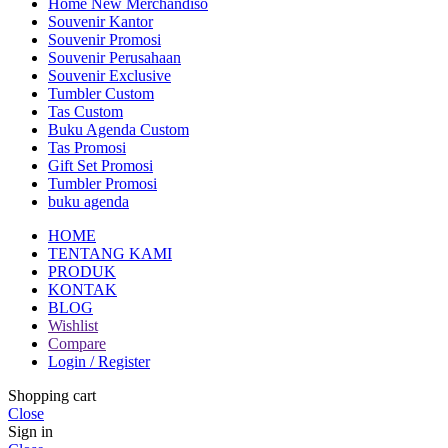
Home New Merchandiso
Souvenir Kantor
Souvenir Promosi
Souvenir Perusahaan
Souvenir Exclusive
Tumbler Custom
Tas Custom
Buku Agenda Custom
Tas Promosi
Gift Set Promosi
Tumbler Promosi
buku agenda
HOME
TENTANG KAMI
PRODUK
KONTAK
BLOG
Wishlist
Compare
Login / Register
Shopping cart
Close
Sign in