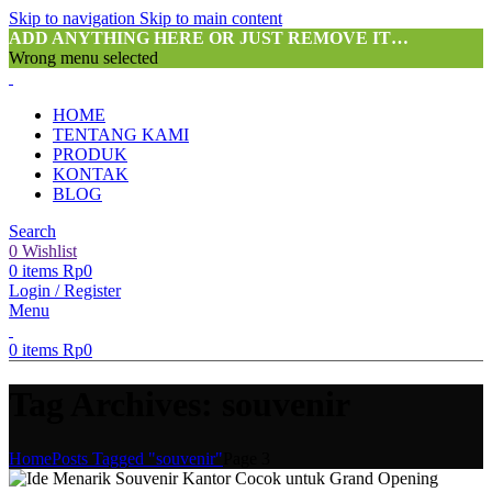
Skip to navigation
Skip to main content
ADD ANYTHING HERE OR JUST REMOVE IT…
Wrong menu selected
HOME
TENTANG KAMI
PRODUK
KONTAK
BLOG
Search
0
Wishlist
0
items
Rp
0
Login / Register
Menu
0
items
Rp
0
Tag Archives: souvenir
Home
Posts Tagged "souvenir"
Page 3