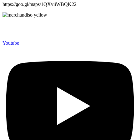
https://goo.gl/maps/1QXviiWBQK22
Merchandiso adalah produsen Souvenir Promosi yang
berpengalaman lebih dari 10 tahun, Terbukti Melayani lebih dari
750 Perusahaan dan memproduksi lebih dari 500.000 Merchandise
(Souvenir Kantor terbaik kami sajikan untuk Anda).
Youtube