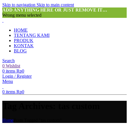
Skip to navigation
Skip to main content
ADD ANYTHING HERE OR JUST REMOVE IT…
Wrong menu selected
HOME
TENTANG KAMI
PRODUK
KONTAK
BLOG
Search
0
Wishlist
0
items
Rp
0
Login / Register
Menu
0
items
Rp
0
Tag Archives: tas custom
Home
Posts Tagged "tas custom"