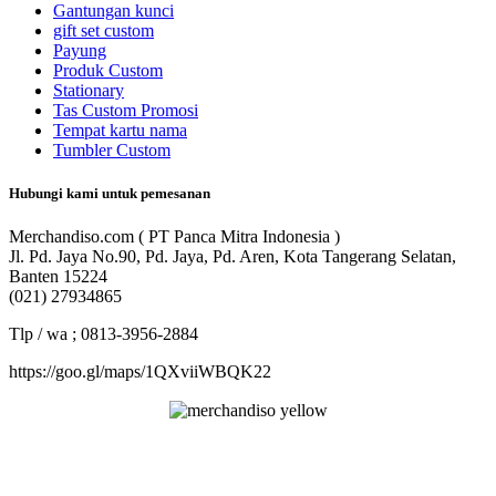
Gantungan kunci
gift set custom
Payung
Produk Custom
Stationary
Tas Custom Promosi
Tempat kartu nama
Tumbler Custom
Hubungi kami untuk pemesanan
Merchandiso.com ( PT Panca Mitra Indonesia )
Jl. Pd. Jaya No.90, Pd. Jaya, Pd. Aren, Kota Tangerang Selatan,
Banten 15224
(021) 27934865
Tlp / wa ; 0813-3956-2884
https://goo.gl/maps/1QXviiWBQK22
Merchandiso adalah produsen Souvenir Promosi yang
berpengalaman lebih dari 10 tahun, Terbukti Melayani lebih dari
750 Perusahaan dan memproduksi lebih dari 500.000 Merchandise
(Souvenir Kantor terbaik kami sajikan untuk Anda).