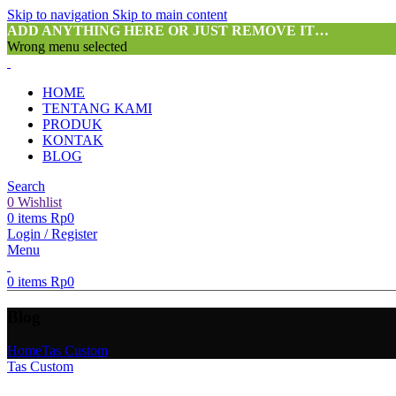
Skip to navigation
Skip to main content
ADD ANYTHING HERE OR JUST REMOVE IT…
Wrong menu selected
HOME
TENTANG KAMI
PRODUK
KONTAK
BLOG
Search
0
Wishlist
0
items
Rp
0
Login / Register
Menu
0
items
Rp
0
Blog
Home
Tas Custom
Tas Custom