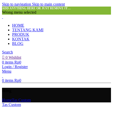
Skip to navigation
Skip to main content
ADD ANYTHING HERE OR JUST REMOVE IT…
Wrong menu selected
HOME
TENTANG KAMI
PRODUK
KONTAK
BLOG
Search
0
Wishlist
0
items
Rp
0
Login / Register
Menu
0
items
Rp
0
Blog
Home
Tas Custom
Tas Custom