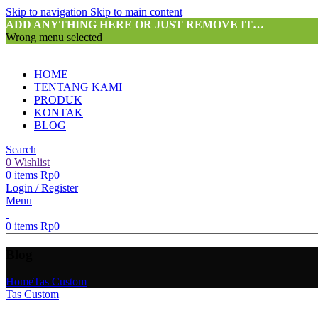
Skip to navigation
Skip to main content
ADD ANYTHING HERE OR JUST REMOVE IT…
Wrong menu selected
HOME
TENTANG KAMI
PRODUK
KONTAK
BLOG
Search
0
Wishlist
0
items
Rp
0
Login / Register
Menu
0
items
Rp
0
Blog
Home
Tas Custom
Tas Custom