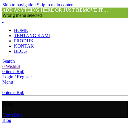
Skip to navigation
Skip to main content
ADD ANYTHING HERE OR JUST REMOVE IT…
Wrong menu selected
HOME
TENTANG KAMI
PRODUK
KONTAK
BLOG
Search
0
Wishlist
0
items
Rp
0
Login / Register
Menu
0
items
Rp
0
Blog
Home
Blog
Blog