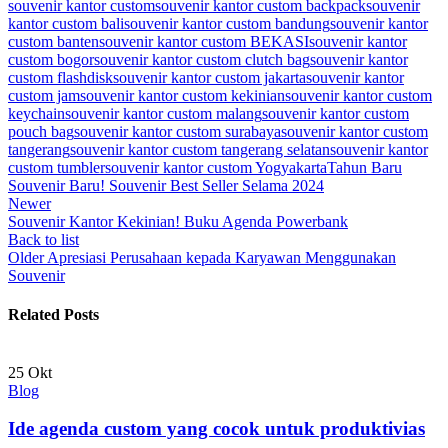
souvenir kantor custom
souvenir kantor custom backpack
souvenir
kantor custom bali
souvenir kantor custom bandung
souvenir kantor
custom banten
souvenir kantor custom BEKASI
souvenir kantor
custom bogor
souvenir kantor custom clutch bag
souvenir kantor
custom flashdisk
souvenir kantor custom jakarta
souvenir kantor
custom jam
souvenir kantor custom kekinian
souvenir kantor custom
keychain
souvenir kantor custom malang
souvenir kantor custom
pouch bag
souvenir kantor custom surabaya
souvenir kantor custom
tangerang
souvenir kantor custom tangerang selatan
souvenir kantor
custom tumbler
souvenir kantor custom Yogyakarta
Tahun Baru
Souvenir Baru! Souvenir Best Seller Selama 2024
Newer
Souvenir Kantor Kekinian! Buku Agenda Powerbank
Back to list
Older
Apresiasi Perusahaan kepada Karyawan Menggunakan
Souvenir
Related Posts
25
Okt
Blog
Ide agenda custom yang cocok untuk produktivias