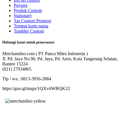
gift set custom
Payung
Produk Custom
Stationary
Tas Custom Promosi
Tempat kartu nama
Tumbler Custom
Hubungi kami untuk pemesanan
Merchandiso.com ( PT Panca Mitra Indonesia )
Jl. Pd. Jaya No.90, Pd. Jaya, Pd. Aren, Kota Tangerang Selatan,
Banten 15224
(021) 27934865
Tlp / wa ; 0813-3956-2884
https://goo.gl/maps/1QXviiWBQK22
Merchandiso adalah produsen Souvenir Promosi yang
berpengalaman lebih dari 10 tahun, Terbukti Melayani lebih dari
750 Perusahaan dan memproduksi lebih dari 500.000
Merchandise (Souvenir Kantor terbaik kami sajikan untuk Anda).