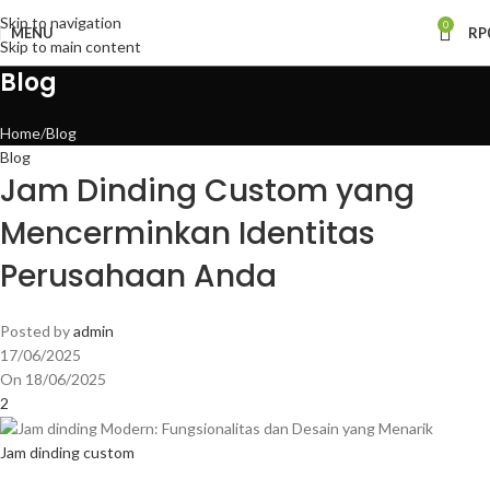
Skip to navigation
0
MENU
RP
Skip to main content
Blog
Home
Blog
Blog
Jam Dinding Custom yang
Mencerminkan Identitas
Perusahaan Anda
Posted by
admin
17/06/2025
On 18/06/2025
2
Jam dinding custom