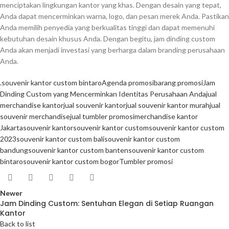
menciptakan lingkungan kantor yang khas. Dengan desain yang tepat,
Anda dapat mencerminkan warna, logo, dan pesan merek Anda. Pastikan
Anda memilih penyedia yang berkualitas tinggi dan dapat memenuhi
kebutuhan desain khusus Anda. Dengan begitu, jam dinding custom
Anda akan menjadi investasi yang berharga dalam branding perusahaan
Anda.
.souvenir kantor custom bintaro
Agenda promosi
barang promosi
Jam
Dinding Custom yang Mencerminkan Identitas Perusahaan Anda
jual
merchandise kantor
jual souvenir kantor
jual souvenir kantor murah
jual
souvenir merchandise
jual tumbler promosi
merchandise kantor
Jakarta
souvenir kantor
souvenir kantor custom
souvenir kantor custom
2023
souvenir kantor custom bali
souvenir kantor custom
bandung
souvenir kantor custom banten
souvenir kantor custom
bintaro
souvenir kantor custom bogor
Tumbler promosi
Newer
Jam Dinding Custom: Sentuhan Elegan di Setiap Ruangan
Kantor
Back to list