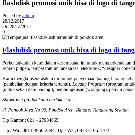
flashdisk promosi unik bisa di logo di ta
Posted by
admin
28/12/2017
On 28/12/2017
0
Flashdisk promosi unik bisa di logo di ta
Perkenankanlah kami dalam kesempatan ini untuk memperkenalkan di
seperti pulpen, tempat minum, aneka tas, elektronik, “designer collec
Kami mengkonsentrasikan diri untuk penyediaan barang-barang kebut
(pembelian dengan kriteria tertentu),
Loyalty Program
(program untuk 
(untuk setiap item barang ), pembungkusan (wrapping), penyimpanan 
Showroom produk kami berlokasi di :
Jl. Pondok Jaya No 90, Pondok Aren, Bintaro, Tangerang Selatan
Tlp Kantor : 021 – 27934865
Tlp / Wa : 0813-3956-2884, Tlp / Wa : 0878-8166-4702