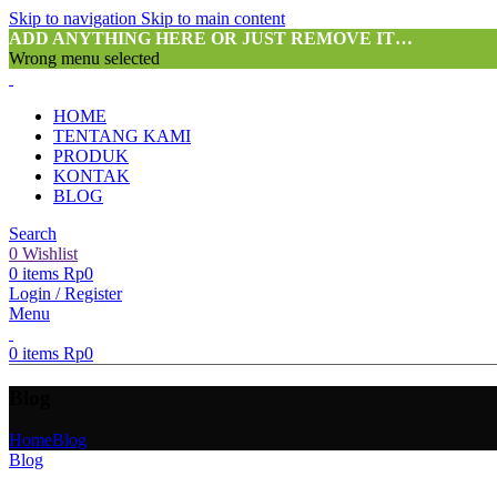
Skip to navigation
Skip to main content
ADD ANYTHING HERE OR JUST REMOVE IT…
Wrong menu selected
HOME
TENTANG KAMI
PRODUK
KONTAK
BLOG
Search
0
Wishlist
0
items
Rp
0
Login / Register
Menu
0
items
Rp
0
Blog
Home
Blog
Blog