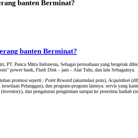
ngerang banten Berminat?
ngerang banten Berminat?
ri, PT. Panca Mitra Indonesia, Sebagai perusahaan yang bergerak di
tions” power bank, Flash Disk – jam – Alat Tulis, dan lain Sebagainya.
uhan promosi seperti :
Point Reward
(akumulasi poin),
Acquisition
(di
kesetiaan Pelanggan), dan program-program lainnya. servis yang kami
(inventory), dan pengaturan pengiriman sampai ke penerima hadiah (rec