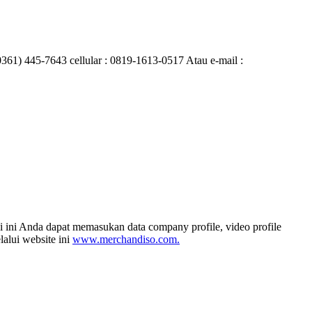
0361) 445-7643 cellular : 0819-1613-0517 Atau e-mail :
i ini Anda dapat memasukan data company profile, video profile
alui website ini
www.merchandiso.com.