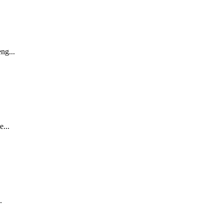
ng...
...
.