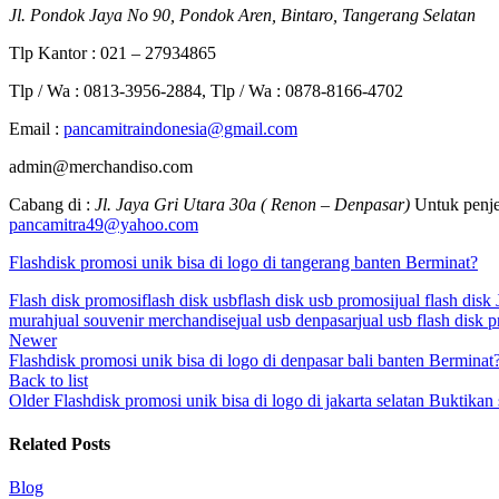
Jl. Pondok Jaya No 90, Pondok Aren, Bintaro, Tangerang Selatan
Tlp Kantor : 021 – 27934865
Tlp / Wa : 0813-3956-2884, Tlp / Wa : 0878-8166-4702
Email :
pancamitraindonesia@gmail.com
admin@merchandiso.com
Cabang di :
Jl. Jaya Gri Utara 30a ( Renon – Denpasar)
Untuk penje
pancamitra49@yahoo.com
Flashdisk promosi unik bisa di logo di tangerang banten Berminat?
Flash disk promosi
flash disk usb
flash disk usb promosi
jual flash disk 
murah
jual souvenir merchandise
jual usb denpasar
jual usb flash disk 
Newer
Flashdisk promosi unik bisa di logo di denpasar bali banten Berminat
Back to list
Older
Flashdisk promosi unik bisa di logo di jakarta selatan Buktikan 
Related Posts
Blog