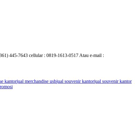
0361) 445-7643 cellular : 0819-1613-0517 Atau e-mail :
se kantor
jual merchandise usb
jual souvenir kantor
jual souvenir kantor
romosi