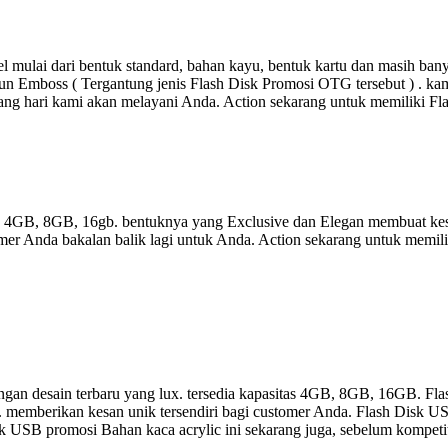
 mulai dari bentuk standard, bahan kayu, bentuk kartu dan masih ba
un Emboss ( Tergantung jenis Flash Disk Promosi OTG tersebut ) . kami
ang hari kami akan melayani Anda. Action sekarang untuk memiliki F
as 4GB, 8GB, 16gb. bentuknya yang Exclusive dan Elegan membuat kes
er Anda bakalan balik lagi untuk Anda. Action sekarang untuk memili
gan desain terbaru yang lux. tersedia kapasitas 4GB, 8GB, 16GB. Fla
a. memberikan kesan unik tersendiri bagi customer Anda. Flash Disk US
 Disk USB promosi Bahan kaca acrylic ini sekarang juga, sebelum kompet