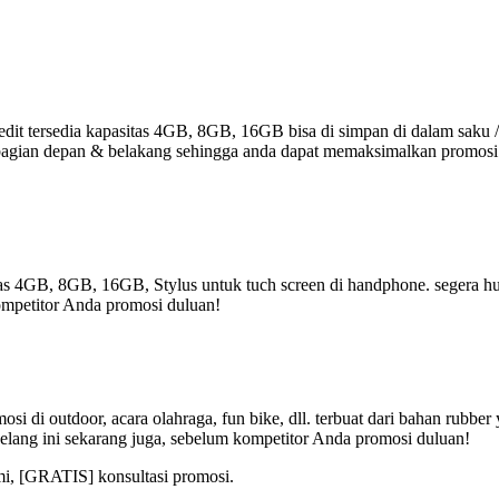
it tersedia kapasitas 4GB, 8GB, 16GB bisa di simpan di dalam saku /
r di bagian depan & belakang sehingga anda dapat memaksimalkan promos
tas 4GB, 8GB, 16GB, Stylus untuk tuch screen di handphone. segera hub
ompetitor Anda promosi duluan!
i di outdoor, acara olahraga, fun bike, dll. terbuat dari bahan rubbe
elang ini sekarang juga, sebelum kompetitor Anda promosi duluan!
mi, [GRATIS] konsultasi promosi.