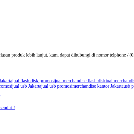
lasan produk lebih lanjut, kami dapat dihubungi di nomor telphone / (
Jakarta
jual flash disk promosi
jual merchandise flash disk
jual merchandi
promosi
jual usb Jakarta
jual usb promosi
merchandise kantor Jakarta
usb p
?
sendiri !