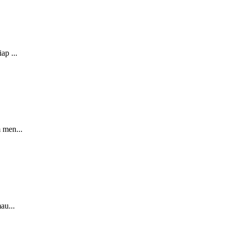
ap ...
 men...
au...