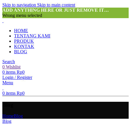
Skip to navigation
Skip to main content
ADD ANYTHING HERE OR JUST REMOVE IT…
Wrong menu selected
HOME
TENTANG KAMI
PRODUK
KONTAK
BLOG
Search
0
Wishlist
0
items
Rp
0
Login / Register
Menu
0
items
Rp
0
Blog
Home
Blog
Blog