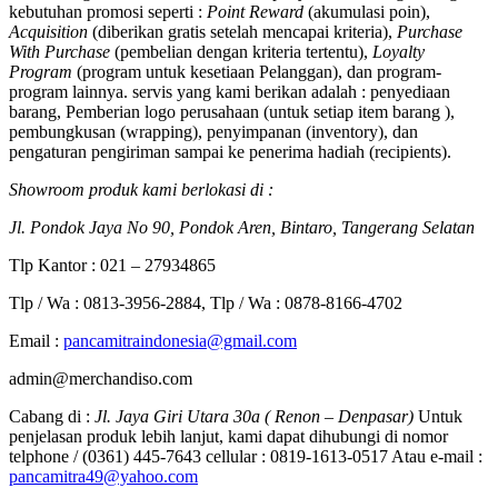
kebutuhan promosi seperti :
Point Reward
(akumulasi poin),
Acquisition
(diberikan gratis setelah mencapai kriteria),
Purchase
With Purchase
(pembelian dengan kriteria tertentu),
Loyalty
Program
(program untuk kesetiaan Pelanggan), dan program-
program lainnya. servis yang kami berikan adalah : penyediaan
barang, Pemberian logo perusahaan (untuk setiap item barang ),
pembungkusan (wrapping), penyimpanan (inventory), dan
pengaturan pengiriman sampai ke penerima hadiah (recipients).
Showroom produk kami berlokasi di :
Jl. Pondok Jaya No 90, Pondok Aren, Bintaro, Tangerang Selatan
Tlp Kantor : 021 – 27934865
Tlp / Wa : 0813-3956-2884, Tlp / Wa : 0878-8166-4702
Email :
pancamitraindonesia@gmail.com
admin@merchandiso.com
Cabang di :
Jl. Jaya Giri Utara 30a ( Renon – Denpasar)
Untuk
penjelasan produk lebih lanjut, kami dapat dihubungi di nomor
telphone / (0361) 445-7643 cellular : 0819-1613-0517 Atau e-mail :
pancamitra49@yahoo.com