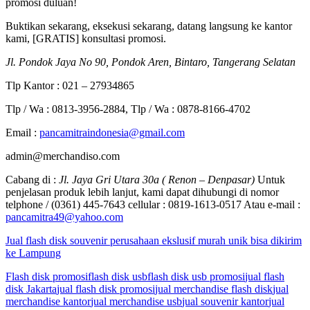
promosi duluan!
Buktikan sekarang, eksekusi sekarang, datang langsung ke kantor
kami, [GRATIS] konsultasi promosi.
Jl. Pondok Jaya No 90, Pondok Aren, Bintaro, Tangerang Selatan
Tlp Kantor : 021 – 27934865
Tlp / Wa : 0813-3956-2884, Tlp / Wa : 0878-8166-4702
Email :
pancamitraindonesia@gmail.com
admin@merchandiso.com
Cabang di :
Jl. Jaya Gri Utara 30a ( Renon – Denpasar)
Untuk
penjelasan produk lebih lanjut, kami dapat dihubungi di nomor
telphone / (0361) 445-7643 cellular : 0819-1613-0517 Atau e-mail :
pancamitra49@yahoo.com
Jual flash disk souvenir perusahaan ekslusif murah unik bisa dikirim
ke Lampung
Flash disk promosi
flash disk usb
flash disk usb promosi
jual flash
disk Jakarta
jual flash disk promosi
jual merchandise flash disk
jual
merchandise kantor
jual merchandise usb
jual souvenir kantor
jual