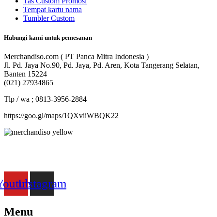
Tas Custom Promosi
Tempat kartu nama
Tumbler Custom
Hubungi kami untuk pemesanan
Merchandiso.com ( PT Panca Mitra Indonesia )
Jl. Pd. Jaya No.90, Pd. Jaya, Pd. Aren, Kota Tangerang Selatan,
Banten 15224
(021) 27934865
Tlp / wa ; 0813-3956-2884
https://goo.gl/maps/1QXviiWBQK22
Merchandiso adalah produsen Souvenir Promosi yang
berpengalaman lebih dari 10 tahun, Terbukti Melayani lebih dari
750 Perusahaan dan memproduksi lebih dari 500.000 Merchandise
(Souvenir Kantor terbaik kami sajikan untuk Anda).
Youtube
Instagram
Menu