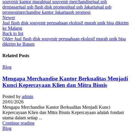
souvenir kantor murah
jual souvenir merchandise
jual usb
denpasar
jual usb flash disk promosi
jual usb Jakarta
jual usb
promosi
merchandise kantor Jakarta
usb promosi
Newer
Jual flash disk souvenir perusahaan ekslusif murah unik bisa dikirim
ke Malang
Back to list
Older
Jual flash disk souvenir perusahaan ekslusif murah unik bisa
dikirim ke Batam
Related Posts
Blog
Mengapa Merchandise Kantor Berkualitas Menjadi
Kunci Kepercayaan Klien dan Mitra Bisnis
Posted by
admin
20/01/2026
Mengapa Merchandise Kantor Berkualitas Menjadi Kunci
Kepercayaan Klien dan Mitra Bisnis Kepercayaan adalah fondasi
utama dalam setiap ...
Continue reading
Blog