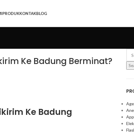
I
PRODUK
KONTAK
BLOG
ikirim Ke Badung Berminat?
Se
PR
Age
ikirim Ke Badung
Ane
App
Elek
Fla