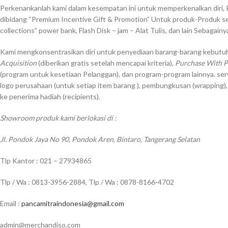
Perkenankanlah kami dalam kesempatan ini untuk memperkenalkan diri, 
dibidang “Premium Incentive Gift & Promotion” Untuk produk-Produk sep
collections” power bank, Flash Disk – jam – Alat Tulis, dan lain Sebagainy
Kami mengkonsentrasikan diri untuk penyediaan barang-barang kebutuh
Acquisition
(diberikan gratis setelah mencapai kriteria),
Purchase With 
(program untuk kesetiaan Pelanggan), dan program-program lainnya. ser
logo perusahaan (untuk setiap item barang ), pembungkusan (wrapping)
ke penerima hadiah (recipients).
Showroom produk kami berlokasi di :
Jl. Pondok Jaya No 90, Pondok Aren, Bintaro, Tangerang Selatan
Tlp Kantor : 021 – 27934865
Tlp / Wa : 0813-3956-2884, Tlp / Wa : 0878-8166-4702
Email :
pancamitraindonesia@gmail.com
admin@merchandiso.com