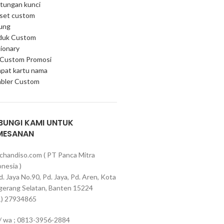
tungan kunci
 set custom
ung
duk Custom
ionary
 Custom Promosi
pat kartu nama
bler Custom
BUNGI KAMI UNTUK
MESANAN
chandiso.com ( PT Panca Mitra
nesia )
Pd. Jaya No.90, Pd. Jaya, Pd. Aren, Kota
gerang Selatan, Banten 15224
1) 27934865
 / wa ; 0813-3956-2884