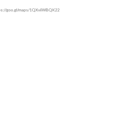
ps://goo.gl/maps/1QXviiWBQK22