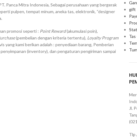
Gan
PT. Panca Mitra Indonesia, Sebagai perusahaan yang bergerak
gift
erti pulpen, tempat minum, aneka tas, elektronik, “designer
Pay
a.
Pro
Stat
an promosi seperti :
Point Reward
(akumulasi poin),
Tas
Purchase
(pembelian dengan kriteria tertentu),
Loyalty Program
Tem
vis yang kami berikan adalah : penyediaan barang, Pemberian
Tum
, penyimpanan (inventory), dan pengaturan pengiriman sampai
HU
PE
Mer
Indo
Jl. 
Tan
(02
Tlp