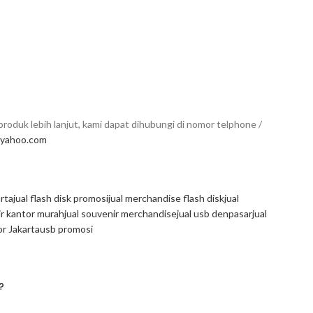
roduk lebih lanjut, kami dapat dihubungi di nomor telphone /
yahoo.com
arta
jual flash disk promosi
jual merchandise flash disk
jual
ir kantor murah
jual souvenir merchandise
jual usb denpasar
jual
r Jakarta
usb promosi
?