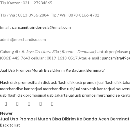
Tlp Kantor : 021 – 27934865
Tlp / Wa : 0813-3956-2884, Tlp / Wa : 0878-8166-4702
Email :
pancamitraindonesia@gmail.com
admin@merchandiso.com
Cabang di :
Jl. Jaya Gri Utara 30a ( Renon – Denpasar)
Untuk penjelasan p
(0361) 445-7643 cellular : 0819-1613-0517 Atau e-mail :
pancamitra49@
Jual Usb Promosi Murah Bisa Dikirim Ke Badung Berminat?
Flash disk promosi
flash disk usb
flash disk usb promosi
jual flash disk Jak
merchandise kantor
jual merchandise usb
jual souvenir kantor
jual souven
usb flash disk promosi
jual usb Jakarta
jual usb promosi
merchandise kanto
Newer
Jual Usb Promosi Murah Bisa Dikirim Ke Banda Aceh Berminat
Back to list