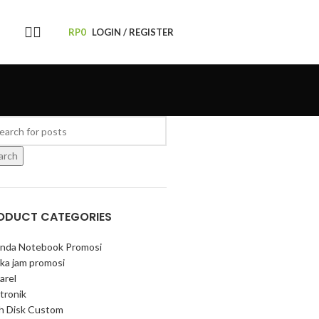
RP
0
LOGIN / REGISTER
arch
ODUCT CATEGORIES
nda Notebook Promosi
ka jam promosi
arel
tronik
sh Disk Custom