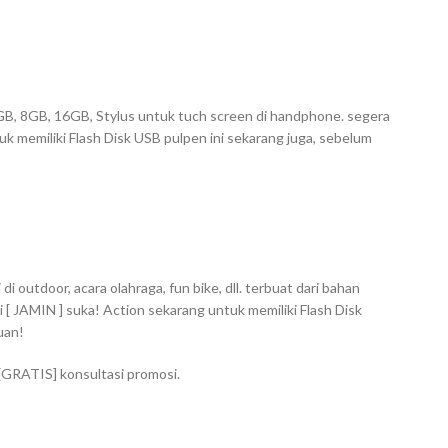
 4GB, 8GB, 16GB, Stylus untuk tuch screen di handphone. segera
uk memiliki Flash Disk USB pulpen ini sekarang juga, sebelum
 outdoor, acara olahraga, fun bike, dll. terbuat dari bahan
 [ JAMIN ] suka! Action sekarang untuk memiliki Flash Disk
uan!
 [GRATIS] konsultasi promosi.