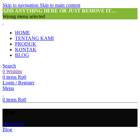
Skip to navigation
Skip to main content
ADD ANYTHING HERE OR JUST REMOVE IT…
Wrong menu selected
HOME
TENTANG KAMI
PRODUK
KONTAK
BLOG
Search
0
Wishlist
0
items
Rp
0
Login / Register
Menu
0
items
Rp
0
Blog
Home
Blog
Blog