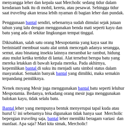
menyangga leher dan kepala saat Mercholic sedang tidur dalam
kendaraan baik itu di mobil, kereta, atau pesawat. Sehingga tidur
saat
traveling
akan terasa lebih nyaman di bagian leher dan pundak.
Penggunaan
bantal
sendiri, sebenarnya sudah dimulai sejak jutaan
tahun yang lalu dengan menggunakan benda mati seperti kayu dan
batu yang ada di sekitar lingkungan tempat tinggal.
Dikisahkan, salah satu orang Mesopotamia yang kaya saat itu
berinisiatif membuat suatu alat untuk mencegah adanya serangga,
semut, atau binatang insekta lainnya merambat ke rambut, hidung
atau mulut ketika tertidur di lantai. Alat tersebut berupa batu yang
mereka letakkan di bawah kepala mereka. Pada akhirnya,
kepemilikan
bantal
di suku itu menjadi satu simbol status dalam
masyarakat. Semakin banyak
bantal
yang dimiliki, maka semakin
terpandang pemiliknya.
Nenek moyang Mesir juga menggunakan
bantal
batu seperti leluhur
Mespotamia. Bedanya, terkadang orang mesir juga menggunakan
balokan kayu, tidak selalu batu.
Bantal
leher yang mempunya bentuk menyerupai tapal kuda atau
huruf U ini sebenarnya bisa digunakan tidak hanya saat Mercholic
bepergian
traveling
saja,
bantal
leher memiliki beragam variasi dan
manfaat. Apa saja? Mari kita simak, Mercholic!