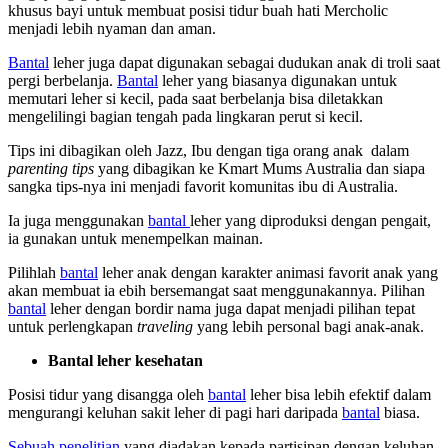
khusus bayi untuk membuat posisi tidur buah hati Mercholic
menjadi lebih nyaman dan aman.
Bantal
leher juga dapat digunakan sebagai dudukan anak di troli saat
pergi berbelanja.
Bantal
leher yang biasanya digunakan untuk
memutari leher si kecil, pada saat berbelanja bisa diletakkan
mengelilingi bagian tengah pada lingkaran perut si kecil.
Tips ini dibagikan oleh Jazz, Ibu dengan tiga orang anak dalam
parenting tips
yang dibagikan ke Kmart Mums Australia dan siapa
sangka tips-nya ini menjadi favorit komunitas ibu di Australia.
Ia juga menggunakan
bantal
leher yang diproduksi dengan pengait,
ia gunakan untuk menempelkan mainan.
Pilihlah
bantal
leher anak dengan karakter animasi favorit anak yang
akan membuat ia ebih bersemangat saat menggunakannya. Pilihan
bantal
leher dengan bordir nama juga dapat menjadi pilihan tepat
untuk perlengkapan
traveling
yang lebih personal bagi anak-anak.
Bantal leher kesehatan
Posisi tidur yang disangga oleh
bantal
leher bisa lebih efektif dalam
mengurangi keluhan sakit leher di pagi hari daripada
bantal
biasa.
Sebuah penelitian
yang diadakan kepada partisipan dengan keluhan