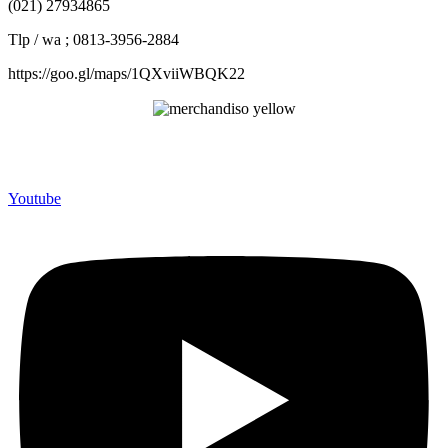
(021) 27934865
Tlp / wa ; 0813-3956-2884
https://goo.gl/maps/1QXviiWBQK22
Merchandiso adalah produsen Souvenir Promosi yang
berpengalaman lebih dari 10 tahun, Terbukti Melayani lebih dari
750 Perusahaan dan memproduksi lebih dari 500.000 Merchandise
(Souvenir Kantor terbaik kami sajikan untuk Anda).
Youtube