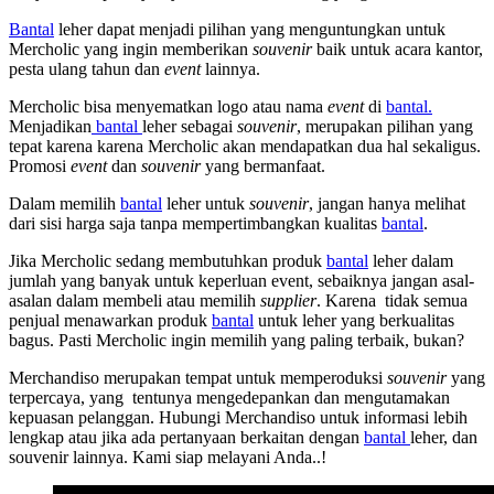
Bantal
leher dapat menjadi pilihan yang menguntungkan untuk
Mercholic yang ingin memberikan
souvenir
baik untuk acara kantor,
pesta ulang tahun dan
event
lainnya.
Mercholic bisa menyematkan logo atau nama
event
di
bantal.
Menjadikan
bantal
leher sebagai
souvenir
, merupakan pilihan yang
tepat karena karena Mercholic akan mendapatkan dua hal sekaligus.
Promosi
event
dan
souvenir
yang bermanfaat.
Dalam memilih
bantal
leher untuk
souvenir
, jangan hanya melihat
dari sisi harga saja tanpa mempertimbangkan kualitas
bantal
.
Jika Mercholic sedang membutuhkan produk
bantal
leher dalam
jumlah yang banyak untuk keperluan event, sebaiknya jangan asal-
asalan dalam membeli atau memilih
supplier
. Karena tidak semua
penjual menawarkan produk
bantal
untuk leher yang berkualitas
bagus. Pasti Mercholic ingin memilih yang paling terbaik, bukan?
Merchandiso merupakan tempat untuk memperoduksi
souvenir
yang
terpercaya, yang tentunya mengedepankan dan mengutamakan
kepuasan pelanggan. Hubungi Merchandiso untuk informasi lebih
lengkap atau jika ada pertanyaan berkaitan dengan
bantal
leher, dan
souvenir lainnya. Kami siap melayani Anda..!