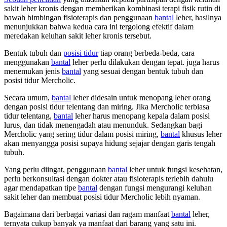
sakit leher kronis dengan memberikan kombinasi terapi fisik rutin di
bawah bimbingan fisioterapis dan penggunaan
bantal
leher, hasilnya
menunjukkan bahwa kedua cara ini tergolong efektif dalam
meredakan keluhan sakit leher kronis tersebut.
Bentuk tubuh dan
posisi tidur
tiap orang berbeda-beda, cara
menggunakan
bantal
leher perlu dilakukan dengan tepat. juga harus
menemukan jenis
bantal
yang sesuai dengan bentuk tubuh dan
posisi tidur Mercholic.
Secara umum,
bantal
leher didesain untuk menopang leher orang
dengan posisi tidur telentang dan miring. Jika Mercholic terbiasa
tidur telentang,
bantal
leher harus menopang kepala dalam posisi
lurus, dan tidak menengadah atau menunduk. Sedangkan bagi
Mercholic yang sering tidur dalam posisi miring,
bantal
khusus leher
akan menyangga posisi supaya hidung sejajar dengan garis tengah
tubuh.
Yang perlu diingat, penggunaan
bantal
leher untuk fungsi kesehatan,
perlu berkonsultasi dengan dokter atau fisioterapis terlebih dahulu
agar mendapatkan tipe
bantal
dengan fungsi mengurangi keluhan
sakit leher dan membuat posisi tidur Mercholic lebih nyaman.
Bagaimana dari berbagai variasi dan ragam manfaat
bantal
leher,
ternyata cukup banyak ya manfaat dari barang yang satu ini.