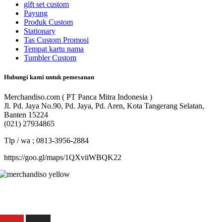
gift set custom
Payung
Produk Custom
Stationary
Tas Custom Promosi
Tempat kartu nama
Tumbler Custom
Hubungi kami untuk pemesanan
Merchandiso.com ( PT Panca Mitra Indonesia )
Jl. Pd. Jaya No.90, Pd. Jaya, Pd. Aren, Kota Tangerang Selatan,
Banten 15224
(021) 27934865
Tlp / wa ; 0813-3956-2884
https://goo.gl/maps/1QXviiWBQK22
Merchandiso adalah produsen Souvenir Promosi yang berpengalaman
lebih dari 10 tahun, Terbukti Melayani lebih dari 750 Perusahaan dan
memproduksi lebih dari 500.000 Merchandise (Souvenir Kantor terbai
kami sajikan untuk Anda).