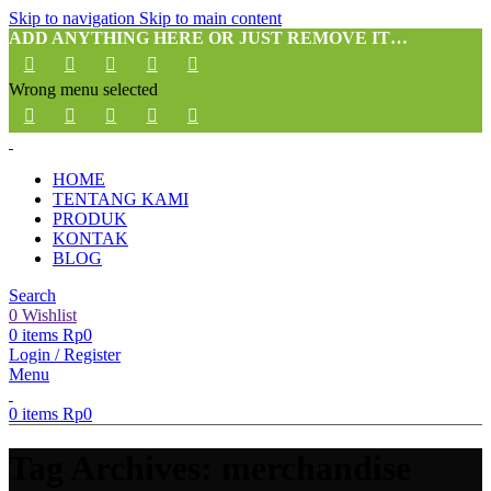
Skip to navigation
Skip to main content
ADD ANYTHING HERE OR JUST REMOVE IT…
Wrong menu selected
HOME
TENTANG KAMI
PRODUK
KONTAK
BLOG
Search
0
Wishlist
0
items
Rp
0
Login / Register
Menu
0
items
Rp
0
Tag Archives: merchandise