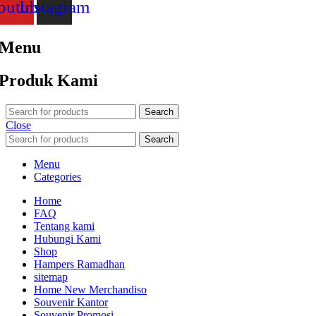
outube
Instagram
Menu
Produk Kami
Search
Close
Search
Menu
Categories
Home
FAQ
Tentang kami
Hubungi Kami
Shop
Hampers Ramadhan
sitemap
Home New Merchandiso
Souvenir Kantor
Souvenir Promosi