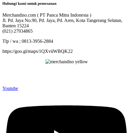
Hubungi kami untuk pemesanan
Merchandiso.com ( PT Panca Mitra Indonesia )
Jl. Pd. Jaya No.90, Pd. Jaya, Pd. Aren, Kota Tangerang Selatan,
Banten 15224
(021) 27934865
Tlp / wa ; 0813-3956-2884
https://goo.gl/maps/1QXviiWBQK22
Merchandiso adalah produsen Souvenir Promosi yang
berpengalaman lebih dari 10 tahun, Terbukti Melayani lebih dari
750 Perusahaan dan memproduksi lebih dari 500.000 Merchandise
(Souvenir Kantor terbaik kami sajikan untuk Anda).
Youtube