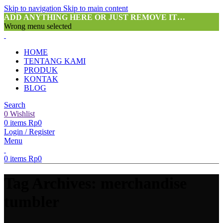
Skip to navigation
Skip to main content
ADD ANYTHING HERE OR JUST REMOVE IT…
Wrong menu selected
HOME
TENTANG KAMI
PRODUK
KONTAK
BLOG
Search
0
Wishlist
0
items
Rp
0
Login / Register
Menu
0
items
Rp
0
Tag Archives: merchandise
tumbler