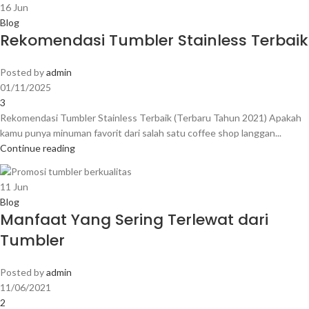
16
Jun
Blog
Rekomendasi Tumbler Stainless Terbaik
Posted by
admin
01/11/2025
3
Rekomendasi Tumbler Stainless Terbaik (Terbaru Tahun 2021) Apakah
kamu punya minuman favorit dari salah satu coffee shop langgan...
Continue reading
11
Jun
Blog
Manfaat Yang Sering Terlewat dari
Tumbler
Posted by
admin
11/06/2021
2