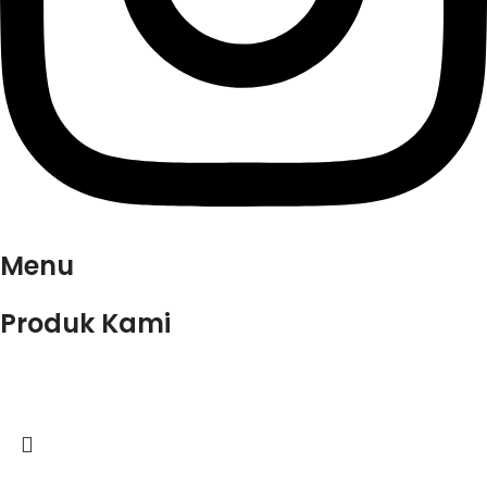
Menu
Produk Kami