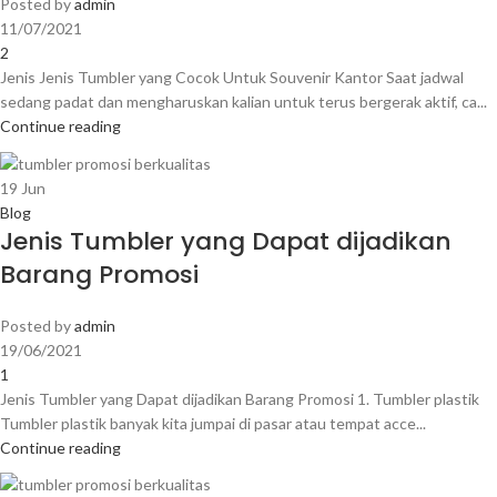
Posted by
admin
11/07/2021
2
Jenis Jenis Tumbler yang Cocok Untuk Souvenir Kantor Saat jadwal
sedang padat dan mengharuskan kalian untuk terus bergerak aktif, ca...
Continue reading
19
Jun
Blog
Jenis Tumbler yang Dapat dijadikan
Barang Promosi
Posted by
admin
19/06/2021
1
Jenis Tumbler yang Dapat dijadikan Barang Promosi 1. Tumbler plastik
Tumbler plastik banyak kita jumpai di pasar atau tempat acce...
Continue reading