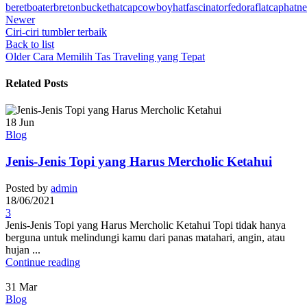
beret
boater
breton
buckethat
cap
cowboyhat
fascinator
fedora
flatcap
hat
n
Newer
Ciri-ciri tumbler terbaik
Back to list
Older
Cara Memilih Tas Traveling yang Tepat
Related Posts
18
Jun
Blog
Jenis-Jenis Topi yang Harus Mercholic Ketahui
Posted by
admin
18/06/2021
3
Jenis-Jenis Topi yang Harus Mercholic Ketahui Topi tidak hanya
berguna untuk melindungi kamu dari panas matahari, angin, atau
hujan ...
Continue reading
31
Mar
Blog