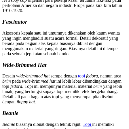
Newsboy cap
digemari para pekerja kasar, terutama laki-laki pada
perkotaan Amerika dan negara industri Eropa pada kira-kira tahun
1910-1920.
Fascinator
Aksesoris kepala satu ini umumnya dikenakan oleh kaum wanita
yang ingin menghadiri suatu acara formal. Detail dekoratif yang
berada pada bagian atas kepala biasanya dibuat dengan
menggunakan material yang ringan. Biasanya detail ini ditempel
pada sebuah jepit atau sebuah bando.
Wide-Brimmed Hat
Desain
wide-brimmed hat
serupa dengan
topi
fedora
, namun area
brim
pada
wide-brimmed hat
ini lebih lebar dibandingkan dengan
topi
fedora
. Topi ini mempunyai material material
brim
yang lebih
lunak, yang berfungsi supaya topi memiliki efek bergelombang.
Detail tali pada bagian atas topi yang menyerupai pita disebut
dengan
floppy hat
.
Beanie
Beanie
biasanya dibuat dengan teknik rajut.
Topi
ini memiliki