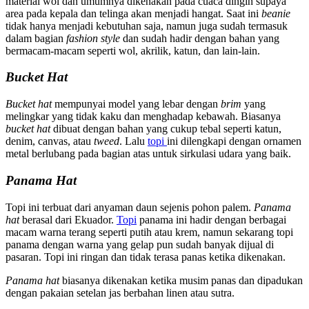
material wol dan umumnya dikenakan pada cuaca dingin supaya
area pada kepala dan telinga akan menjadi hangat. Saat ini
beanie
tidak hanya menjadi kebutuhan saja, namun juga sudah termasuk
dalam bagian
fashion style
dan sudah hadir dengan bahan yang
bermacam-macam seperti wol, akrilik, katun, dan lain-lain.
Bucket Hat
Bucket hat
mempunyai model yang lebar dengan
brim
yang
melingkar yang tidak kaku dan menghadap kebawah. Biasanya
bucket hat
dibuat dengan bahan yang cukup tebal seperti katun,
denim, canvas, atau
tweed
. Lalu
topi
ini dilengkapi dengan ornamen
metal berlubang pada bagian atas untuk sirkulasi udara yang baik.
Panama Hat
Topi ini terbuat dari anyaman daun sejenis pohon palem.
Panama
hat
berasal dari Ekuador.
Topi
panama ini hadir dengan berbagai
macam warna terang seperti putih atau krem, namun sekarang topi
panama dengan warna yang gelap pun sudah banyak dijual di
pasaran. Topi ini ringan dan tidak terasa panas ketika dikenakan.
Panama hat
biasanya dikenakan ketika musim panas dan dipadukan
dengan pakaian setelan jas berbahan linen atau sutra.