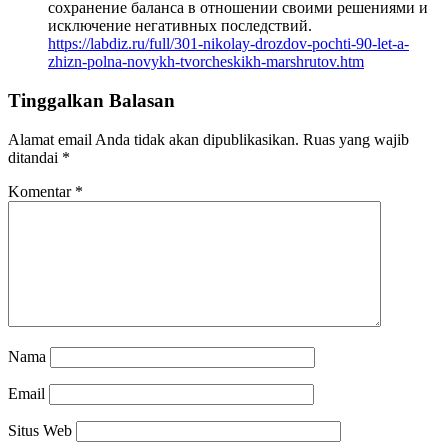
сохранение баланса в отношении своими решениями и
исключение негативных последствий.
https://labdiz.ru/full/301-nikolay-drozdov-pochti-90-let-a-
zhizn-polna-novykh-tvorcheskikh-marshrutov.htm
Tinggalkan Balasan
Alamat email Anda tidak akan dipublikasikan.
Ruas yang wajib
ditandai
*
Komentar
*
Nama
Email
Situs Web