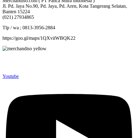
Merchandiso.com ( PT Panca Mitra Indonesia )
Jl. Pd. Jaya No.90, Pd. Jaya, Pd. Aren, Kota Tangerang Selatan,
Banten 15224
(021) 27934865
Tlp / wa ; 0813-3956-2884
https://goo.gl/maps/1QXviiWBQK22
Merchandiso adalah produsen Souvenir Promosi yang
berpengalaman lebih dari 10 tahun, Terbukti Melayani lebih dari
750 Perusahaan dan memproduksi lebih dari 500.000 Merchandise
(Souvenir Kantor terbaik kami sajikan untuk Anda).
Youtube