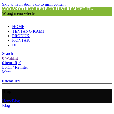
Skip to navigation
Skip to main content
ADD ANYTHING HERE OR JUST REMOVE IT…
Wrong menu selected
HOME
TENTANG KAMI
PRODUK
KONTAK
BLOG
Search
0
Wishlist
0
items
Rp
0
Login / Register
Menu
0
items
Rp
0
Blog
Home
Blog
Blog