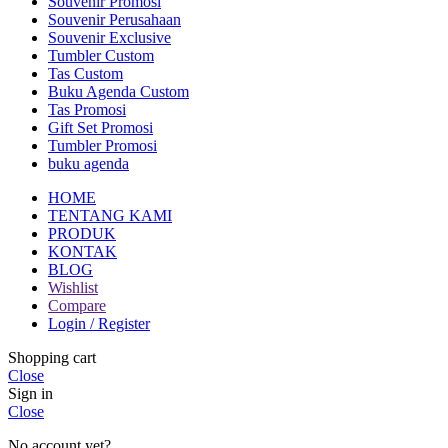
Souvenir Promosi
Souvenir Perusahaan
Souvenir Exclusive
Tumbler Custom
Tas Custom
Buku Agenda Custom
Tas Promosi
Gift Set Promosi
Tumbler Promosi
buku agenda
HOME
TENTANG KAMI
PRODUK
KONTAK
BLOG
Wishlist
Compare
Login / Register
Shopping cart
Close
Sign in
Close
No account yet?