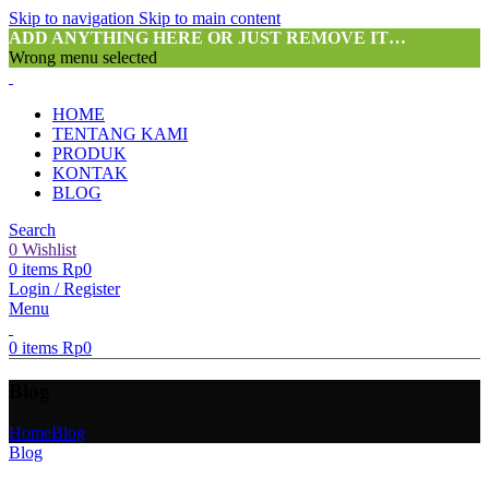
Skip to navigation
Skip to main content
ADD ANYTHING HERE OR JUST REMOVE IT…
Wrong menu selected
HOME
TENTANG KAMI
PRODUK
KONTAK
BLOG
Search
0
Wishlist
0
items
Rp
0
Login / Register
Menu
0
items
Rp
0
Blog
Home
Blog
Blog