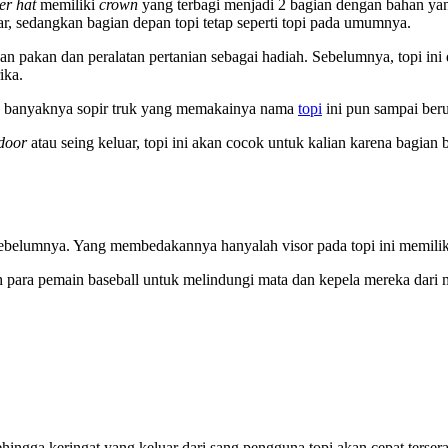
er hat
memiliki
crown
yang terbagi menjadi 2 bagian dengan bahan ya
ar, sedangkan bagian depan topi tetap seperti topi pada umumnya.
aan pakan dan peralatan pertanian sebagai hadiah. Sebelumnya, topi i
ika.
ing banyaknya sopir truk yang memakainya nama
topi
ini pun sampai ber
door
atau seing keluar, topi ini akan cocok untuk kalian karena bagi
 sebelumnya. Yang membedakannya hanyalah visor pada topi ini memili
para pemain baseball untuk melindungi mata dan kepela mereka dari ma
ehingga keringat yang keluar dari sang pengguna topi akan cepat ters