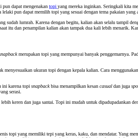
laki pun dapat mengenakan
topi
yang mereka inginkan. Seringkali kita mel
a lelaki pun dapat memilih topi yang sesuai dengan tema pakaian yang
ng sudah lumrah. Karena dengan begitu, kalian akan selalu tampil deng
at itu dan penampilan kalian akan tampak dua kali lebih menarik. Kam
snapback
merupakan topi yang mempunyai banyak penggemarnya. Pa
uk menyesuaikan ukuran topi dengan kepala kalian. Cara menggunakan g
u ini karena topi
snapback
bisa menampilkan kesan
casual
dan juga
spo
ang serasi.
at lebih keren dan juga santai. Topi ini mudah untuk dipadupadankan d
 jenis topi yang memiliki tepi yang keras, kaku, dan mendatar. Yang m