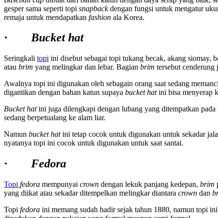
gesper sama seperti topi
snapback
dengan fungsi untuk mengatur uku
remaja untuk mendapatkan
fashion
ala Korea.
·
Bucket hat
Seringkali
topi
ini disebut sebagai topi tukang becak, akang siomay, b
atau
brim
yang melingkar dan lebar. Bagian
brim
tersebut cenderung 
Awalnya topi ini digunakan oleh sebagain orang saat sedang memanci
digantikan dengan bahan katun supaya
bucket hat
ini bisa menyerap k
Bucket hat
ini juga dilengkapi dengan lubang yang ditempatkan pada ke
sedang berpetualang ke alam liar.
Namun
bucket hat
ini tetap cocok untuk digunakan untuk sekadar jalan
nyatanya topi ini cocok untuk digunakan untuk saat santai.
·
Fedora
Topi
fedora
mempunyai
crown
dengan lekuk panjang kedepan,
brim
p
yang diikat atau sekadar ditempelkan melingkar diantara
crown
dan
b
Topi
fedora
ini memang sudah hadir sejak tahun 1880, namun topi ini