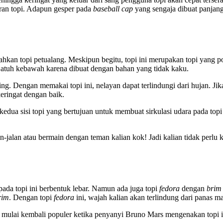
ran topi. Adapun gesper pada
baseball cap
yang sengaja dibuat panjan
ahkan topi petualang. Meskipun begitu, topi ini merupakan topi yang po
jatuh kebawah karena dibuat dengan bahan yang tidak kaku.
ng. Dengan memakai topi ini, nelayan dapat terlindungi dari hujan. Ji
eringat dengan baik.
dua sisi topi yang bertujuan untuk membuat sirkulasi udara pada topi m
-jalan atau bermain dengan teman kalian kok! Jadi kalian tidak perlu kh
ada topi ini berbentuk lebar. Namun ada juga topi
fedora
dengan
brim
rim
. Dengan topi
fedora
ini, wajah kalian akan terlindung dari panas mat
 mulai kembali populer ketika penyanyi Bruno Mars mengenakan topi in