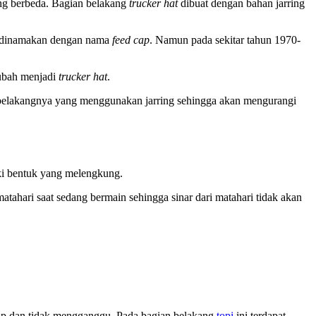
ng berbeda. Bagian belakang
trucker hat
dibuat dengan bahan jarring
ni dinamakan dengan nama
feed cap
. Namun pada sekitar tahun 1970-
ubah menjadi
trucker hat
.
an belakangnya yang menggunakan jarring sehingga akan mengurangi
ki bentuk yang melengkung.
tahari saat sedang bermain sehingga sinar dari matahari tidak akan
erap dan tidak mengganggu. Pada bagian belakang
topi
ini terdapat