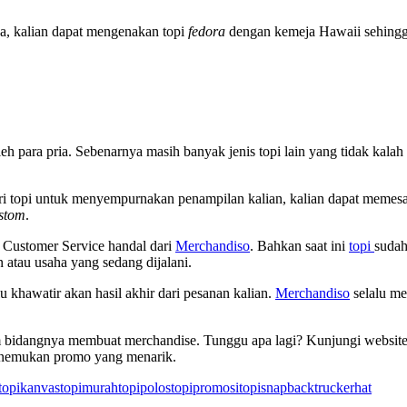
a, kalian dapat mengenakan topi
fedora
dengan kemeja Hawaii sehingga 
 oleh para pria. Sebenarnya masih banyak jenis topi lain yang tidak ka
i topi untuk menyempurnakan penampilan kalian, kalian dapat memes
stom
.
 Customer Service handal dari
Merchandiso
. Bahkan saat ini
topi
sudah
atau usaha yang sedang dijalani.
u khawatir akan hasil akhir dari pesanan kalian.
Merchandiso
selalu me
m bidangnya membuat merchandise. Tunggu apa lagi? Kunjungi websit
menemukan promo yang menarik.
topikanvas
topimurah
topipolos
topipromosi
topisnapback
truckerhat