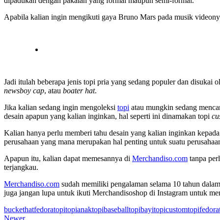
dipadukan dengan pakaian yang formal maupun semi-formal.
Apabila kalian ingin mengikuti gaya Bruno Mars pada musik videony
Jadi itulah beberapa jenis topi pria yang sedang populer dan disukai
newsboy cap
, atau
boater hat
.
Jika kalian sedang ingin mengoleksi
topi
atau mungkin sedang mencar
desain apapun yang kalian inginkan, hal seperti ini dinamakan topi
cu
Kalian hanya perlu memberi tahu desain yang kalian inginkan kepada
perusahaan yang mana merupakan hal penting untuk suatu perusahaan 
Apapun itu, kalian dapat memesannya di
Merchandiso.com
tanpa perl
terjangkau.
Merchandiso.com
sudah memiliki pengalaman selama 10 tahun dala
juga jangan lupa untuk ikuti Merchandisoshop di Instagram untuk 
buckethat
fedora
topi
topianak
topibaseball
topibayi
topicustom
topifedora
Newer