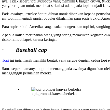
nya. Tidak seperti topi
snapback
yang memiliki 6 bagian
crown
,
truck
yang bertujuan untuk membuat sirkulasi udara pada topi menjadi lanc
Pada awalnya,
trucker hat
ini dibuat untuk diberikan kepada perusah
an, topi ini menjadi sangat populer dikalangan para sopir truk di Amer
Para sopir truk di Amerika sangat suka mengenakan topi ini, sangk
Apabila kalian merupakan orang yang sering melakukan kegiatan
out
risiko rambut lapek karena keringat.
·
Baseball cap
Topi
ini juga masih memiliki bentuk yang serupa dengan kedua topi
Sama seperti namanya, topi ini memang pada awalnya digunakan oleh 
mengganggu permainan mereka.
topi-promosi-kanvas-berkelas
Baseball cap
dibuat dari bahan katun dengan daya serap yang baik, s