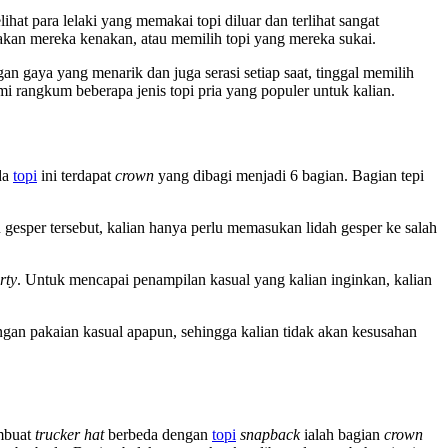
ihat para lelaki yang memakai topi diluar dan terlihat sangat
 akan mereka kenakan, atau memilih topi yang mereka sukai.
an gaya yang menarik dan juga serasi setiap saat, tinggal memilih
i rangkum beberapa jenis topi pria yang populer untuk kalian.
da
topi
ini terdapat
crown
yang dibagi menjadi 6 bagian. Bagian tepi
esper tersebut, kalian hanya perlu memasukan lidah gesper ke salah
rty
. Untuk mencapai penampilan kasual yang kalian inginkan, kalian
engan pakaian kasual apapun, sehingga kalian tidak akan kesusahan
embuat
trucker hat
berbeda dengan
topi
snapback
ialah bagian
crown