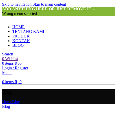
Skip to navigation
Skip to main content
ADD ANYTHING HERE OR JUST REMOVE IT…
Wrong menu selected
HOME
TENTANG KAMI
PRODUK
KONTAK
BLOG
Search
0
Wishlist
0
items
Rp
0
Login / Register
Menu
0
items
Rp
0
Blog
Home
Blog
Blog