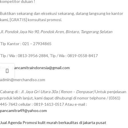
kompetitor duluan !
Buktikan sekarang dan eksekusi sekarang, datang langsung ke kantor
kami, [GRATIS] konsultasi promosi.
Jl. Pondok Jaya No 90, Pondok Aren, Bintaro, Tangerang Selatan
Tlp Kantor : 021 – 27934865
Tlp / Wa : 0813-3956-2884, Tlp / Wa : 0819-0558-8417
Email :
pancamitraindonesia@gmail.com
admin@merchandiso.com
Cabang di :
Jl. Jaya Gri Utara 30a ( Renon – Denpasar)
Untuk penjelasan
produk lebih lanjut, kami dapat dihubungi di nomor telphone / (0361)
445-7643 cellular : 0819-1613-0517 Atau e-mail :
pancamitra49@yahoo.com
Jual Agenda Promosi kulit murah berkaulitas di jakarta pusat