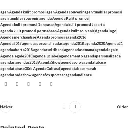
agen Agenda kulit promosi
agen Agenda souvenir
agen tumbler promosi
agen tumbler souvenir
agenda
Agenda Kulit promosi
Agenda kulit promosi Denpasar
Agenda kulit promosi Jakarta
agenda kulit promosi perusahaan
Agenda kulit souvenir
Agenda logo
Agenda merchandise
Agenda promosi
agenda2016
Agenda2017 agendaspersonalizadas
agenda2018 agenda2030
Agenda21
agendaaberta2018
agendacuritibana
agendadasemana
agendalegale
Agendalegale2018
agendaluciabe
agendamento
agendapersonalizada
agendas
agendas2018
AgendaShow
agendasolo
agendatabase
agendatabase30rb AgendaCultural
agendatabasemurah
agendatradeshow agendafoxsportsar
agendaudienze
Newer
Older