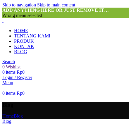
Skip to navigation
Skip to main content
ADD ANYTHING HERE OR JUST REMOVE IT…
Wrong menu selected
HOME
TENTANG KAMI
PRODUK
KONTAK
BLOG
Search
0
Wishlist
0
items
Rp
0
Login / Register
Menu
0
items
Rp
0
Blog
Home
Blog
Blog