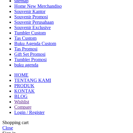
sitemap
Home New Merchandiso
Souvenir Kantor
Souvenir Promosi
Souvenir Perusahaan
Souvenir Exclusive
Tumbler Custom
Tas Custom
Buku Agenda Custom
Tas Promosi
Gift Set Promosi
Tumbler Promosi
buku agenda
HOME
TENTANG KAMI
PRODUK
KONTAK
BLOG
Wishlist
Compare
Login / Register
Shopping cart
Close