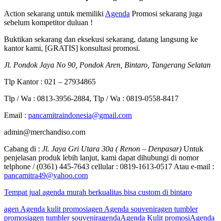
Action sekarang untuk memiliki
Agenda
Promosi sekarang juga
sebelum kompetitor duluan !
Buktikan sekarang dan eksekusi sekarang, datang langsung ke
kantor kami, [GRATIS] konsultasi promosi.
Jl. Pondok Jaya No 90, Pondok Aren, Bintaro, Tangerang Selatan
Tlp Kantor : 021 – 27934865
Tlp / Wa : 0813-3956-2884, Tlp / Wa : 0819-0558-8417
Email :
pancamitraindonesia@gmail.com
admin@merchandiso.com
Cabang di :
Jl. Jaya Gri Utara 30a ( Renon – Denpasar)
Untuk
penjelasan produk lebih lanjut, kami dapat dihubungi di nomor
telphone / (0361) 445-7643 cellular : 0819-1613-0517 Atau e-mail :
pancamitra49@yahoo.com
Tempat jual agenda murah berkualitas bisa custom di bintaro
agen Agenda kulit promosi
agen Agenda souvenir
agen tumbler
promosi
agen tumbler souvenir
agenda
Agenda Kulit promosi
Agenda