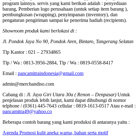
program lainnya. servis yang kami berikan adalah : penyediaan
barang, Pemberian logo perusahaan (untuk setiap item barang ),
pembungkusan (wrapping), penyimpanan (inventory), dan
pengaturan pengiriman sampai ke penerima hadiah (recipients).
Showroom produk kami berlokasi di :
Jl. Pondok Jaya No 90, Pondok Aren, Bintaro, Tangerang Selatan
Tlp Kantor : 021 – 27934865
Tlp / Wa : 0813-3956-2884, Tlp / Wa : 0819-0558-8417
Email :
pancamitraindonesia@gmail.com
admin@merchandiso.com
Cabang di :
Jl. Jaya Giri Utara 30a ( Renon – Denpasar)
Untuk
penjelasan produk lebih lanjut, kami dapat dihubungi di nomor
telphone / (0361) 445-7643 cellular : 0819-1613-0517 Atau e-mail :
pancamitra49@yahoo.co
Beberapa contoh barang yang kami produksi di antaranya yaitu :
Agenda Promosi kulit aneka warna, bahan serta motif