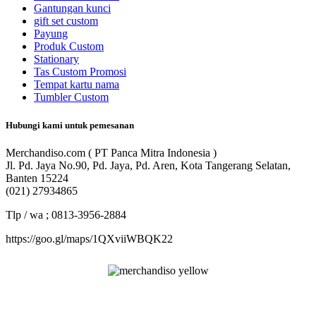
Gantungan kunci
gift set custom
Payung
Produk Custom
Stationary
Tas Custom Promosi
Tempat kartu nama
Tumbler Custom
Hubungi kami untuk pemesanan
Merchandiso.com ( PT Panca Mitra Indonesia )
Jl. Pd. Jaya No.90, Pd. Jaya, Pd. Aren, Kota Tangerang Selatan,
Banten 15224
(021) 27934865
Tlp / wa ; 0813-3956-2884
https://goo.gl/maps/1QXviiWBQK22
Merchandiso adalah produsen Souvenir Promosi yang
berpengalaman lebih dari 10 tahun, Terbukti Melayani lebih dari