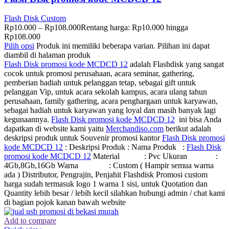
Flash Disk Custom
Rp
10.000
–
Rp
108.000
Rentang harga: Rp10.000 hingga
Rp108.000
Pilih opsi
Produk ini memiliki beberapa varian. Pilihan ini dapat
diambil di halaman produk
Flash Disk promosi kode MCDCD 12
adalah Flashdisk yang sangat
cocok untuk promosi perusahaan, acara seminar, gathering,
pemberian hadiah untuk pelanggan tetap, sebagai gift untuk
pelanggan Vip, untuk acara sekolah kampus, acara ulang tahun
perusahaan, family gathering, acara penghargaan untuk karyawan,
sebagai hadiah untuk karyawan yang loyal dan masih banyak lagi
kegunaannya.
Flash Disk promosi kode MCDCD 12
ini bisa Anda
dapatkan di website kami yaitu
Merchandiso.com
berikut adalah
deskripsi produk untuk Souvenir promosi kantor
Flash Disk promosi
kode MCDCD 12
: Deskripsi Produk : Nama Produk :
Flash Disk
promosi kode MCDCD 12
Material : Pvc Ukuran :
4Gb,8Gb,16Gb Warna : Custom ( Hampir semua warna
ada ) Distributor, Pengrajin, Penjahit Flashdisk Promosi custom
harga sudah termasuk logo 1 warna 1 sisi, untuk Quotation dan
Quantity lebih besar / lebih kecil silahkan hubungi admin / chat kami
di bagian pojok kanan bawah website
Add to compare