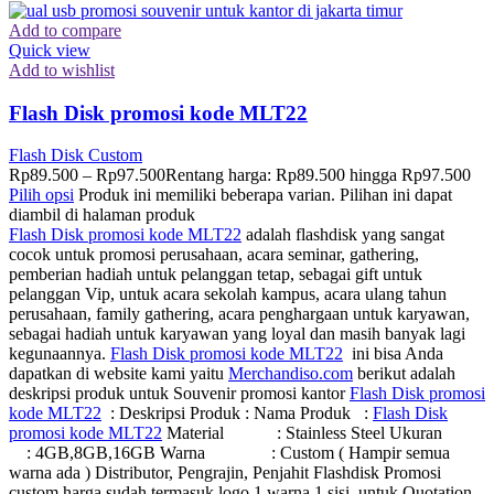
Add to compare
Quick view
Add to wishlist
Flash Disk promosi kode MLT22
Flash Disk Custom
Rp
89.500
–
Rp
97.500
Rentang harga: Rp89.500 hingga Rp97.500
Pilih opsi
Produk ini memiliki beberapa varian. Pilihan ini dapat
diambil di halaman produk
Flash Disk promosi kode MLT22
adalah flashdisk yang sangat
cocok untuk promosi perusahaan, acara seminar, gathering,
pemberian hadiah untuk pelanggan tetap, sebagai gift untuk
pelanggan Vip, untuk acara sekolah kampus, acara ulang tahun
perusahaan, family gathering, acara penghargaan untuk karyawan,
sebagai hadiah untuk karyawan yang loyal dan masih banyak lagi
kegunaannya.
Flash Disk promosi kode MLT22
ini bisa Anda
dapatkan di website kami yaitu
Merchandiso.com
berikut adalah
deskripsi produk untuk Souvenir promosi kantor
Flash Disk promosi
kode MLT22
: Deskripsi Produk : Nama Produk :
Flash Disk
promosi kode MLT22
Material : Stainless Steel Ukuran
: 4GB,8GB,16GB Warna : Custom ( Hampir semua
warna ada ) Distributor, Pengrajin, Penjahit Flashdisk Promosi
custom harga sudah termasuk logo 1 warna 1 sisi, untuk Quotation