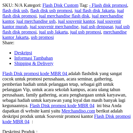
SKU:
N/A
Kategori:
Flash Disk Custom
Tag:
- Flash disk promosi
,
flash disk usb
,
flash disk usb promosi
,
jual flash disk Jakarta
,
jual
flash disk promosi
,
jual merchandise flash disk
,
jual merchandise
kantor
,
jual merchandise usb
,
jual souvenir kantor
,
jual souvenir
kantor murah
,
jual souvenir merchandise
,
jual usb denpasar
,
jual usb
flash disk promosi
,
jual usb Jakarta
,
jual usb promosi
,
merchandise
kantor Jakarta
,
usb promosi
Share:
Deskripsi
Informasi Tambahan
Shipping & Delivery
Flash Disk promosi kode MBR 04
adalah flashdisk yang sangat
cocok untuk promosi perusahaan, acara seminar, gathering,
pemberian hadiah untuk pelanggan tetap, sebagai gift untuk
pelanggan Vip, untuk acara sekolah kampus, acara ulang tahun
perusahaan, family gathering, acara penghargaan untuk karyawan,
sebagai hadiah untuk karyawan yang loyal dan masih banyak lagi
kegunaannya.
Flash Disk promosi kode MBR 04
ini bisa Anda
dapatkan di website kami yaitu
Merchandiso.com
berikut adalah
deskripsi produk untuk Souvenir promosi kantor
Flash Disk promosi
kode MBR 04
:
Deskripsi Produk :