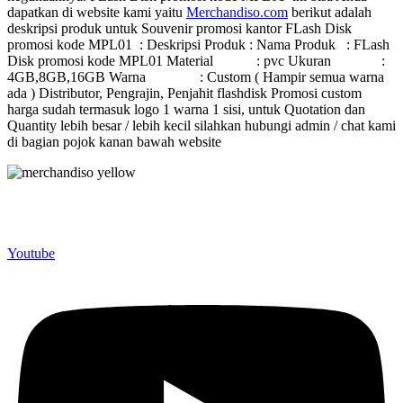
dapatkan di website kami yaitu
Merchandiso.com
berikut adalah
deskripsi produk untuk Souvenir promosi kantor FLash Disk
promosi kode MPL01 : Deskripsi Produk : Nama Produk : FLash
Disk promosi kode MPL01 Material : pvc Ukuran :
4GB,8GB,16GB Warna : Custom ( Hampir semua warna
ada ) Distributor, Pengrajin, Penjahit flashdisk Promosi custom
harga sudah termasuk logo 1 warna 1 sisi, untuk Quotation dan
Quantity lebih besar / lebih kecil silahkan hubungi admin / chat kami
di bagian pojok kanan bawah website
Merchandiso adalah produsen Souvenir Promosi yang
berpengalaman lebih dari 10 tahun, Terbukti Melayani lebih dari
750 Perusahaan dan memproduksi lebih dari 500.000 Merchandise
(Souvenir Kantor terbaik kami sajikan untuk Anda).
Youtube