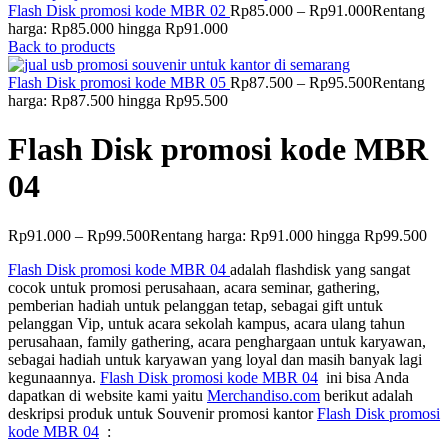
Flash Disk promosi kode MBR 02
Rp
85.000
–
Rp
91.000
Rentang
harga: Rp85.000 hingga Rp91.000
Back to products
Flash Disk promosi kode MBR 05
Rp
87.500
–
Rp
95.500
Rentang
harga: Rp87.500 hingga Rp95.500
Flash Disk promosi kode MBR
04
Rp
91.000
–
Rp
99.500
Rentang harga: Rp91.000 hingga Rp99.500
Flash Disk promosi kode MBR 04
adalah flashdisk yang sangat
cocok untuk promosi perusahaan, acara seminar, gathering,
pemberian hadiah untuk pelanggan tetap, sebagai gift untuk
pelanggan Vip, untuk acara sekolah kampus, acara ulang tahun
perusahaan, family gathering, acara penghargaan untuk karyawan,
sebagai hadiah untuk karyawan yang loyal dan masih banyak lagi
kegunaannya.
Flash Disk promosi kode MBR 04
ini bisa Anda
dapatkan di website kami yaitu
Merchandiso.com
berikut adalah
deskripsi produk untuk Souvenir promosi kantor
Flash Disk promosi
kode MBR 04
: