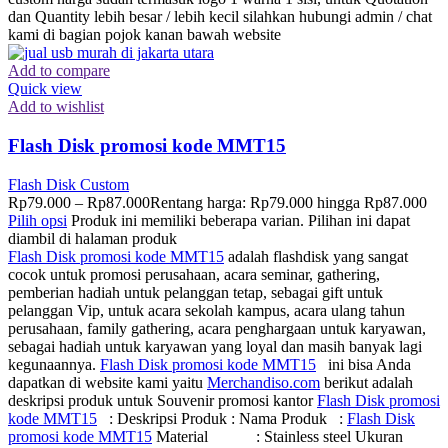
dan Quantity lebih besar / lebih kecil silahkan hubungi admin / chat
kami di bagian pojok kanan bawah website
Add to compare
Quick view
Add to wishlist
Flash Disk promosi kode MMT15
Flash Disk Custom
Rp
79.000
–
Rp
87.000
Rentang harga: Rp79.000 hingga Rp87.000
Pilih opsi
Produk ini memiliki beberapa varian. Pilihan ini dapat
diambil di halaman produk
Flash Disk promosi kode MMT15
adalah flashdisk yang sangat
cocok untuk promosi perusahaan, acara seminar, gathering,
pemberian hadiah untuk pelanggan tetap, sebagai gift untuk
pelanggan Vip, untuk acara sekolah kampus, acara ulang tahun
perusahaan, family gathering, acara penghargaan untuk karyawan,
sebagai hadiah untuk karyawan yang loyal dan masih banyak lagi
kegunaannya.
Flash Disk promosi kode MMT15
ini bisa Anda
dapatkan di website kami yaitu
Merchandiso.com
berikut adalah
deskripsi produk untuk Souvenir promosi kantor
Flash Disk promosi
kode MMT15
: Deskripsi Produk : Nama Produk :
Flash Disk
promosi kode MMT15
Material : Stainless steel Ukuran