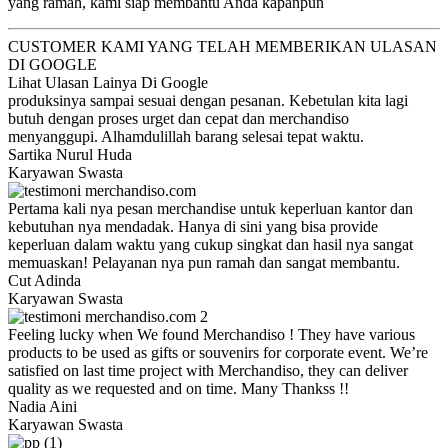
yang ramah, kami siap membantu Anda kapanpun
CUSTOMER KAMI YANG TELAH MEMBERIKAN ULASAN
DI GOOGLE
Lihat Ulasan Lainya Di Google
produksinya sampai sesuai dengan pesanan. Kebetulan kita lagi
butuh dengan proses urget dan cepat dan merchandiso
menyanggupi. Alhamdulillah barang selesai tepat waktu.
Sartika Nurul Huda
Karyawan Swasta
Pertama kali nya pesan merchandise untuk keperluan kantor dan
kebutuhan nya mendadak. Hanya di sini yang bisa provide
keperluan dalam waktu yang cukup singkat dan hasil nya sangat
memuaskan! Pelayanan nya pun ramah dan sangat membantu.
Cut Adinda
Karyawan Swasta
Feeling lucky when We found Merchandiso ! They have various
products to be used as gifts or souvenirs for corporate event. We’re
satisfied on last time project with Merchandiso, they can deliver
quality as we requested and on time. Many Thankss !!
Nadia Aini
Karyawan Swasta