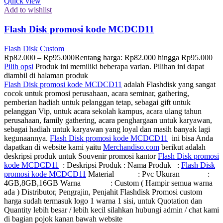
Quick view
Add to wishlist
Flash Disk promosi kode MCDCD11
Flash Disk Custom
Rp
82.000
–
Rp
95.000
Rentang harga: Rp82.000 hingga Rp95.000
Pilih opsi
Produk ini memiliki beberapa varian. Pilihan ini dapat
diambil di halaman produk
Flash Disk promosi kode MCDCD11
adalah Flashdisk yang sangat
cocok untuk promosi perusahaan, acara seminar, gathering,
pemberian hadiah untuk pelanggan tetap, sebagai gift untuk
pelanggan Vip, untuk acara sekolah kampus, acara ulang tahun
perusahaan, family gathering, acara penghargaan untuk karyawan,
sebagai hadiah untuk karyawan yang loyal dan masih banyak lagi
kegunaannya.
Flash Disk promosi kode MCDCD11
ini bisa Anda
dapatkan di website kami yaitu
Merchandiso.com
berikut adalah
deskripsi produk untuk Souvenir promosi kantor
Flash Disk promosi
kode MCDCD11
: Deskripsi Produk : Nama Produk :
Flash Disk
promosi kode MCDCD11
Material : Pvc Ukuran :
4GB,8GB,16GB Warna : Custom ( Hampir semua warna
ada ) Distributor, Pengrajin, Penjahit Flashdisk Promosi custom
harga sudah termasuk logo 1 warna 1 sisi, untuk Quotation dan
Quantity lebih besar / lebih kecil silahkan hubungi admin / chat kami
di bagian pojok kanan bawah website