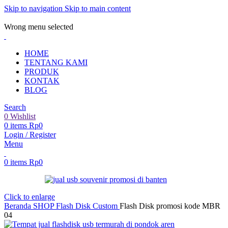
Skip to navigation
Skip to main content
ADD ANYTHING HERE OR JUST REMOVE IT…
Wrong menu selected
HOME
TENTANG KAMI
PRODUK
KONTAK
BLOG
Search
0
Wishlist
0
items
Rp
0
Login / Register
Menu
0
items
Rp
0
Click to enlarge
Beranda
SHOP
Flash Disk Custom
Flash Disk promosi kode MBR
04