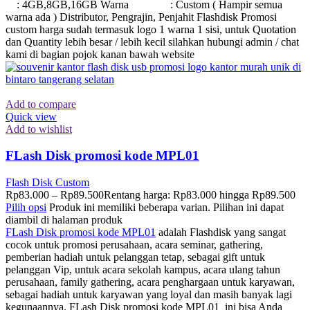
: 4GB,8GB,16GB Warna : Custom ( Hampir semua
warna ada ) Distributor, Pengrajin, Penjahit Flashdisk Promosi
custom harga sudah termasuk logo 1 warna 1 sisi, untuk Quotation
dan Quantity lebih besar / lebih kecil silahkan hubungi admin / chat
kami di bagian pojok kanan bawah website
Add to compare
Quick view
Add to wishlist
FLash Disk promosi kode MPL01
Flash Disk Custom
Rp
83.000
–
Rp
89.500
Rentang harga: Rp83.000 hingga Rp89.500
Pilih opsi
Produk ini memiliki beberapa varian. Pilihan ini dapat
diambil di halaman produk
FLash Disk promosi kode MPL01
adalah Flashdisk yang sangat
cocok untuk promosi perusahaan, acara seminar, gathering,
pemberian hadiah untuk pelanggan tetap, sebagai gift untuk
pelanggan Vip, untuk acara sekolah kampus, acara ulang tahun
perusahaan, family gathering, acara penghargaan untuk karyawan,
sebagai hadiah untuk karyawan yang loyal dan masih banyak lagi
kegunaannya. FLash Disk promosi kode MPL01 ini bisa Anda