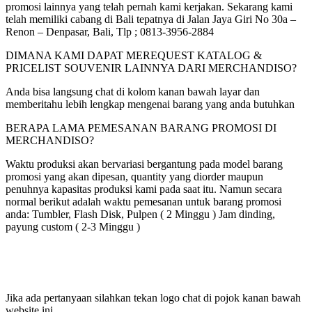
promosi lainnya yang telah pernah kami kerjakan. Sekarang kami
telah memiliki cabang di Bali tepatnya di Jalan Jaya Giri No 30a –
Renon – Denpasar, Bali, Tlp ; 0813-3956-2884
DIMANA KAMI DAPAT MEREQUEST KATALOG &
PRICELIST SOUVENIR LAINNYA DARI MERCHANDISO?
Anda bisa langsung chat di kolom kanan bawah layar dan
memberitahu lebih lengkap mengenai barang yang anda butuhkan
BERAPA LAMA PEMESANAN BARANG PROMOSI DI
MERCHANDISO?
Waktu produksi akan bervariasi bergantung pada model barang
promosi yang akan dipesan, quantity yang diorder maupun
penuhnya kapasitas produksi kami pada saat itu. Namun secara
normal berikut adalah waktu pemesanan untuk barang promosi
anda: Tumbler, Flash Disk, Pulpen ( 2 Minggu ) Jam dinding,
payung custom ( 2-3 Minggu )
Jika ada pertanyaan silahkan tekan logo chat di pojok kanan bawah
website ini