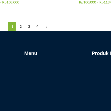
–
Rp
103.000
Rp
100.000
–
Rp
113.
PSI
PILIH OPSI
1
2
3
4
→
Menu
Produk