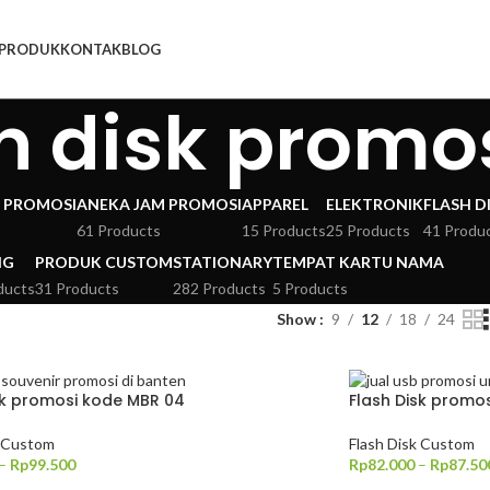
PRODUK
KONTAK
BLOG
sh disk promo
 PROMOSI
ANEKA JAM PROMOSI
APPAREL
ELEKTRONIK
FLASH D
61 Products
15 Products
25 Products
41 Produ
NG
PRODUK CUSTOM
STATIONARY
TEMPAT KARTU NAMA
ducts
31 Products
282 Products
5 Products
Show
9
12
18
24
sk promosi kode MBR 04
Flash Disk promo
k Custom
Flash Disk Custom
–
Rp
99.500
Rp
82.000
–
Rp
87.50