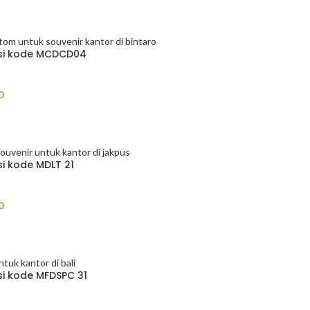
osi kode MCDCD04
0
si kode MDLT 21
0
si kode MFDSPC 31