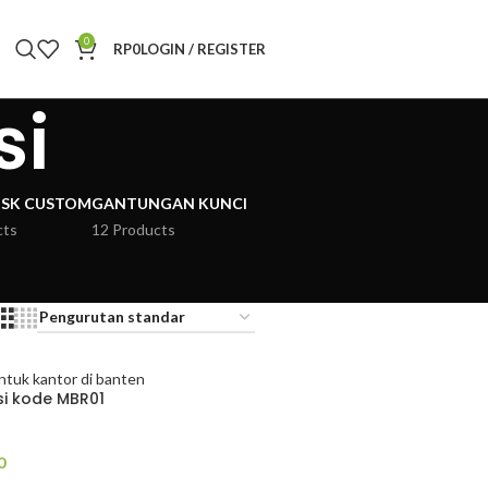
0
RP
0
LOGIN / REGISTER
si
ISK CUSTOM
GANTUNGAN KUNCI
cts
12 Products
si kode MBR01
0