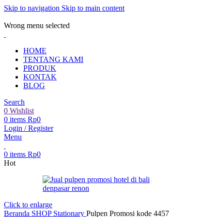
Skip to navigation
Skip to main content
ADD ANYTHING HERE OR JUST REMOVE IT…
Wrong menu selected
HOME
TENTANG KAMI
PRODUK
KONTAK
BLOG
Search
0
Wishlist
0
items
Rp
0
Login / Register
Menu
0
items
Rp
0
Hot
Click to enlarge
Beranda
SHOP
Stationary
Pulpen Promosi kode 4457