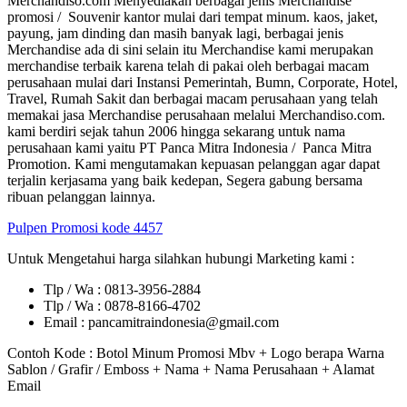
Merchandiso.com Menyediakan berbagai jenis Merchandise
promosi / Souvenir kantor mulai dari tempat minum. kaos, jaket,
payung, jam dinding dan masih banyak lagi, berbagai jenis
Merchandise ada di sini selain itu Merchandise kami merupakan
merchandise terbaik karena telah di pakai oleh berbagai macam
perusahaan mulai dari Instansi Pemerintah, Bumn, Corporate, Hotel,
Travel, Rumah Sakit dan berbagai macam perusahaan yang telah
memakai jasa Merchandise perusahaan melalui Merchandiso.com.
kami berdiri sejak tahun 2006 hingga sekarang untuk nama
perusahaan kami yaitu PT Panca Mitra Indonesia / Panca Mitra
Promotion. Kami mengutamakan kepuasan pelanggan agar dapat
terjalin kerjasama yang baik kedepan, Segera gabung bersama
ribuan pelanggan lainnya.
Pulpen Promosi kode 4457
Untuk Mengetahui harga silahkan hubungi Marketing kami :
Tlp / Wa : 0813-3956-2884
Tlp / Wa : 0878-8166-4702
Email : pancamitraindonesia@gmail.com
Contoh Kode : Botol Minum Promosi Mbv + Logo berapa Warna
Sablon / Grafir / Emboss + Nama + Nama Perusahaan + Alamat
Email