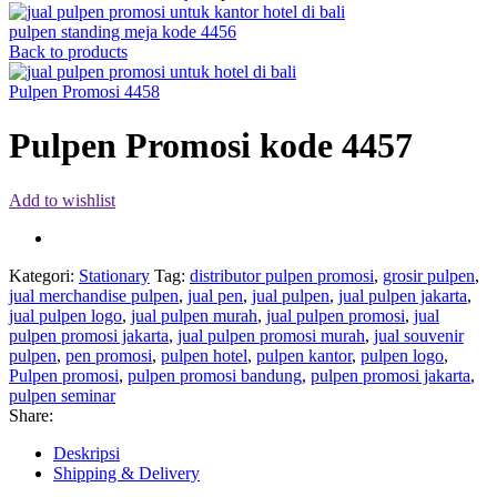
pulpen standing meja kode 4456
Back to products
Pulpen Promosi 4458
Pulpen Promosi kode 4457
Add to wishlist
Kategori:
Stationary
Tag:
distributor pulpen promosi
,
grosir pulpen
,
jual merchandise pulpen
,
jual pen
,
jual pulpen
,
jual pulpen jakarta
,
jual pulpen logo
,
jual pulpen murah
,
jual pulpen promosi
,
jual
pulpen promosi jakarta
,
jual pulpen promosi murah
,
jual souvenir
pulpen
,
pen promosi
,
pulpen hotel
,
pulpen kantor
,
pulpen logo
,
Pulpen promosi
,
pulpen promosi bandung
,
pulpen promosi jakarta
,
pulpen seminar
Share:
Deskripsi
Shipping & Delivery