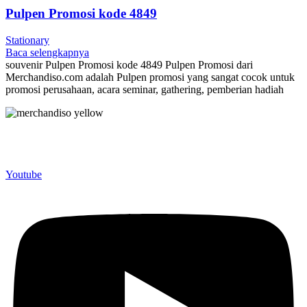
Pulpen Promosi kode 4849
Stationary
Baca selengkapnya
souvenir Pulpen Promosi kode 4849 Pulpen Promosi dari
Merchandiso.com adalah Pulpen promosi yang sangat cocok untuk
promosi perusahaan, acara seminar, gathering, pemberian hadiah
Merchandiso adalah produsen Souvenir Promosi yang
berpengalaman lebih dari 10 tahun, Terbukti Melayani lebih dari
750 Perusahaan dan memproduksi lebih dari 500.000 Merchandise
(Souvenir Kantor terbaik kami sajikan untuk Anda).
Youtube