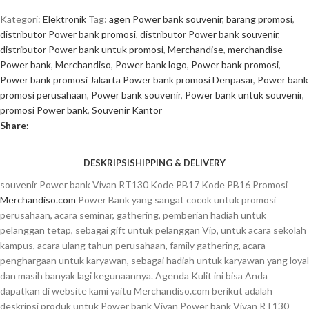
Kategori:
Elektronik
Tag:
agen Power bank souvenir
,
barang promosi
,
distributor Power bank promosi
,
distributor Power bank souvenir
,
distributor Power bank untuk promosi
,
Merchandise
,
merchandise
Power bank
,
Merchandiso
,
Power bank logo
,
Power bank promosi
,
Power bank promosi Jakarta Power bank promosi Denpasar
,
Power bank
promosi perusahaan
,
Power bank souvenir
,
Power bank untuk souvenir
,
promosi Power bank
,
Souvenir Kantor
Share:
DESKRIPSI
SHIPPING & DELIVERY
souvenir Power bank Vivan RT130 Kode PB17 Kode PB16 Promosi
Merchandiso.com
Power Bank yang sangat cocok untuk promosi
perusahaan, acara seminar, gathering, pemberian hadiah untuk
pelanggan tetap, sebagai gift untuk pelanggan Vip, untuk acara sekolah
kampus, acara ulang tahun perusahaan, family gathering, acara
penghargaan untuk karyawan, sebagai hadiah untuk karyawan yang loyal
dan masih banyak lagi kegunaannya. Agenda Kulit ini bisa Anda
dapatkan di website kami yaitu Merchandiso.com berikut adalah
deskripsi produk untuk Power bank Vivan Power bank Vivan RT130