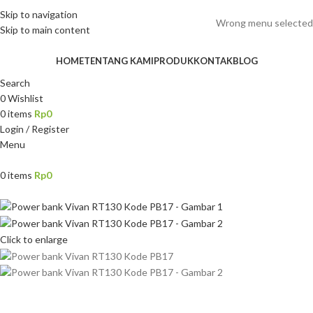
ADD ANYTHING HERE OR JUST REMOVE IT…
Skip to navigation
Wrong menu selected
Skip to main content
HOME
TENTANG KAMI
PRODUK
KONTAK
BLOG
Search
0
Wishlist
0
items
Rp
0
Login / Register
Menu
0
items
Rp
0
Click to enlarge