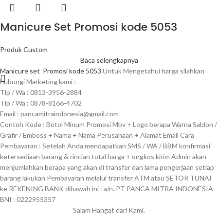
Manicure Set Promosi kode 5053
Produk Custom
Baca selengkapnya
Manicure set
Promosi kode 5053
Untuk Mengetahui harga silahkan
hubungi Marketing kami :
Tlp / Wa : 0813-3956-2884
Tlp / Wa : 0878-8166-4702
Email : pancamitraindonesia@gmail.com
Contoh Kode : Botol Minum Promosi Mbv + Logo berapa Warna Sablon /
Grafir / Emboss + Nama + Nama Perusahaan + Alamat Email Cara
Pembayaran : Setelah Anda mendapatkan SMS / WA / BBM konfirmasi
ketersediaan barang & rincian total harga + ongkos kirim Admin akan
menjumlahkan berapa yang akan di transfer dan lama pengerjaan setiap
barang lakukan Pembayaran melalui transfer ATM atau SETOR TUNAI
ke REKENING BANK dibawah ini : a/n. PT PANCA MITRA INDONESIA
BNI : 0222955357
Salam Hangat dari Kami,