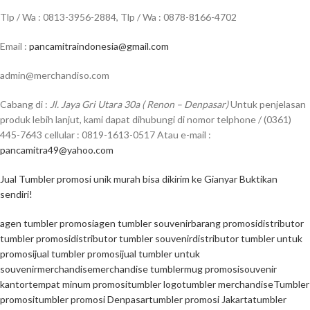
Tlp / Wa : 0813-3956-2884, Tlp / Wa : 0878-8166-4702
Email :
pancamitraindonesia@gmail.com
admin@merchandiso.com
Cabang di :
Jl. Jaya Gri Utara 30a ( Renon – Denpasar)
Untuk penjelasan
produk lebih lanjut, kami dapat dihubungi di nomor telphone / (0361)
445-7643 cellular : 0819-1613-0517 Atau e-mail :
pancamitra49@yahoo.com
Jual Tumbler promosi unik murah bisa dikirim ke Gianyar Buktikan
sendiri!
agen tumbler promosi
agen tumbler souvenir
barang promosi
distributor
tumbler promosi
distributor tumbler souvenir
distributor tumbler untuk
promosi
jual tumbler promosi
jual tumbler untuk
souvenir
merchandise
merchandise tumbler
mug promosi
souvenir
kantor
tempat minum promosi
tumbler logo
tumbler merchandise
Tumbler
promosi
tumbler promosi Denpasar
tumbler promosi Jakarta
tumbler