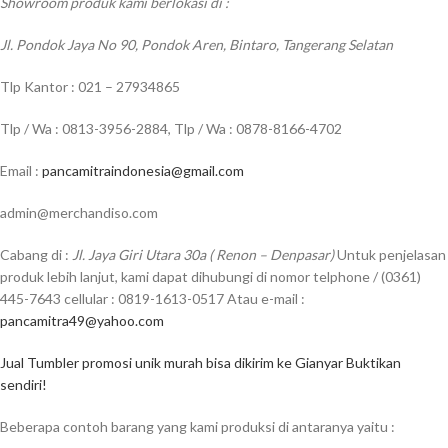
Showroom produk kami berlokasi di :
Jl. Pondok Jaya No 90, Pondok Aren, Bintaro, Tangerang Selatan
Tlp Kantor : 021 – 27934865
Tlp / Wa : 0813-3956-2884, Tlp / Wa : 0878-8166-4702
Email :
pancamitraindonesia@gmail.com
admin@merchandiso.com
Cabang di :
Jl. Jaya Giri Utara 30a ( Renon – Denpasar)
Untuk penjelasan
produk lebih lanjut, kami dapat dihubungi di nomor telphone / (0361)
445-7643 cellular : 0819-1613-0517 Atau e-mail :
pancamitra49@yahoo.com
Jual Tumbler promosi unik murah bisa dikirim ke Gianyar Buktikan
sendiri!
Beberapa contoh barang yang kami produksi di antaranya yaitu :