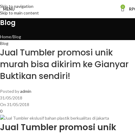
Skip to navigation
0
MENU
RP
Skip to main content
Blog
Home
Blog
Blog
Jual Tumbler promosi unik
murah bisa dikirim ke Gianyar
Buktikan sendiri!
Posted by
admin
31/05/2018
On 31/05/2018
0
Jual Tumbler promosi unik