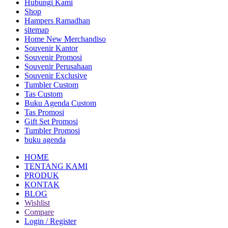
Hubungi Kami
Shop
Hampers Ramadhan
sitemap
Home New Merchandiso
Souvenir Kantor
Souvenir Promosi
Souvenir Perusahaan
Souvenir Exclusive
Tumbler Custom
Tas Custom
Buku Agenda Custom
Tas Promosi
Gift Set Promosi
Tumbler Promosi
buku agenda
HOME
TENTANG KAMI
PRODUK
KONTAK
BLOG
Wishlist
Compare
Login / Register