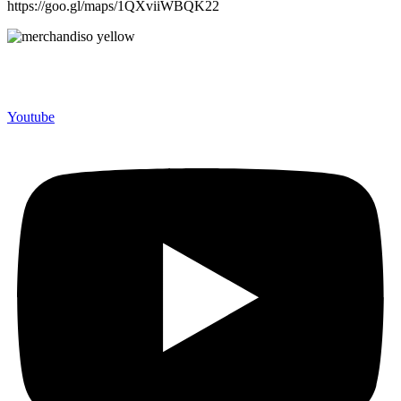
https://goo.gl/maps/1QXviiWBQK22
Merchandiso adalah produsen Souvenir Promosi yang
berpengalaman lebih dari 10 tahun, Terbukti Melayani lebih dari
750 Perusahaan dan memproduksi lebih dari 500.000 Merchandise
(Souvenir Kantor terbaik kami sajikan untuk Anda).
Youtube