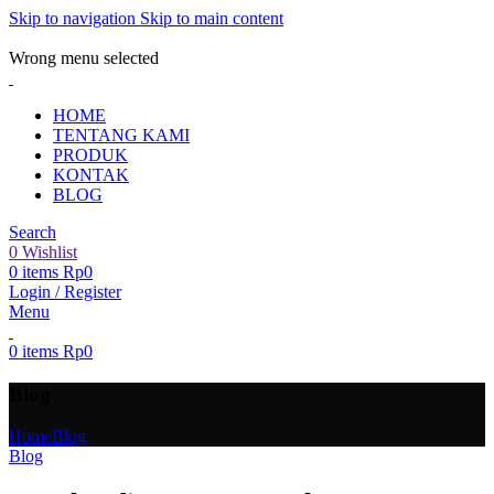
Skip to navigation
Skip to main content
ADD ANYTHING HERE OR JUST REMOVE IT…
Wrong menu selected
HOME
TENTANG KAMI
PRODUK
KONTAK
BLOG
Search
0
Wishlist
0
items
Rp
0
Login / Register
Menu
0
items
Rp
0
Blog
Home
Blog
Blog