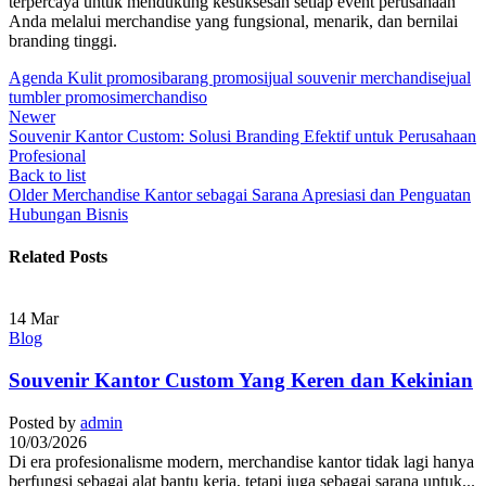
terpercaya untuk mendukung kesuksesan setiap event perusahaan
Anda melalui merchandise yang fungsional, menarik, dan bernilai
branding tinggi.
Agenda Kulit promosi
barang promosi
jual souvenir merchandise
jual
tumbler promosi
merchandiso
Newer
Souvenir Kantor Custom: Solusi Branding Efektif untuk Perusahaan
Profesional
Back to list
Older
Merchandise Kantor sebagai Sarana Apresiasi dan Penguatan
Hubungan Bisnis
Related Posts
14
Mar
Blog
Souvenir Kantor Custom Yang Keren dan Kekinian
Posted by
admin
10/03/2026
Di era profesionalisme modern, merchandise kantor tidak lagi hanya
berfungsi sebagai alat bantu kerja, tetapi juga sebagai sarana untuk...