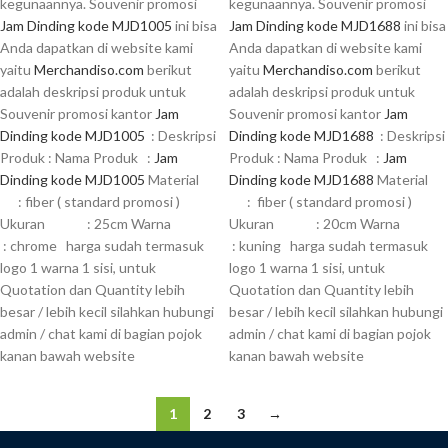
kegunaannya. Souvenir promosi
kegunaannya. Souvenir promosi
Jam Dinding kode MJD1005
ini bisa
Jam Dinding kode MJD1688
ini bisa
Anda dapatkan di website kami
Anda dapatkan di website kami
yaitu
Merchandiso.com
berikut
yaitu
Merchandiso.com
berikut
adalah deskripsi produk untuk
adalah deskripsi produk untuk
Souvenir promosi kantor
Jam
Souvenir promosi kantor
Jam
Dinding kode MJD1005
: Deskripsi
Dinding kode MJD1688
: Deskripsi
Produk : Nama Produk :
Jam
Produk : Nama Produk :
Jam
Dinding kode MJD1005
Material
Dinding kode MJD1688
Material
: fiber ( standard promosi )
: fiber ( standard promosi )
Ukuran : 25cm Warna
Ukuran : 20cm Warna
: chrome harga sudah termasuk
: kuning harga sudah termasuk
logo 1 warna 1 sisi, untuk
logo 1 warna 1 sisi, untuk
Quotation dan Quantity lebih
Quotation dan Quantity lebih
besar / lebih kecil silahkan hubungi
besar / lebih kecil silahkan hubungi
admin / chat kami di bagian pojok
admin / chat kami di bagian pojok
kanan bawah website
kanan bawah website
1
2
3
→