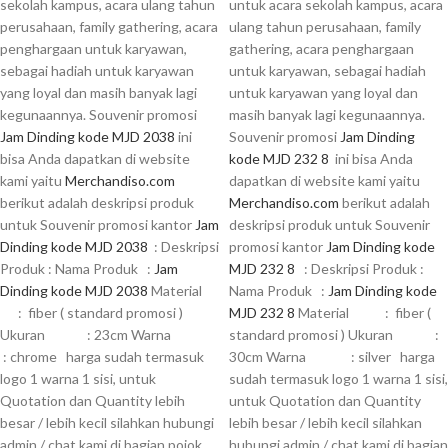
sekolah kampus, acara ulang tahun
untuk acara sekolah kampus, acara
perusahaan, family gathering, acara
ulang tahun perusahaan, family
penghargaan untuk karyawan,
gathering, acara penghargaan
sebagai hadiah untuk karyawan
untuk karyawan, sebagai hadiah
yang loyal dan masih banyak lagi
untuk karyawan yang loyal dan
kegunaannya. Souvenir promosi
masih banyak lagi kegunaannya.
Jam Dinding kode MJD 2038
ini
Souvenir promosi
Jam Dinding
bisa Anda dapatkan di website
kode MJD 232 8
ini bisa Anda
kami yaitu
Merchandiso.com
dapatkan di website kami yaitu
berikut adalah deskripsi produk
Merchandiso.com
berikut adalah
untuk Souvenir promosi kantor
Jam
deskripsi produk untuk Souvenir
Dinding kode MJD 2038
: Deskripsi
promosi kantor
Jam Dinding kode
Produk : Nama Produk :
Jam
MJD 232 8
: Deskripsi Produk :
Dinding kode MJD 2038
Material
Nama Produk :
Jam Dinding kode
: fiber ( standard promosi )
MJD 232 8
Material : fiber (
Ukuran : 23cm Warna
standard promosi ) Ukuran :
: chrome harga sudah termasuk
30cm Warna : silver harga
logo 1 warna 1 sisi, untuk
sudah termasuk logo 1 warna 1 sisi,
Quotation dan Quantity lebih
untuk Quotation dan Quantity
besar / lebih kecil silahkan hubungi
lebih besar / lebih kecil silahkan
admin / chat kami di bagian pojok
hubungi admin / chat kami di bagian