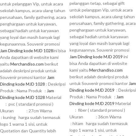
pelanggan tetap, sebagai gift
untuk pelanggan Vip, untuk acara
untuk pelanggan Vip, untuk acara
sekolah kampus, acara ulang tahun
sekolah kampus, acara ulang tahun
perusahaan, family gathering, acara
perusahaan, family gathering, acara
penghargaan untuk karyawan,
penghargaan untuk karyawan,
sebagai hadiah untuk karyawan
sebagai hadiah untuk karyawan
yang loyal dan masih banyak lagi
yang loyal dan masih banyak lagi
kegunaannya. Souvenir promosi
kegunaannya. Souvenir promosi
Jam Dinding kode MJD 1028
ini bisa
Jam Dinding kode MJD 2019
ini
Anda dapatkan di website kami
bisa Anda dapatkan di website
yaitu
Merchandiso.com
berikut
kami yaitu
Merchandiso.com
adalah deskripsi produk untuk
berikut adalah deskripsi produk
Souvenir promosi kantor
Jam
untuk Souvenir promosi kantor
Jam
Dinding kode MJD 1028
: Deskripsi
Dinding kode MJD 2019
: Deskripsi
Produk : Nama Produk :
Jam
Produk : Nama Produk :
Jam
Dinding kode MJD 1028
Material
Dinding kode MJD 2019
Material
: pvc ( standard promosi )
: fiber ( standard promosi )
Ukuran : 27cm Warna
Ukuran : 36cm Warna
: kuning harga sudah termasuk
: hitam harga sudah termasuk
logo 1 warna 1 sisi, untuk
logo 1 warna 1 sisi, untuk
Quotation dan Quantity lebih