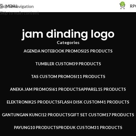
0
MENU
RP
Skip to navigation
Skip to main content
jam dinding logo
Categories
AGENDA NOTEBOOK PROMOSI
25 PRODUCTS
TUMBLER CUSTOM
39 PRODUCTS
TAS CUSTOM PROMOSI
11 PRODUCTS
ANEKA JAM PROMOSI
61 PRODUCTS
APPAREL
15 PRODUCTS
ELEKTRONIK
25 PRODUCTS
FLASH DISK CUSTOM
41 PRODUCTS
GANTUNGAN KUNCI
12 PRODUCTS
GIFT SET CUSTOM
17 PRODUCTS
PAYUNG
10 PRODUCTS
PRODUK CUSTOM
31 PRODUCTS