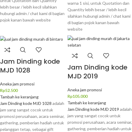
untuk Quotation dan Quantity
warna 1 sisi, untuk Quotation dan
lebih besar / lebih kecil silahkan
Quantity lebih besar / lebih kecil
hubungi admin / chat kami di bagian
silahkan hubungi admin / chat kami
pojok kanan bawah website
di bagian pojok kanan bawah
website
Jam Dinding kode
Jam Dinding kode
MJD 1028
MJD 2019
Aneka jam promosi
Aneka jam promosi
Rp
52.500
Rp
105.000
Tambah ke keranjang
Tambah ke keranjang
Jam Dinding kode MJD 1028
adalah
Jam Dinding kode MJD 2019
adalah
jam yang sangat cocok untuk
jam yang sangat cocok untuk
promosi perusahaan, acara seminar,
promosi perusahaan, acara seminar,
gathering, pemberian hadiah untuk
gathering, pemberian hadiah untuk
pelanggan tetap, sebagai gift