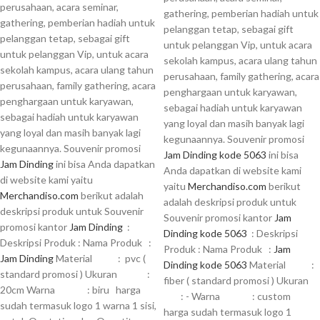
perusahaan, acara seminar,
gathering, pemberian hadiah untuk
gathering, pemberian hadiah untuk
pelanggan tetap, sebagai gift
pelanggan tetap, sebagai gift
untuk pelanggan Vip, untuk acara
untuk pelanggan Vip, untuk acara
sekolah kampus, acara ulang tahun
sekolah kampus, acara ulang tahun
perusahaan, family gathering, acara
perusahaan, family gathering, acara
penghargaan untuk karyawan,
penghargaan untuk karyawan,
sebagai hadiah untuk karyawan
sebagai hadiah untuk karyawan
yang loyal dan masih banyak lagi
yang loyal dan masih banyak lagi
kegunaannya. Souvenir promosi
kegunaannya. Souvenir promosi
Jam Dinding kode 5063
ini bisa
Jam Dinding
ini bisa Anda dapatkan
Anda dapatkan di website kami
di website kami yaitu
yaitu
Merchandiso.com
berikut
Merchandiso.com
berikut adalah
adalah deskripsi produk untuk
deskripsi produk untuk Souvenir
Souvenir promosi kantor
Jam
promosi kantor
Jam Dinding
:
Dinding kode 5063
: Deskripsi
Deskripsi Produk : Nama Produk :
Produk : Nama Produk :
Jam
Jam Dinding
Material : pvc (
Dinding kode 5063
Material :
standard promosi ) Ukuran :
fiber ( standard promosi ) Ukuran
20cm Warna : biru harga
: - Warna : custom
sudah termasuk logo 1 warna 1 sisi,
harga sudah termasuk logo 1