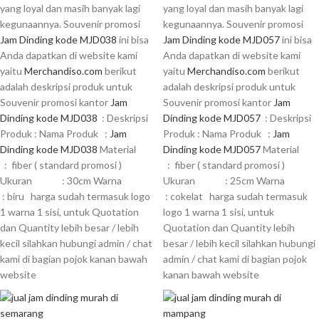
yang loyal dan masih banyak lagi
yang loyal dan masih banyak lagi
kegunaannya. Souvenir promosi
kegunaannya. Souvenir promosi
Jam Dinding kode MJD038
ini bisa
Jam Dinding kode MJD057
ini bisa
Anda dapatkan di website kami
Anda dapatkan di website kami
yaitu
Merchandiso.com
berikut
yaitu
Merchandiso.com
berikut
adalah deskripsi produk untuk
adalah deskripsi produk untuk
Souvenir promosi kantor
Jam
Souvenir promosi kantor
Jam
Dinding kode MJD038
: Deskripsi
Dinding kode MJD057
: Deskripsi
Produk : Nama Produk :
Jam
Produk : Nama Produk :
Jam
Dinding kode MJD038
Material
Dinding kode MJD057
Material
: fiber ( standard promosi )
: fiber ( standard promosi )
Ukuran : 30cm Warna
Ukuran : 25cm Warna
: biru harga sudah termasuk logo
: cokelat harga sudah termasuk
1 warna 1 sisi, untuk Quotation
logo 1 warna 1 sisi, untuk
dan Quantity lebih besar / lebih
Quotation dan Quantity lebih
kecil silahkan hubungi admin / chat
besar / lebih kecil silahkan hubungi
kami di bagian pojok kanan bawah
admin / chat kami di bagian pojok
website
kanan bawah website