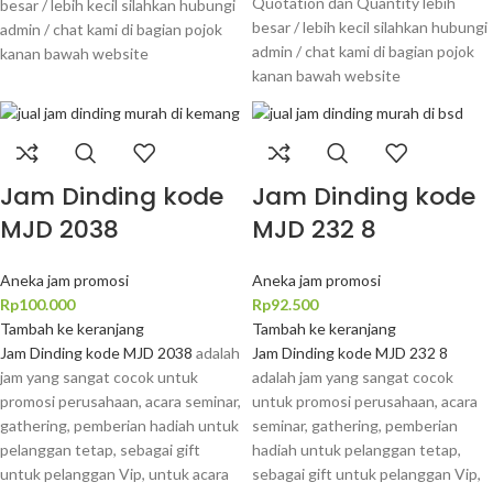
Quotation dan Quantity lebih
besar / lebih kecil silahkan hubungi
besar / lebih kecil silahkan hubungi
admin / chat kami di bagian pojok
admin / chat kami di bagian pojok
kanan bawah website
kanan bawah website
Jam Dinding kode
Jam Dinding kode
MJD 2038
MJD 232 8
Aneka jam promosi
Aneka jam promosi
Rp
100.000
Rp
92.500
Tambah ke keranjang
Tambah ke keranjang
Jam Dinding kode MJD 2038
adalah
Jam Dinding kode MJD 232 8
jam yang sangat cocok untuk
adalah jam yang sangat cocok
promosi perusahaan, acara seminar,
untuk promosi perusahaan, acara
gathering, pemberian hadiah untuk
seminar, gathering, pemberian
pelanggan tetap, sebagai gift
hadiah untuk pelanggan tetap,
untuk pelanggan Vip, untuk acara
sebagai gift untuk pelanggan Vip,