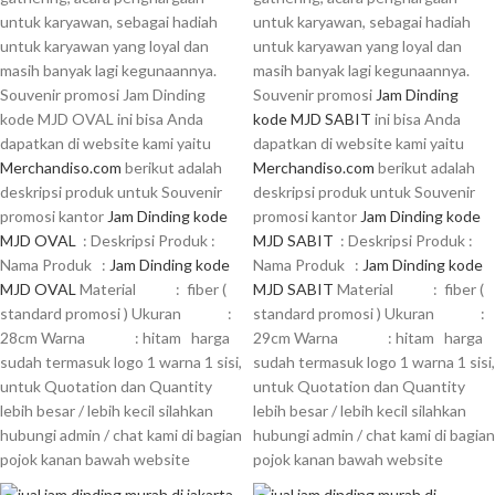
untuk karyawan, sebagai hadiah
untuk karyawan, sebagai hadiah
untuk karyawan yang loyal dan
untuk karyawan yang loyal dan
masih banyak lagi kegunaannya.
masih banyak lagi kegunaannya.
Souvenir promosi Jam Dinding
Souvenir promosi
Jam Dinding
kode MJD OVAL ini bisa Anda
kode MJD SABIT
ini bisa Anda
dapatkan di website kami yaitu
dapatkan di website kami yaitu
Merchandiso.com
berikut adalah
Merchandiso.com
berikut adalah
deskripsi produk untuk Souvenir
deskripsi produk untuk Souvenir
promosi kantor
Jam Dinding kode
promosi kantor
Jam Dinding kode
MJD OVAL
: Deskripsi Produk :
MJD SABIT
: Deskripsi Produk :
Nama Produk :
Jam Dinding kode
Nama Produk :
Jam Dinding kode
MJD OVAL
Material : fiber (
MJD SABIT
Material : fiber (
standard promosi ) Ukuran :
standard promosi ) Ukuran :
28cm Warna : hitam harga
29cm Warna : hitam harga
sudah termasuk logo 1 warna 1 sisi,
sudah termasuk logo 1 warna 1 sisi,
untuk Quotation dan Quantity
untuk Quotation dan Quantity
lebih besar / lebih kecil silahkan
lebih besar / lebih kecil silahkan
hubungi admin / chat kami di bagian
hubungi admin / chat kami di bagian
pojok kanan bawah website
pojok kanan bawah website