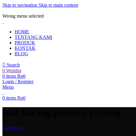
Skip to navigation
Skip to main content
ADD ANYTHING HERE OR JUST REMOVE IT…
Wrong menu selected
HOME
TENTANG KAMI
PRODUK
KONTAK
BLOG
Search
0
Wishlist
0
items
Rp
0
Login / Register
Menu
0
items
Rp
0
jual barang promosi payung
Categories