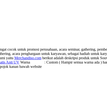
gat cocok untuk promosi perusahaan, acara seminar, gathering, pember
athering, acara penghargaan untuk karyawan, sebagai hadiah untuk ka
ami yaitu
Merchandiso.com
berikut adalah deskripsi produk untuk Sou
atis Anti UV
Warna : Custom ( Hampir semua warna ada ) harga su
an pojok kanan bawah website