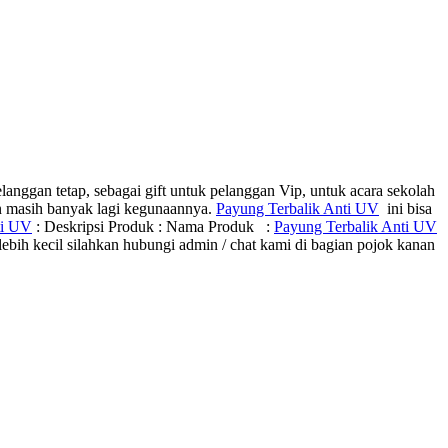
anggan tetap, sebagai gift untuk pelanggan Vip, untuk acara sekolah
an masih banyak lagi kegunaannya.
Payung Terbalik Anti UV
ini bisa
ti UV
: Deskripsi Produk : Nama Produk :
Payung Terbalik Anti UV
ih kecil silahkan hubungi admin / chat kami di bagian pojok kanan
n memproduksi lebih dari 500.000 Merchandise (Souvenir Kantor