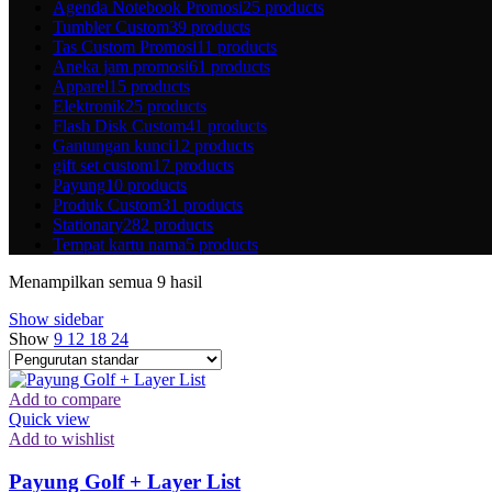
Agenda Notebook Promosi
25 products
Tumbler Custom
39 products
Tas Custom Promosi
11 products
Aneka jam promosi
61 products
Apparel
15 products
Elektronik
25 products
Flash Disk Custom
41 products
Gantungan kunci
12 products
gift set custom
17 products
Payung
10 products
Produk Custom
31 products
Stationary
282 products
Tempat kartu nama
5 products
Menampilkan semua 9 hasil
Show sidebar
Show
9
12
18
24
Add to compare
Quick view
Add to wishlist
Payung Golf + Layer List