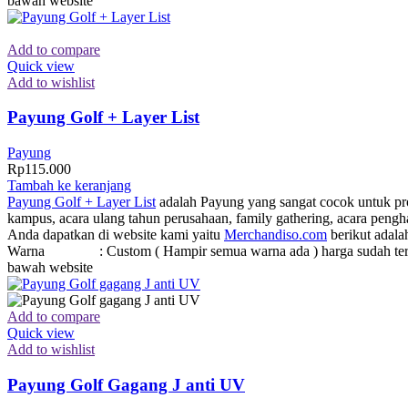
bawah website
Add to compare
Quick view
Add to wishlist
Payung Golf + Layer List
Payung
Rp
115.000
Tambah ke keranjang
Payung Golf + Layer List
adalah Payung yang sangat cocok untuk prom
kampus, acara ulang tahun perusahaan, family gathering, acara pen
Anda dapatkan di website kami yaitu
Merchandiso.com
berikut adala
Warna : Custom ( Hampir semua warna ada ) harga sudah termasuk l
bawah website
Add to compare
Quick view
Add to wishlist
Payung Golf Gagang J anti UV