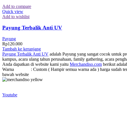
Add to compare
Quick view
Add to wishlist
Payung Terbalik Anti UV
Payung
Rp
120.000
Tambah ke keranjang
Payung Terbalik Anti UV
adalah Payung yang sangat cocok untuk prom
kampus, acara ulang tahun perusahaan, family gathering, acara pen
Anda dapatkan di website kami yaitu
Merchandiso.com
berikut adala
Warna : Custom ( Hampir semua warna ada ) harga sudah termasuk l
bawah website
Merchandiso adalah produsen Souvenir Promosi yang berpengalaman l
terbaik kami sajikan untuk Anda).
Youtube