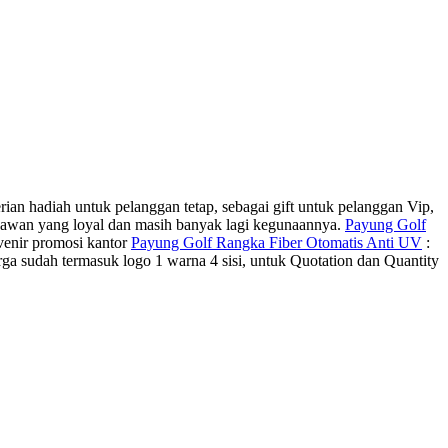
ian hadiah untuk pelanggan tetap, sebagai gift untuk pelanggan Vip,
ryawan yang loyal dan masih banyak lagi kegunaannya.
Payung Golf
venir promosi kantor
Payung Golf Rangka Fiber Otomatis Anti UV
:
dah termasuk logo 1 warna 4 sisi, untuk Quotation dan Quantity