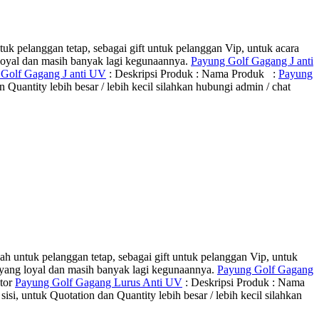
uk pelanggan tetap, sebagai gift untuk pelanggan Vip, untuk acara
 loyal dan masih banyak lagi kegunaannya.
Payung Golf Gagang J anti
Golf Gagang J anti UV
: Deskripsi Produk : Nama Produk :
Payung
tity lebih besar / lebih kecil silahkan hubungi admin / chat
h untuk pelanggan tetap, sebagai gift untuk pelanggan Vip, untuk
 yang loyal dan masih banyak lagi kegunaannya.
Payung Golf Gagang
ntor
Payung Golf Gagang Lurus Anti UV
: Deskripsi Produk : Nama
ntuk Quotation dan Quantity lebih besar / lebih kecil silahkan