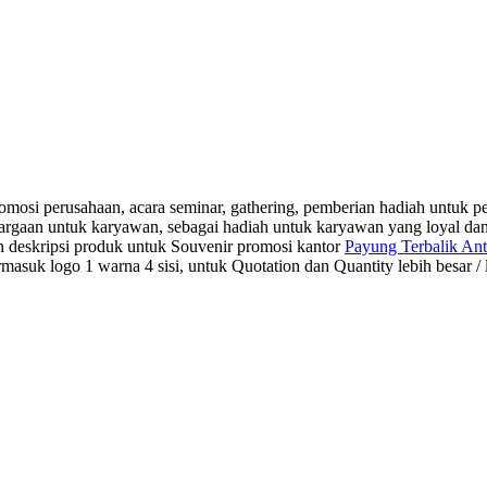
osi perusahaan, acara seminar, gathering, pemberian hadiah untuk pel
ghargaan untuk karyawan, sebagai hadiah untuk karyawan yang loyal d
h deskripsi produk untuk Souvenir promosi kantor
Payung Terbalik An
ogo 1 warna 4 sisi, untuk Quotation dan Quantity lebih besar / leb
ebih dari 10 tahun, Terbukti Melayani lebih dari 750 Perusahaan da