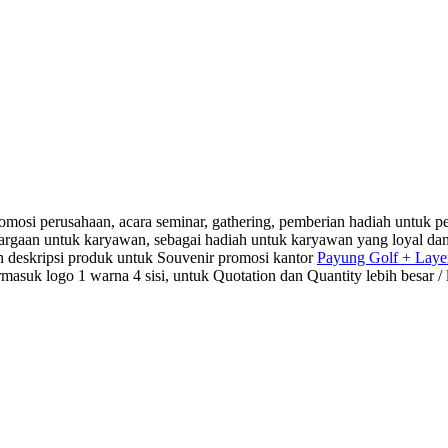
osi perusahaan, acara seminar, gathering, pemberian hadiah untuk pel
ghargaan untuk karyawan, sebagai hadiah untuk karyawan yang loyal d
h deskripsi produk untuk Souvenir promosi kantor
Payung Golf + Layer
ogo 1 warna 4 sisi, untuk Quotation dan Quantity lebih besar / leb