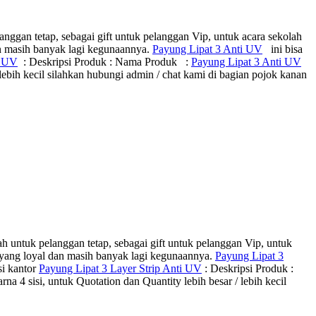
nggan tetap, sebagai gift untuk pelanggan Vip, untuk acara sekolah
an masih banyak lagi kegunaannya.
Payung Lipat 3 Anti UV
ini bisa
i UV
: Deskripsi Produk : Nama Produk :
Payung Lipat 3 Anti UV
ih kecil silahkan hubungi admin / chat kami di bagian pojok kanan
h untuk pelanggan tetap, sebagai gift untuk pelanggan Vip, untuk
 yang loyal dan masih banyak lagi kegunaannya.
Payung Lipat 3
si kantor
Payung Lipat 3 Layer Strip Anti UV
: Deskripsi Produk :
isi, untuk Quotation dan Quantity lebih besar / lebih kecil