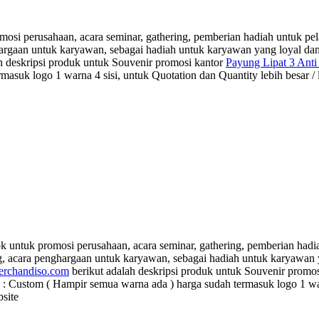
si perusahaan, acara seminar, gathering, pemberian hadiah untuk pela
ghargaan untuk karyawan, sebagai hadiah untuk karyawan yang loyal d
h deskripsi produk untuk Souvenir promosi kantor
Payung Lipat 3 Ant
ogo 1 warna 4 sisi, untuk Quotation dan Quantity lebih besar / leb
 untuk promosi perusahaan, acara seminar, gathering, pemberian hadia
ng, acara penghargaan untuk karyawan, sebagai hadiah untuk karyawan
rchandiso.com
berikut adalah deskripsi produk untuk Souvenir promo
 ( Hampir semua warna ada ) harga sudah termasuk logo 1 warna 4 s
site