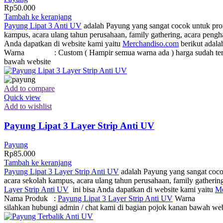
Rp
50.000
Tambah ke keranjang
Payung Lipat 3 Anti UV
adalah Payung yang sangat cocok untuk promo
kampus, acara ulang tahun perusahaan, family gathering, acara pen
Anda dapatkan di website kami yaitu
Merchandiso.com
berikut adala
Warna : Custom ( Hampir semua warna ada ) harga sudah termasuk l
bawah website
Add to compare
Quick view
Add to wishlist
Payung Lipat 3 Layer Strip Anti UV
Payung
Rp
85.000
Tambah ke keranjang
Payung Lipat 3 Layer Strip Anti UV
adalah Payung yang sangat cocok
acara sekolah kampus, acara ulang tahun perusahaan, family gatheri
Layer Strip Anti UV
ini bisa Anda dapatkan di website kami yaitu
Me
Nama Produk :
Payung Lipat 3 Layer Strip Anti UV
Warna : Custom
silahkan hubungi admin / chat kami di bagian pojok kanan bawah web