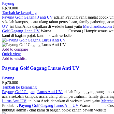
Payung
Rp
70.000
Tambah ke keranjang
Payung Golf Gagang J anti UV
adalah Payung yang sangat cocok untu
sekolah kampus, acara ulang tahun perusahaan, family gathering, a
UV
ini bisa Anda dapatkan di website kami yaitu
Merchandiso.com
b
Golf Gagang J anti UV
Warna : Custom ( Hampir semua warna ada ) 
kami di bagian pojok kanan bawah website
Add to compare
Quick view
Add to wishlist
Payung Golf Gagang Lurus Anti UV
Payung
Rp
70.000
Tambah ke keranjang
Payung Golf Gagang Lurus Anti UV
adalah Payung yang sangat coco
acara sekolah kampus, acara ulang tahun perusahaan, family gatheri
Lurus Anti UV
ini bisa Anda dapatkan di website kami yaitu
Mercha
Produk :
Payung Golf Gagang Lurus Anti UV
Warna : Custom ( Ham
hubungi admin / chat kami di bagian pojok kanan bawah website