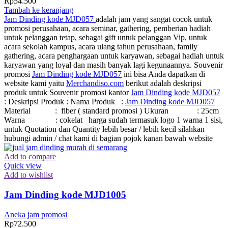
Rp
54.500
Tambah ke keranjang
Jam Dinding kode MJD057
adalah jam yang sangat cocok untuk
promosi perusahaan, acara seminar, gathering, pemberian hadiah
untuk pelanggan tetap, sebagai gift untuk pelanggan Vip, untuk
acara sekolah kampus, acara ulang tahun perusahaan, family
gathering, acara penghargaan untuk karyawan, sebagai hadiah untuk
karyawan yang loyal dan masih banyak lagi kegunaannya. Souvenir
promosi
Jam Dinding kode MJD057
ini bisa Anda dapatkan di
website kami yaitu
Merchandiso.com
berikut adalah deskripsi
produk untuk Souvenir promosi kantor
Jam Dinding kode MJD057
: Deskripsi Produk : Nama Produk :
Jam Dinding kode MJD057
Material : fiber ( standard promosi ) Ukuran : 25cm
Warna : cokelat harga sudah termasuk logo 1 warna 1 sisi,
untuk Quotation dan Quantity lebih besar / lebih kecil silahkan
hubungi admin / chat kami di bagian pojok kanan bawah website
Add to compare
Quick view
Add to wishlist
Jam Dinding kode MJD1005
Aneka jam promosi
Rp
72.500