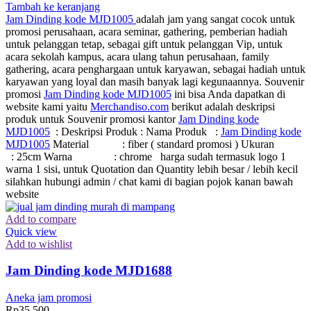
Tambah ke keranjang
Jam Dinding kode MJD1005
adalah jam yang sangat cocok untuk
promosi perusahaan, acara seminar, gathering, pemberian hadiah
untuk pelanggan tetap, sebagai gift untuk pelanggan Vip, untuk
acara sekolah kampus, acara ulang tahun perusahaan, family
gathering, acara penghargaan untuk karyawan, sebagai hadiah untuk
karyawan yang loyal dan masih banyak lagi kegunaannya. Souvenir
promosi
Jam Dinding kode MJD1005
ini bisa Anda dapatkan di
website kami yaitu
Merchandiso.com
berikut adalah deskripsi
produk untuk Souvenir promosi kantor
Jam Dinding kode
MJD1005
: Deskripsi Produk : Nama Produk :
Jam Dinding kode
MJD1005
Material : fiber ( standard promosi ) Ukuran
: 25cm Warna : chrome harga sudah termasuk logo 1
warna 1 sisi, untuk Quotation dan Quantity lebih besar / lebih kecil
silahkan hubungi admin / chat kami di bagian pojok kanan bawah
website
Add to compare
Quick view
Add to wishlist
Jam Dinding kode MJD1688
Aneka jam promosi
Rp
35.500