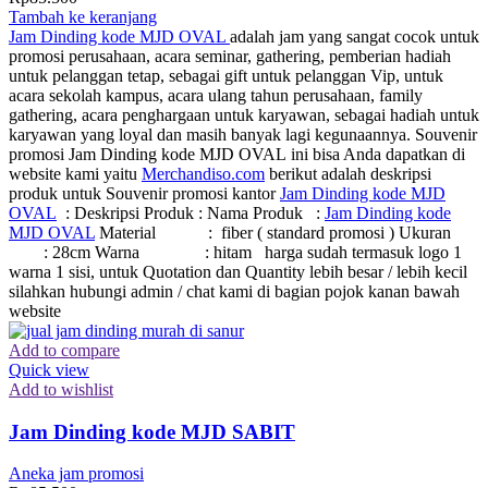
Tambah ke keranjang
Jam Dinding kode MJD OVAL
adalah jam yang sangat cocok untuk
promosi perusahaan, acara seminar, gathering, pemberian hadiah
untuk pelanggan tetap, sebagai gift untuk pelanggan Vip, untuk
acara sekolah kampus, acara ulang tahun perusahaan, family
gathering, acara penghargaan untuk karyawan, sebagai hadiah untuk
karyawan yang loyal dan masih banyak lagi kegunaannya. Souvenir
promosi Jam Dinding kode MJD OVAL ini bisa Anda dapatkan di
website kami yaitu
Merchandiso.com
berikut adalah deskripsi
produk untuk Souvenir promosi kantor
Jam Dinding kode MJD
OVAL
: Deskripsi Produk : Nama Produk :
Jam Dinding kode
MJD OVAL
Material : fiber ( standard promosi ) Ukuran
: 28cm Warna : hitam harga sudah termasuk logo 1
warna 1 sisi, untuk Quotation dan Quantity lebih besar / lebih kecil
silahkan hubungi admin / chat kami di bagian pojok kanan bawah
website
Add to compare
Quick view
Add to wishlist
Jam Dinding kode MJD SABIT
Aneka jam promosi