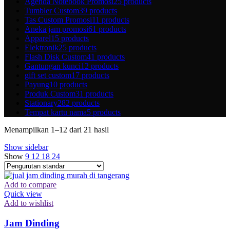
Agenda Notebook Promosi
25 products
Tumbler Custom
39 products
Tas Custom Promosi
11 products
Aneka jam promosi
61 products
Apparel
15 products
Elektronik
25 products
Flash Disk Custom
41 products
Gantungan kunci
12 products
gift set custom
17 products
Payung
10 products
Produk Custom
31 products
Stationary
282 products
Tempat kartu nama
5 products
Menampilkan 1–12 dari 21 hasil
Show sidebar
Show
9
12
18
24
Add to compare
Quick view
Add to wishlist
Jam Dinding