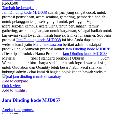
Rp
63.500
Tambah ke keranjang
Jam Dinding kode MJD038
adalah jam yang sangat cocok untuk
promosi perusahaan, acara seminar, gathering, pemberian hadiah
untuk pelanggan tetap, sebagai gift untuk pelanggan Vip, untuk
acara sekolah kampus, acara ulang tahun perusahaan, family
gathering, acara penghargaan untuk karyawan, sebagai hadiah untuk
karyawan yang loyal dan masih banyak lagi kegunaannya. Souvenir
promosi
Jam Dinding kode MJD038
ini bisa Anda dapatkan di
website kami yaitu
Merchandiso.com
berikut adalah deskripsi
produk untuk Souvenir promosi kantor
Jam Dinding kode MJD038
: Deskripsi Produk : Nama Produk :
Jam Dinding kode MJD038
Material : fiber ( standard promosi ) Ukuran : 30cm
Warna : biru harga sudah termasuk logo 1 warna 1 sisi,
untuk Quotation dan Quantity lebih besar / lebih kecil silahkan
hubungi admin / chat kami di bagian pojok kanan bawah website
Add to compare
Quick view
Add to wishlist
Jam Dinding kode MJD057
Aneka jam promosi