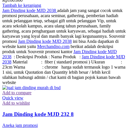
Rp
100.000
Tambah ke keranjang
Jam Dinding kode MJD 2038
adalah jam yang sangat cocok untuk
promosi perusahaan, acara seminar, gathering, pemberian hadiah
untuk pelanggan tetap, sebagai gift untuk pelanggan Vip, untuk
acara sekolah kampus, acara ulang tahun perusahaan, family
gathering, acara penghargaan untuk karyawan, sebagai hadiah untuk
karyawan yang loyal dan masih banyak lagi kegunaannya. Souvenir
promosi
Jam Dinding kode MJD 2038
ini bisa Anda dapatkan di
website kami yaitu
Merchandiso.com
berikut adalah deskripsi
produk untuk Souvenir promosi kantor
Jam Dinding kode MJD
2038
: Deskripsi Produk : Nama Produk :
Jam Dinding kode MJD
2038
Material : fiber ( standard promosi ) Ukuran :
23cm Warna : chrome harga sudah termasuk logo 1 warna
1 sisi, untuk Quotation dan Quantity lebih besar / lebih kecil
silahkan hubungi admin / chat kami di bagian pojok kanan bawah
website
Add to compare
Quick view
Add to wishlist
Jam Dinding kode MJD 232 8
Aneka jam promosi