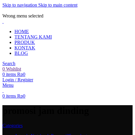
Skip to navigation
Skip to main content
ADD ANYTHING HERE OR JUST REMOVE IT…
Wrong menu selected
HOME
TENTANG KAMI
PRODUK
KONTAK
BLOG
Search
0
Wishlist
0
items
Rp
0
Login / Register
Menu
0
items
Rp
0
promosi jam dinding
Categories