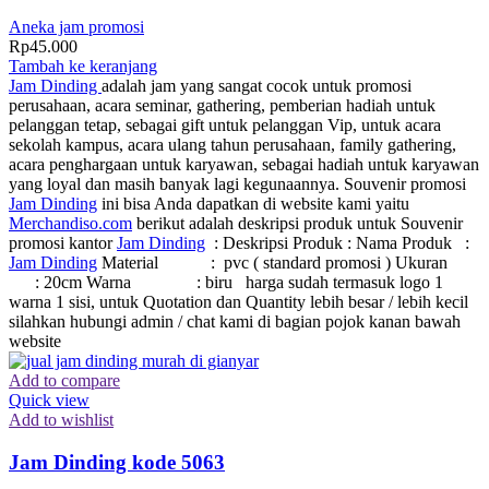
Aneka jam promosi
Rp
45.000
Tambah ke keranjang
Jam Dinding
adalah jam yang sangat cocok untuk promosi
perusahaan, acara seminar, gathering, pemberian hadiah untuk
pelanggan tetap, sebagai gift untuk pelanggan Vip, untuk acara
sekolah kampus, acara ulang tahun perusahaan, family gathering,
acara penghargaan untuk karyawan, sebagai hadiah untuk karyawan
yang loyal dan masih banyak lagi kegunaannya. Souvenir promosi
Jam Dinding
ini bisa Anda dapatkan di website kami yaitu
Merchandiso.com
berikut adalah deskripsi produk untuk Souvenir
promosi kantor
Jam Dinding
: Deskripsi Produk : Nama Produk :
Jam Dinding
Material : pvc ( standard promosi ) Ukuran
: 20cm Warna : biru harga sudah termasuk logo 1
warna 1 sisi, untuk Quotation dan Quantity lebih besar / lebih kecil
silahkan hubungi admin / chat kami di bagian pojok kanan bawah
website
Add to compare
Quick view
Add to wishlist
Jam Dinding kode 5063