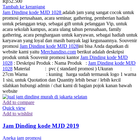
Rp
52.500
Tambah ke keranjang
Jam Dinding kode MJD 1028
adalah jam yang sangat cocok untuk
promosi perusahaan, acara seminar, gathering, pemberian hadiah
untuk pelanggan tetap, sebagai gift untuk pelanggan Vip, untuk
acara sekolah kampus, acara ulang tahun perusahaan, family
gathering, acara penghargaan untuk karyawan, sebagai hadiah untuk
karyawan yang loyal dan masih banyak lagi kegunaannya. Souvenir
promosi
Jam Dinding kode MJD 1028
ini bisa Anda dapatkan di
website kami yaitu
Merchandiso.com
berikut adalah deskripsi
produk untuk Souvenir promosi kantor
Jam Dinding kode MJD
1028
: Deskripsi Produk : Nama Produk :
Jam Dinding kode MJD
1028
Material : pvc ( standard promosi ) Ukuran :
27cm Warna : kuning harga sudah termasuk logo 1 warna
1 sisi, untuk Quotation dan Quantity lebih besar / lebih kecil
silahkan hubungi admin / chat kami di bagian pojok kanan bawah
website
Add to compare
Quick view
Add to wishlist
Jam Dinding kode MJD 2019
Aneka jam promosi