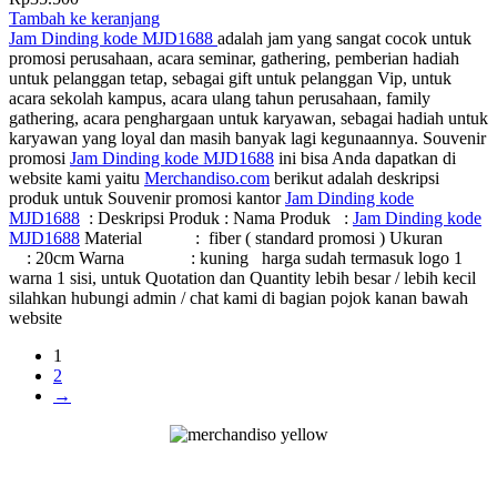
Tambah ke keranjang
Jam Dinding kode MJD1688
adalah jam yang sangat cocok untuk
promosi perusahaan, acara seminar, gathering, pemberian hadiah
untuk pelanggan tetap, sebagai gift untuk pelanggan Vip, untuk
acara sekolah kampus, acara ulang tahun perusahaan, family
gathering, acara penghargaan untuk karyawan, sebagai hadiah untuk
karyawan yang loyal dan masih banyak lagi kegunaannya. Souvenir
promosi
Jam Dinding kode MJD1688
ini bisa Anda dapatkan di
website kami yaitu
Merchandiso.com
berikut adalah deskripsi
produk untuk Souvenir promosi kantor
Jam Dinding kode
MJD1688
: Deskripsi Produk : Nama Produk :
Jam Dinding kode
MJD1688
Material : fiber ( standard promosi ) Ukuran
: 20cm Warna : kuning harga sudah termasuk logo 1
warna 1 sisi, untuk Quotation dan Quantity lebih besar / lebih kecil
silahkan hubungi admin / chat kami di bagian pojok kanan bawah
website
1
2
→
Merchandiso adalah produsen Souvenir Promosi yang
berpengalaman lebih dari 10 tahun, Terbukti Melayani lebih dari
750 Perusahaan dan memproduksi lebih dari 500.000 Merchandise