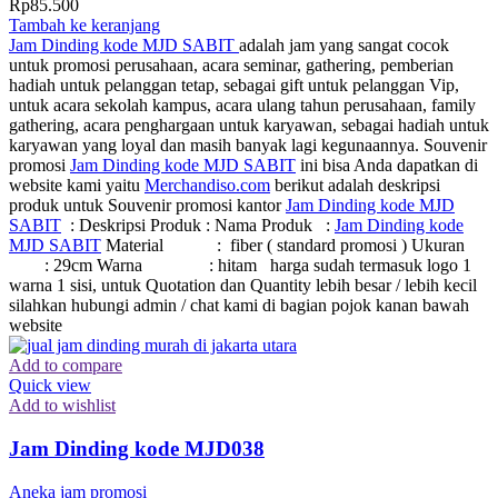
Rp
85.500
Tambah ke keranjang
Jam Dinding kode MJD SABIT
adalah jam yang sangat cocok
untuk promosi perusahaan, acara seminar, gathering, pemberian
hadiah untuk pelanggan tetap, sebagai gift untuk pelanggan Vip,
untuk acara sekolah kampus, acara ulang tahun perusahaan, family
gathering, acara penghargaan untuk karyawan, sebagai hadiah untuk
karyawan yang loyal dan masih banyak lagi kegunaannya. Souvenir
promosi
Jam Dinding kode MJD SABIT
ini bisa Anda dapatkan di
website kami yaitu
Merchandiso.com
berikut adalah deskripsi
produk untuk Souvenir promosi kantor
Jam Dinding kode MJD
SABIT
: Deskripsi Produk : Nama Produk :
Jam Dinding kode
MJD SABIT
Material : fiber ( standard promosi ) Ukuran
: 29cm Warna : hitam harga sudah termasuk logo 1
warna 1 sisi, untuk Quotation dan Quantity lebih besar / lebih kecil
silahkan hubungi admin / chat kami di bagian pojok kanan bawah
website
Add to compare
Quick view
Add to wishlist
Jam Dinding kode MJD038
Aneka jam promosi