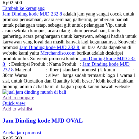
Rp
92.500
Tambah ke keranjang
Jam Dinding kode MJD 232 8
adalah jam yang sangat cocok untuk
promosi perusahaan, acara seminar, gathering, pemberian hadiah
untuk pelanggan tetap, sebagai gift untuk pelanggan Vip, untuk
acara sekolah kampus, acara ulang tahun perusahaan, family
gathering, acara penghargaan untuk karyawan, sebagai hadiah untuk
karyawan yang loyal dan masih banyak lagi kegunaannya. Souvenir
promosi
Jam Dinding kode MJD 232 8
ini bisa Anda dapatkan di
website kami yaitu
Merchandiso.com
berikut adalah deskripsi
produk untuk Souvenir promosi kantor
Jam Dinding kode MJD 232
8
: Deskripsi Produk : Nama Produk :
Jam Dinding kode MJD
232 8
Material : fiber ( standard promosi ) Ukuran :
30cm Warna : silver harga sudah termasuk logo 1 warna 1
sisi, untuk Quotation dan Quantity lebih besar / lebih kecil silahkan
hubungi admin / chat kami di bagian pojok kanan bawah website
Add to compare
Quick view
Add to wishlist
Jam Dinding kode MJD OVAL
Aneka jam promosi
Rp
85.500