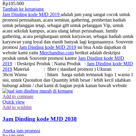
Rp
105.000
Tambah ke keranjang
Jam Dinding kode MJD 2019
adalah jam yang sangat cocok untuk
promosi perusahaan, acara seminar, gathering, pemberian hadiah
untuk pelanggan tetap, sebagai gift untuk pelanggan Vip, untuk
acara sekolah kampus, acara ulang tahun perusahaan, family
gathering, acara penghargaan untuk karyawan, sebagai hadiah untuk
karyawan yang loyal dan masih banyak lagi kegunaannya. Souvenir
promosi
Jam Dinding kode MJD 2019
ini bisa Anda dapatkan di
website kami yaitu
Merchandiso.com
berikut adalah deskripsi
produk untuk Souvenir promosi kantor
Jam Dinding kode MJD
2019
: Deskripsi Produk : Nama Produk :
Jam Dinding kode MJD
2019
Material : fiber ( standard promosi ) Ukuran :
36cm Warna : hitam harga sudah termasuk logo 1 warna 1
sisi, untuk Quotation dan Quantity lebih besar / lebih kecil silahkan
hubungi admin / chat kami di bagian pojok kanan bawah website
Add to compare
Quick view
Add to wishlist
Jam Dinding kode MJD 2038
Aneka jam promosi