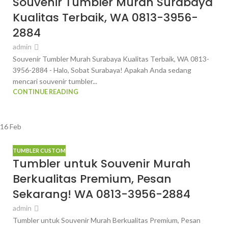
Souvenir Tumbler Murah Surabaya
Kualitas Terbaik, WA 0813-3956-
2884
admin
Souvenir Tumbler Murah Surabaya Kualitas Terbaik, WA 0813-
3956-2884 - Halo, Sobat Surabaya! Apakah Anda sedang
mencari souvenir tumbler...
CONTINUE READING
16
Feb
TUMBLER CUSTOM
Tumbler untuk Souvenir Murah
Berkualitas Premium, Pesan
Sekarang! WA 0813-3956-2884
admin
Tumbler untuk Souvenir Murah Berkualitas Premium, Pesan