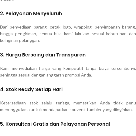
2. Pelayanan Menyeluruh
Dari penyediaan barang, cetak logo, wrapping, penyimpanan barang,
hingga pengiriman, semua bisa kami lakukan sesuai kebutuhan dan
keinginan pelanggan.
3. Harga Bersaing dan Transparan
Kami menyediakan harga yang kompetitif tanpa biaya tersembunyi,
sehingga sesuai dengan anggaran promosi Anda.
4. Stok Ready Setiap Hari
Ketersediaan stok selalu terjaga, memastikan Anda tidak perlu
menunggu lama untuk mendapatkan souvenir tumbler yang diinginkan.
5. Konsultasi Gratis dan Pelayanan Personal