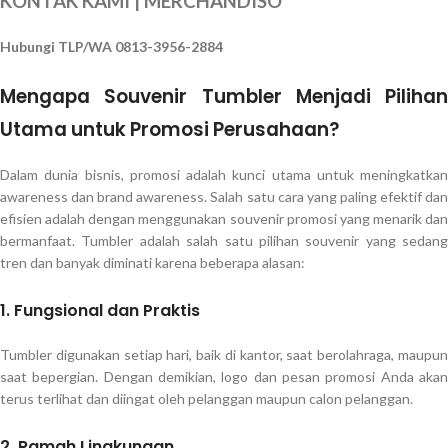
KONTAK KAMI | MERCHANDISO
Hubungi TLP/WA 0813-3956-2884
Mengapa Souvenir Tumbler Menjadi Pilihan
Utama untuk Promosi Perusahaan?
Dalam dunia bisnis, promosi adalah kunci utama untuk meningkatkan
awareness dan brand awareness. Salah satu cara yang paling efektif dan
efisien adalah dengan menggunakan souvenir promosi yang menarik dan
bermanfaat. Tumbler adalah salah satu pilihan souvenir yang sedang
tren dan banyak diminati karena beberapa alasan:
1. Fungsional dan Praktis
Tumbler digunakan setiap hari, baik di kantor, saat berolahraga, maupun
saat bepergian. Dengan demikian, logo dan pesan promosi Anda akan
terus terlihat dan diingat oleh pelanggan maupun calon pelanggan.
2. Ramah Lingkungan