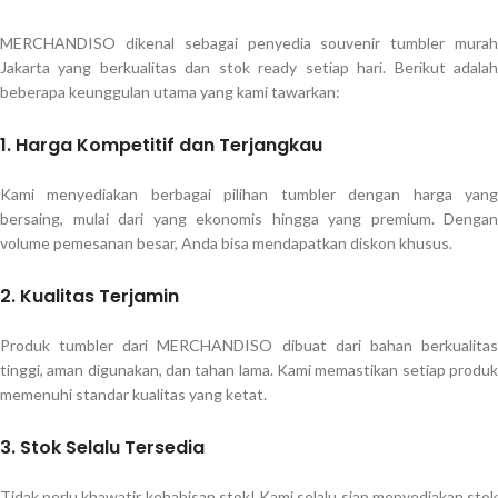
MERCHANDISO dikenal sebagai penyedia souvenir tumbler murah
Jakarta yang berkualitas dan stok ready setiap hari. Berikut adalah
beberapa keunggulan utama yang kami tawarkan:
1. Harga Kompetitif dan Terjangkau
Kami menyediakan berbagai pilihan tumbler dengan harga yang
bersaing, mulai dari yang ekonomis hingga yang premium. Dengan
volume pemesanan besar, Anda bisa mendapatkan diskon khusus.
2. Kualitas Terjamin
Produk tumbler dari MERCHANDISO dibuat dari bahan berkualitas
tinggi, aman digunakan, dan tahan lama. Kami memastikan setiap produk
memenuhi standar kualitas yang ketat.
3. Stok Selalu Tersedia
Tidak perlu khawatir kehabisan stok! Kami selalu siap menyediakan stok