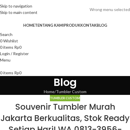
ADD ANYTHING HERE OR JUST REMOVE IT…
Skip to navigation
Wrong menu selected
Skip to main content
HOME
TENTANG KAMI
PRODUK
KONTAK
BLOG
Search
0
Wishlist
0
items
Rp
0
Login / Register
Menu
0
items
Rp
0
Blog
Home
Tumbler Custom
TUMBLER CUSTOM
Souvenir Tumbler Murah
Jakarta Berkualitas, Stok Ready
Setiap Hari! WA 0813-3956-