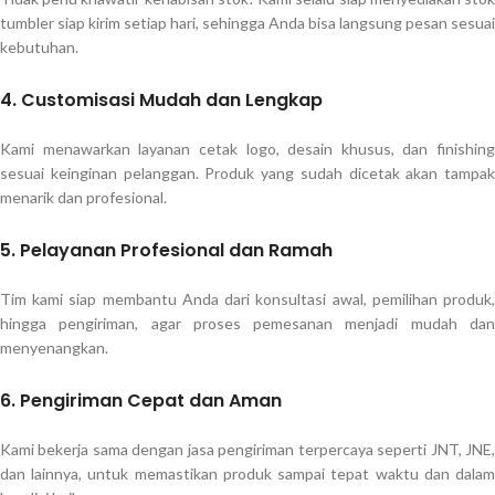
tumbler siap kirim setiap hari, sehingga Anda bisa langsung pesan sesuai
kebutuhan.
4. Customisasi Mudah dan Lengkap
Kami menawarkan layanan cetak logo, desain khusus, dan finishing
sesuai keinginan pelanggan. Produk yang sudah dicetak akan tampak
menarik dan profesional.
5. Pelayanan Profesional dan Ramah
Tim kami siap membantu Anda dari konsultasi awal, pemilihan produk,
hingga pengiriman, agar proses pemesanan menjadi mudah dan
menyenangkan.
6. Pengiriman Cepat dan Aman
Kami bekerja sama dengan jasa pengiriman terpercaya seperti JNT, JNE,
dan lainnya, untuk memastikan produk sampai tepat waktu dan dalam