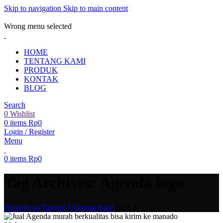
Skip to navigation
Skip to main content
ADD ANYTHING HERE OR JUST REMOVE IT…
Wrong menu selected
HOME
TENTANG KAMI
PRODUK
KONTAK
BLOG
Search
0
Wishlist
0
items
Rp
0
Login / Register
Menu
0
items
Rp
0
Tag Archives: Agenda logo
Home
Posts Tagged "Agenda logo"
Page 3