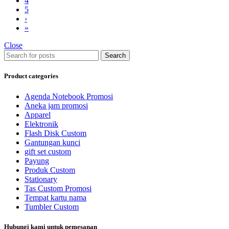
4
5
›
»
Close
Search
Product categories
Agenda Notebook Promosi
Aneka jam promosi
Apparel
Elektronik
Flash Disk Custom
Gantungan kunci
gift set custom
Payung
Produk Custom
Stationary
Tas Custom Promosi
Tempat kartu nama
Tumbler Custom
Hubungi kami untuk pemesanan