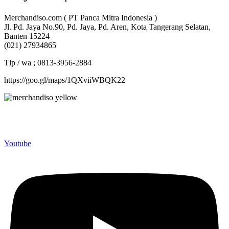
Merchandiso.com ( PT Panca Mitra Indonesia )
Jl. Pd. Jaya No.90, Pd. Jaya, Pd. Aren, Kota Tangerang Selatan,
Banten 15224
(021) 27934865
Tlp / wa ; 0813-3956-2884
https://goo.gl/maps/1QXviiWBQK22
Merchandiso adalah produsen Souvenir Promosi yang
berpengalaman lebih dari 10 tahun, Terbukti Melayani lebih dari
750 Perusahaan dan memproduksi lebih dari 500.000 Merchandise
(Souvenir Kantor terbaik kami sajikan untuk Anda).
Youtube